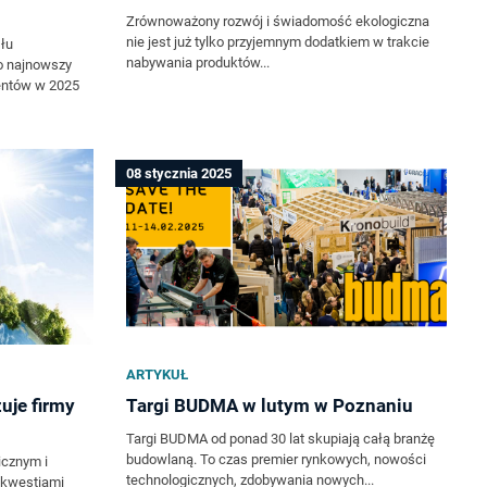
Zrównoważony rozwój i świadomość ekologiczna
nie jest już tylko przyjemnym dodatkiem w trakcie
łu
nabywania produktów...
o najnowszy
entów w 2025
08 stycznia 2025
ARTYKUŁ
uje firmy
Targi BUDMA w lutym w Poznaniu
Targi BUDMA od ponad 30 lat skupiają całą branżę
budowlaną. To czas premier rynkowych, nowości
cznym i
technologicznych, zdobywania nowych...
 kwestiami