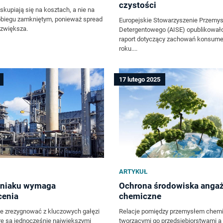
czystości
skupiają się na kosztach, a nie na
obiegu zamkniętym, ponieważ spread
Europejskie Stowarzyszenie Przemys
 zwiększa.
Detergentowego (AISE) opublikował
raport dotyczący zachowań konsum
roku....
17 lutego 2025
ARTYKUŁ
niaku wymaga
Ochrona środowiska angaż
cenia
chemiczne
e zrezygnować z kluczowych gałęzi
Relacje pomiędzy przemysłem chemi
re są jednocześnie największymi
tworzącymi go przedsiębiorstwami a