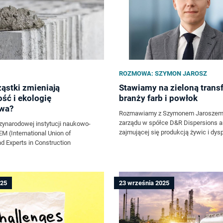
ROZMOWA: SZYMON JAROSZ
ąstki zmieniają
Stawiamy na zieloną trans
ść i ekologię
branży farb i powłok
wa?
Rozmawiamy z Szymonem Jaroszem,
zarządu w spółce D&R Dispersions a
ynarodowej instytucji naukowo-
zajmującej się produkcją żywic i dysp
M (International Union of
d Experts in Construction
025
23 września 2025