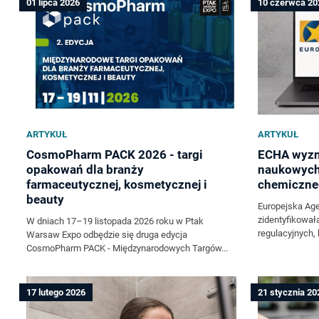
01 lipca 2026
10 czerwca 20
ARTYKUŁ
ARTYKUŁ
CosmoPharm PACK 2026 - targi
ECHA wyzn
opakowań dla branży
naukowych
farmaceutycznej, kosmetycznej i
chemiczne
beauty
Europejska Ag
zidentyfikował
W dniach 17–19 listopada 2026 roku w Ptak
regulacyjnych,
Warsaw Expo odbędzie się druga edycja
CosmoPharm PACK - Międzynarodowych Targów...
17 lutego 2026
21 stycznia 20