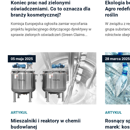
Koniec prac nad zielonymi
Ekologia 
oświadczeniami. Co to oznacza dla
Agro redef
branży kosmetycznej?
roślin
Komisja Europejska ogłosiła zamiar wycofania
W związku z re
projektu legislacyjnego dotyczącego dyrektywy w
grupa substan
sprawie zielonych oświadczeń (Green Claims...
rolnictwie obe
05 maja 2025
28 marca 2025
ARTYKUŁ
ARTYKUŁ
Mieszalniki i reaktory w chemii
Rosnący sp
budowlanej
marek: kos