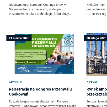
Niedawne targi European Coatings Show w
Niektóre marki 
Norymberdze były miejscem, w którym
gospodarce o 
prezentowano także technologię, która służy...
PET/R-PET się
21 marca 2025
20 lutego 2025
ARTYKUŁ
ARTYKUŁ
Rejestracja na Kongres Przemysłu
Rynek amo
Opakowań
przekształ
Ruszyła bezpłatna rejestracja na VI Kongres
Europa nie moż
Przemysłu Opakowań, organizowany przez Polską
przemysłu, któ