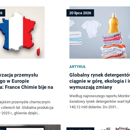
26
20 lipca 2026
ARTYKUŁ
yzacja przemysłu
Globalny rynek detergentó
go w Europie
ciągnie w górę, ekologia i
a: France Chimie bije na
wymuszają zmiany
Według najnowszego raportu Mordor I
światowy rynek detergentów wart by
pejskim przemyśle chemicznym
140,12 mld dolarów. Do 2031...
 czterech lat. Globalna produkcja
2025 r., głównie dzięki...