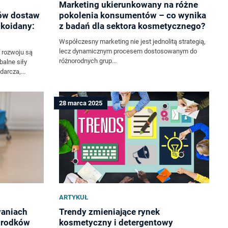
Marketing ukierunkowany na różne
ów dostaw
pokolenia konsumentów – co wynika
ukoidany:
z badań dla sektora kosmetycznego?
Współczesny marketing nie jest jednolitą strategią,
lecz dynamicznym procesem dostosowanym do
 rozwoju są
różnorodnych grup...
alne siły
arcza,...
28 marca 2025
ARTYKUŁ
waniach
Trendy zmieniające rynek
środków
kosmetyczny i detergentowy