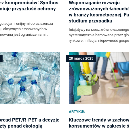
bez kompromisów: Synthos
Wspomaganie rozwoju
iniuje przyszłość ochrony
zrównoważonych łańcuch
w branży kosmetycznej. F
studium przypadku
gulacjami unijnymi coraz szersza
cji aktywnych stosowanych w
Inicjatywy na rzecz zrównoważonego
jmowana jest ograniczeniami...
systematycznie hamowane przez glob
rynkowe. Inflacja, niepewność gospod
28 marca 2025
ARTYKUŁ
read PET/R-PET a decyzje
Kluczowe trendy w zacho
zty ponad ekologią
konsumentów w zakresie 