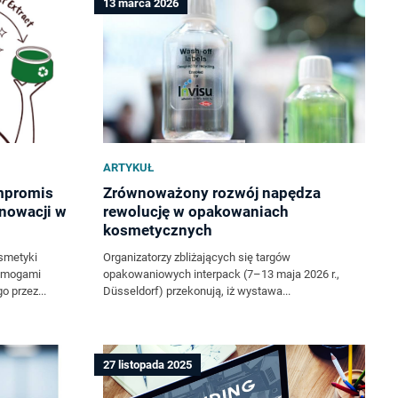
13 marca 2026
ARTYKUŁ
mpromis
Zrównoważony rozwój napędza
nnowacji w
rewolucję w opakowaniach
kosmetycznych
smetyki
Organizatorzy zbliżających się targów
wymogami
opakowaniowych interpack (7–13 maja 2026 r.,
 przez...
Düsseldorf) przekonują, iż wystawa...
27 listopada 2025