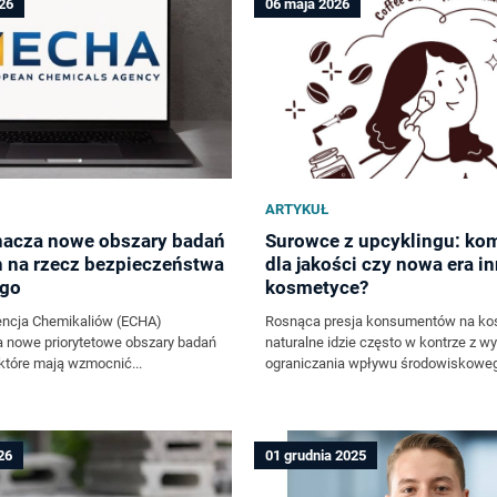
26
06 maja 2026
ARTYKUŁ
acza nowe obszary badań
Surowce z upcyklingu: ko
 na rzecz bezpieczeństwa
dla jakości czy nowa era i
go
kosmetyce?
encja Chemikaliów (ECHA)
Rosnąca presja konsumentów na ko
a nowe priorytetowe obszary badań
naturalne idzie często w kontrze z 
 które mają wzmocnić...
ograniczania wpływu środowiskowego
26
01 grudnia 2025