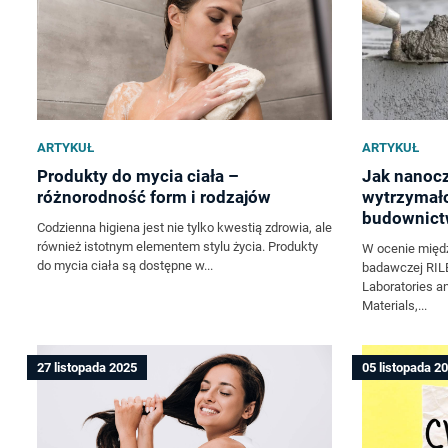
ARTYKUŁ
ARTYKUŁ
Produkty do mycia ciała –
Jak nanocz
różnorodność form i rodzajów
wytrzymało
budownict
Codzienna higiena jest nie tylko kwestią zdrowia, ale
również istotnym elementem stylu życia. Produkty
W ocenie międz
do mycia ciała są dostępne w...
badawczej RILE
Laboratories an
Materials,...
27 listopada 2025
05 listopada 2