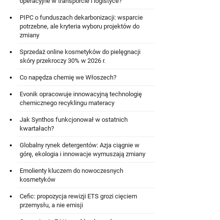
operacyjne w transporcie i logistyce?
PIPC o funduszach dekarbonizacji: wsparcie
potrzebne, ale kryteria wyboru projektów do
zmiany
Sprzedaż online kosmetyków do pielęgnacji
skóry przekroczy 30% w 2026 r.
Co napędza chemię we Włoszech?
Evonik opracowuje innowacyjną technologię
chemicznego recyklingu materacy
Jak Synthos funkcjonował w ostatnich
kwartałach?
Globalny rynek detergentów: Azja ciągnie w
górę, ekologia i innowacje wymuszają zmiany
Emolienty kluczem do nowoczesnych
kosmetyków
Cefic: propozycja rewizji ETS grozi cięciem
przemysłu, a nie emisji