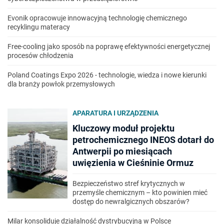
Evonik opracowuje innowacyjną technologię chemicznego
recyklingu materacy
Free-cooling jako sposób na poprawę efektywności energetycznej
procesów chłodzenia
Poland Coatings Expo 2026 - technologie, wiedza i nowe kierunki
dla branży powłok przemysłowych
APARATURA I URZĄDZENIA
Kluczowy moduł projektu
petrochemicznego INEOS dotarł do
Antwerpii po miesiącach
uwięzienia w Cieśninie Ormuz
Bezpieczeństwo stref krytycznych w
przemyśle chemicznym – kto powinien mieć
dostęp do newralgicznych obszarów?
Milar konsoliduje działalność dystrybucyjną w Polsce