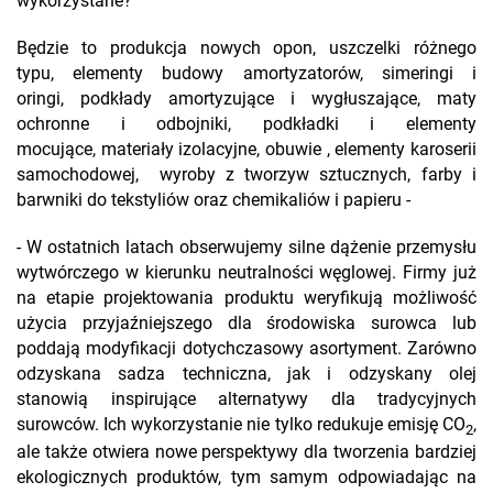
wykorzystane?
Będzie to produkcja nowych opon, uszczelki różnego
typu, elementy budowy amortyzatorów, simeringi i
oringi, podkłady amortyzujące i wygłuszające, maty
ochronne i odbojniki, podkładki i elementy
mocujące, materiały izolacyjne, obuwie , elementy karoserii
samochodowej, wyroby z tworzyw sztucznych, farby i
barwniki do tekstyliów oraz chemikaliów i papieru -
- W ostatnich latach obserwujemy silne dążenie przemysłu
wytwórczego w kierunku neutralności węglowej. Firmy już
na etapie projektowania produktu weryfikują możliwość
użycia przyjaźniejszego dla środowiska surowca lub
poddają modyfikacji dotychczasowy asortyment. Zarówno
odzyskana sadza techniczna, jak i odzyskany olej
stanowią inspirujące alternatywy dla tradycyjnych
surowców. Ich wykorzystanie nie tylko redukuje emisję CO
,
2
ale także otwiera nowe perspektywy dla tworzenia bardziej
ekologicznych produktów, tym samym odpowiadając na