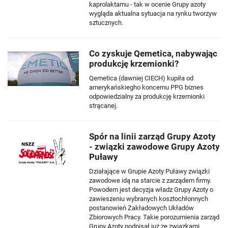
kaprolaktamu - tak w ocenie Grupy azoty
wygląda aktualna sytuacja na rynku tworzyw
sztucznych.
Co zyskuje Qemetica, nabywając
produkcję krzemionki?
Qemetica (dawniej CIECH) kupiła od
amerykańskiegho koncernu PPG biznes
odpowiedzialny za produkcję krzemionki
strącanej.
Spór na linii zarząd Grupy Azoty
- związki zawodowe Grupy Azoty
Puławy
Działające w Grupie Azoty Puławy związki
zawodowe idą na starcie z zarządem firmy.
Powodem jest decyzja władz Grupy Azoty o
zawieszeniu wybranych kosztochłonnych
postanowień Zakładowych Układów
Zbiorowych Pracy. Takie porozumienia zarząd
Grupy Azoty podpisał już ze związkami