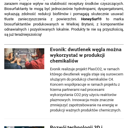
zarazem mające wpływ na stabilność receptury środków czyszczących.
Biosurfaktanty te mogą być jednocześnie hydrotropami, dyspergatorami,
wykazują zdolność redukcji biofilmów i pomagają skutecznie usuwać
tłuste zanieczyszczenia z powierzchni.
HoneySurf®
to marka
biosurfaktantów produkowanych w Wielkiej Brytanii, z komponentów
odnawialnych i pozyskiwanych lokalnie. Produkty te nie są przyszłością,
są już teraźniejszością!
Evonik: dwutlenek węgla można
wykorzystać w produkcji
chemikaliów
Evonik realizuje projekt PlasCO2, w ramach
którego dwutlenek węgla staje się surowcem
służącym do produkcji chemikaliów C4.
Koncern współpracuje w ramach projektu z
trzema partnerami nad procesami
wykorzystania CO2 przy użyciu reaktorów
plazmowych. Innowacja może znacznie
zmniejszyć zapotrzebowanie na energię w
produkcji ważnych produktów chemicznych.
Rozwój technologii 3D i