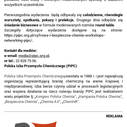
wszystkich uczestników.
Pierwszego
dnia wydarzenia będą odbywały się
całodzienne, równoległe
warsztaty, spotkania, pokazy i prelekcje.
Drugiego dnia odbędzie się
śniadanie biznesowe
w formule moderowanych rozmów
round-table
.
Szczegóły dotyczące wydarzenia dostępne są na stronie:
https://pipc.org.pl/cyfrowa-i-bezpieczna-chemia-workshops-
networking-pipc/
.
Kontakt dla mediów:
e-email:
media@pipc.org.pl
,
nr tel.:
22 828 75 06.
Polska Izba Przemysłu Chemicznego (PIPC)
Polska Izba Przemysłu Chemicznego
p
owstała w 1988 r. i jest największą
organizacją reprezentującą branżę chemiczną na arenie krajowej i
międzynarodowej. Izba bierze czynny udział w procesach legislacyjnych
oraz wspiera działania na rzecz rozwoju branży. PIPC jest realizatorem
wielu projektów tj: „
Kongres Polska Chemia
”
, „
Kampania Polska Chemia
”
,
„
Bezpieczna Chemia
”
, „
Chemia 4.0
”
, „
ChemHR
”
.
REKLAMA