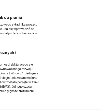
ek do prania
luczowego składnika proszku
ie uda się wprowadzić na
ch w całym łańcuchu dostaw
ecznych i
omości zbliżającego się
zrównoważonego rozwoju
Limits to Growth”. Jednym z
oście jest niezrównoważona
liów zostało podjęte w 1967
48/EWG). Od tego czasu
rciu o głębsze zrozumieniu