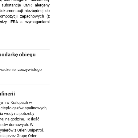
 substancje CMR, alergeny
okumentacji niezbędnej do
kompozycji zapachowych (z
iędzy IFRA a wymaganiami
podarkę obiegu
owadzenie rzeczywistego
finerii
jnym w Kralupach w
– ciepło gazów spalinowych,
nia wody na potrzeby
j na godzinę. To ilość
odarstw domowych. W
nierów z Orlen Unipetrol.
ęcia przez Grupę Orlen