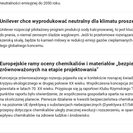
neutralności emisyjnej do 2050 roku.
Unilever chce wyprodukować neutralny dla klimatu prosz
Unilever rozpoczął pilotażowy program produkcji sody kalcynowanej, to jest k
do prania, o niemal zerowym śladzie węglowym. Jeśli to przełomowe rozwiązan
szeroką skalę, będzie to kamień milowy w redukcji emisji gazów cieplarniany
tego globalnego koncernu.
Europejskie ramy oceny chemikaliów i materiałów „bezpi
zrównoważonych na etapie projektowania”
Koncepcja zrównoważonego rozwoju pojawiła się w kontekście rosnącej świad
kryzysu ekologicznego w drugiej połowie XX wieku. Współczesna koncepcja 
powstała w latach 70. XX wieku. Przypisuje się ją raportowi Klubu Rzymskiego "
punktów raportu było stwierdzenie, że współczesna gospodarka oparta na wzr
na skończonej planecie. Pierwsze działanie w kwestii bezpieczeństwa chemika
r. na poziomie UE dyrektywą o substancjach niebezpiecznych (Dyrektywa 67/5
przepisy dotyczące chemikaliów uległy znacznej ewolucji i rozszerzeniu, w opa
wpływu chemikaliów na zdrowie ludzkie i środowisko.