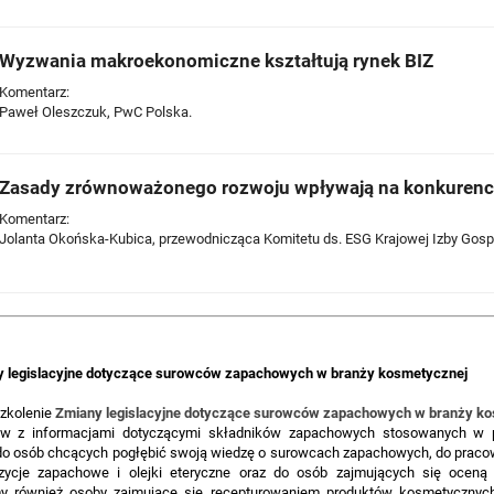
Wyzwania makroekonomiczne kształtują rynek BIZ
Komentarz:
Paweł Oleszczuk, PwC Polska.
Zasady zrównoważonego rozwoju wpływają na konkurenc
Komentarz:
Jolanta Okońska-Kubica, przewodnicząca Komitetu ds. ESG Krajowej Izby Gosp
 legislacyjne dotyczące surowców zapachowych w branży kosmetycznej
szkolenie
Zmiany legislacyjne dotyczące surowców zapachowych w branży k
ków z informacjami dotyczącymi składników zapachowych stosowanych w 
 do osób chcących pogłębić swoją wiedzę o surowcach zapachowych, do praco
zycje zapachowe i olejki eteryczne oraz do osób zajmujących się oceną
y również osoby zajmujące się recepturowaniem produktów kosmetycznych