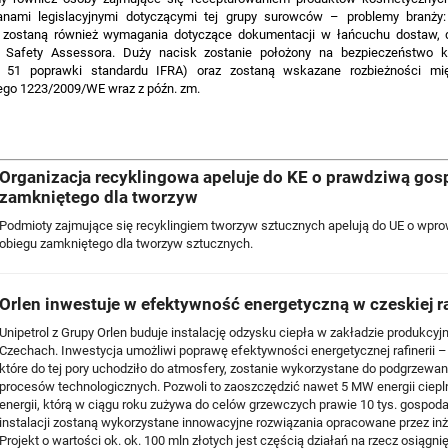
anami legislacyjnymi dotyczącymi tej grupy surowców – problemy branży:
 zostaną również wymagania dotyczące dokumentacji w łańcuchu dostaw, d
 Safety Assessora. Duży nacisk zostanie położony na bezpieczeństwo 
ż 51 poprawki standardu IFRA) oraz zostaną wskazane rozbieżności m
ego 1223/2009/WE wraz z późn. zm.
Organizacja recyklingowa apeluje do KE o prawdziwą gos
zamkniętego dla tworzyw
Podmioty zajmujące się recyklingiem tworzyw sztucznych apelują do UE o wpr
obiegu zamkniętego dla tworzyw sztucznych.
Orlen inwestuje w efektywność energetyczną w czeskiej ra
Unipetrol z Grupy Orlen buduje instalację odzysku ciepła w zakładzie produkcy
Czechach. Inwestycja umożliwi poprawę efektywności energetycznej rafinerii 
które do tej pory uchodziło do atmosfery, zostanie wykorzystane do podgrzewa
procesów technologicznych. Pozwoli to zaoszczędzić nawet 5 MW energii cieplne
energii, którą w ciągu roku zużywa do celów grzewczych prawie 10 tys. gosp
instalacji zostaną wykorzystane innowacyjne rozwiązania opracowane przez inży
Projekt o wartości ok. ok. 100 mln złotych jest częścią działań na rzecz osiągni