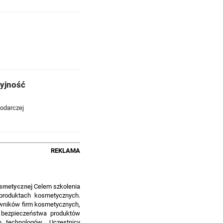
yjność
odarczej
REKLAMA
osmetycznej
Celem szkolenia
produktach kosmetycznych.
wników firm kosmetycznych,
 bezpieczeństwa produktów
, technologów. Uczestnicy