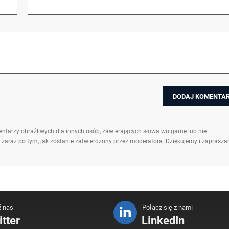
ntarzy obraźliwych dla innych osób, zawierających słowa wulgarne lub nie
 zaraz po tym, jak zostanie zatwierdzony przez moderatora. Dziękujemy i zaprasz
ź nas
Połącz się z nami
tter
LinkedIn