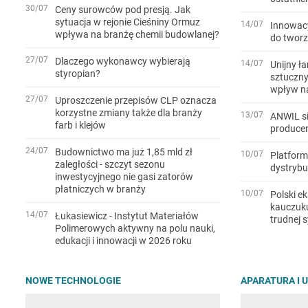
30/07
Ceny surowców pod presją. Jak
sytuacja w rejonie Cieśniny Ormuz
14/07
Innowac
wpływa na branżę chemii budowlanej?
do twor
27/07
Dlaczego wykonawcy wybierają
14/07
Unijny ł
styropian?
sztucznyc
wpływ na
27/07
Uproszczenie przepisów CLP oznacza
korzystne zmiany także dla branży
13/07
ANWIL s
farb i klejów
produce
24/07
Budownictwo ma już 1,85 mld zł
10/07
Platform
zaległości - szczyt sezonu
dystrybu
inwestycyjnego nie gasi zatorów
płatniczych w branży
10/07
Polski e
kauczuku
14/07
Łukasiewicz - Instytut Materiałów
trudnej s
Polimerowych aktywny na polu nauki,
edukacji i innowacji w 2026 roku
NOWE TECHNOLOGIE
APARATURA I 