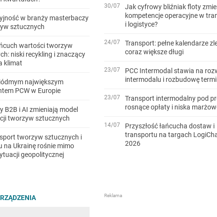
30/07
Jak cyfrowy bliźniak floty zmie
kompetencje operacyjne w tra
yjność w branży masterbaczy
i logistyce?
zyw sztucznych
24/07
Transport: pełne kalendarze zl
ańcuch wartości tworzyw
coraz większe długi
h: niski recykling i znaczący
 klimat
23/07
PCC Intermodal stawia na roz
intermodalu i rozbudowę termi
iódmym największym
ntem PCW w Europie
23/07
Transport intermodalny pod pr
rosnące opłaty i niska marżo
y B2B i AI zmieniają model
cji tworzyw sztucznych
14/07
Przyszłość łańcucha dostaw i
transportu na targach LogiCh
ksport tworzyw sztucznych i
2026
 na Ukrainę rośnie mimo
ytuacji geopolitycznej
URZĄDZENIA