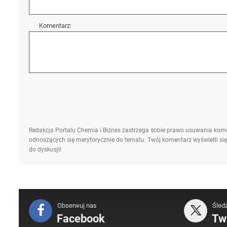
Komentarz:
Redakcja Portalu Chemia i Biznes zastrzega sobie prawo usuwania kome
odnoszących się merytorycznie do tematu. Twój komentarz wyświetli się
do dyskusji!
Obserwuj nas
Śled
Facebook
Twi