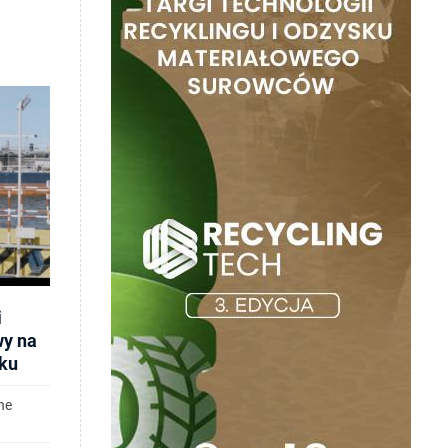
i
wy na
ku
ne