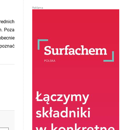
rednich
m. Poza
obecnie
 poznać