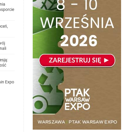
nia
nsporcie
eceń,
wój
nali
esją:
wość
ain Expo