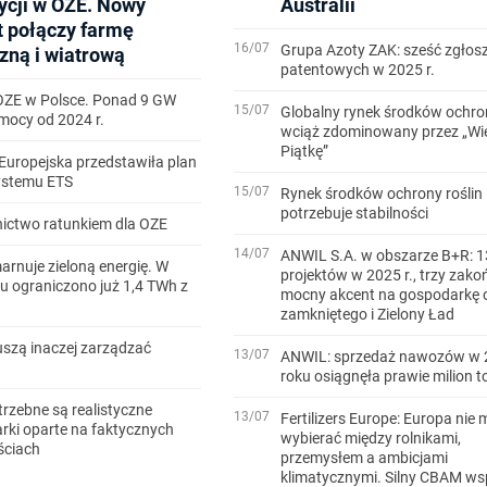
ycji w OZE. Nowy
Australii
t połączy farmę
16/07
Grupa Azoty ZAK: sześć zgłos
zną i wiatrową
patentowych w 2025 r.
OZE w Polsce. Ponad 9 GW
15/07
Globalny rynek środków ochron
ocy od 2024 r.
wciąż zdominowany przez „Wi
Piątkę”
Europejska przedstawiła plan
systemu ETS
15/07
Rynek środków ochrony roślin
potrzebuje stabilności
ictwo ratunkiem dla OZE
14/07
ANWIL S.A. w obszarze B+R: 1
arnuje zieloną energię. W
projektów w 2025 r., trzy zako
u ograniczono już 1,4 TWh z
mocny akcent na gospodarkę 
zamkniętego i Zielony Ład
szą inaczej zarządzać
13/07
ANWIL: sprzedaż nawozów w 
roku osiągnęła prawie milion t
trzebne są realistyczne
13/07
Fertilizers Europe: Europa nie 
ki oparte na faktycznych
wybierać między rolnikami,
ściach
przemysłem a ambicjami
klimatycznymi. Silny CBAM ws