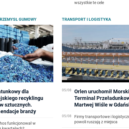
wszystkie te cele
PRZEMYSŁ GUMOWY
TRANSPORT I LOGISTYKA
05/08
atunkowy dla
Orlen uruchomił Morsk
jskiego recyklingu
Terminal Przeładunko
w sztucznych.
Martwej Wiśle w Gdańs
endacje branży
05/08
Firmy transportowe i logistycz
powoli ruszają z miejsca
thos funkcjonował w
h kwartałach?