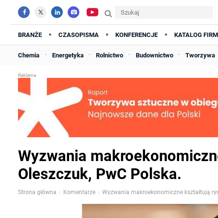
BRANŻE
CZASOPISMA
KONFERENCJE
KATALOG FIRM
Chemia
Energetyka
Rolnictwo
Budownictwo
Tworzywa
Wyzwania makroekonomiczne 
Oleszczuk, PwC Polska.
Strona główna
Komentarze
Wyzwania makroekonomiczne kształtują ry