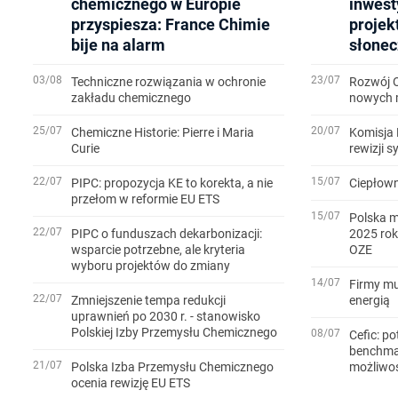
chemicznego w Europie
inwest
przyspiesza: France Chimie
projek
bije na alarm
słonec
03/08
23/07
Techniczne rozwiązania w ochronie
Rozwój 
zakładu chemicznego
nowych m
25/07
20/07
Chemiczne Historie: Pierre i Maria
Komisja 
Curie
rewizji 
22/07
15/07
PIPC: propozycja KE to korekta, a nie
Ciepłown
przełom w reformie EU ETS
15/07
Polska m
22/07
PIPC o funduszach dekarbonizacji:
2025 rok
wsparcie potrzebne, ale kryteria
OZE
wyboru projektów do zmiany
14/07
Firmy mu
22/07
Zmniejszenie tempa redukcji
energią
uprawnień po 2030 r. - stanowisko
Polskiej Izby Przemysłu Chemicznego
08/07
Cefic: po
benchmar
21/07
Polska Izba Przemysłu Chemicznego
możliwo
ocenia rewizję EU ETS