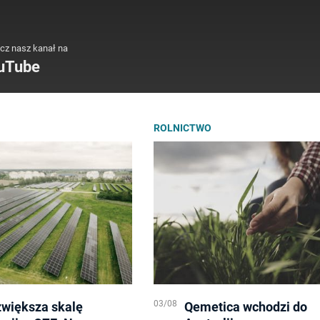
cz nasz kanał na
uTube
ROLNICTWO
03/08
zwiększa skalę
Qemetica wchodzi do