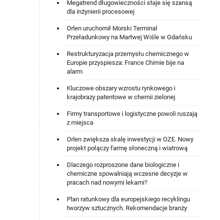
Megatrend długowieczności staje się szansą
dla inżynierii procesowej
Orlen uruchomił Morski Terminal
Przeładunkowy na Martwej Wiśle w Gdańsku
Restrukturyzacja przemysłu chemicznego w
Europie przyspiesza: France Chimie bije na
alarm
Kluczowe obszary wzrostu rynkowego i
krajobrazy patentowe w chemii zielonej
Firmy transportowe i logistyczne powoli ruszają
z miejsca
Orlen zwiększa skalę inwestycji w OZE. Nowy
projekt połączy farmę słoneczną i wiatrową
Dlaczego rozproszone dane biologiczne i
chemiczne spowalniają wczesne decyzje w
pracach nad nowymi lekami?
Plan ratunkowy dla europejskiego recyklingu
tworzyw sztucznych. Rekomendacje branży