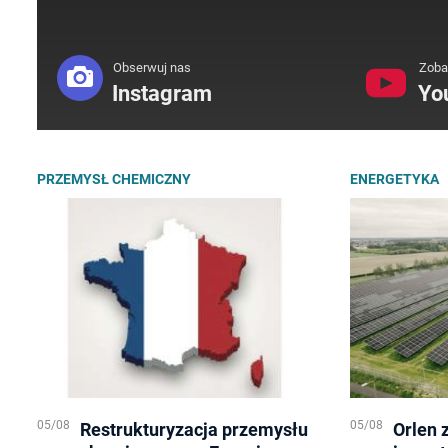
Obserwuj nas
Zoba
Instagram
Yo
PRZEMYSŁ CHEMICZNY
ENERGETYKA
05/08
05/08
Restrukturyzacja przemysłu
Orlen 