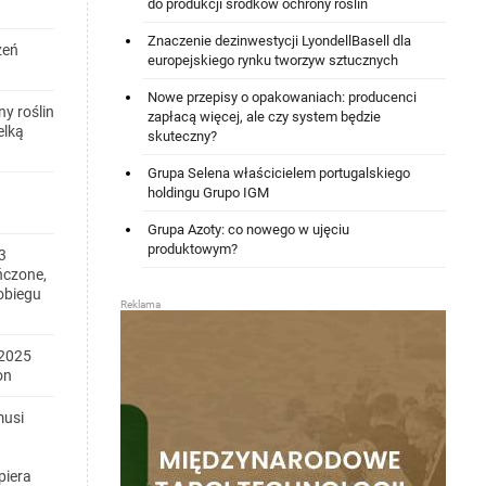
do produkcji środków ochrony roślin
Znaczenie dezinwestycji LyondellBasell dla
zeń
europejskiego rynku tworzyw sztucznych
Nowe przepisy o opakowaniach: producenci
y roślin
zapłacą więcej, ale czy system będzie
elką
skuteczny?
Grupa Selena właścicielem portugalskiego
holdingu Grupo IGM
Grupa Azoty: co nowego w ujęciu
produktowym?
3
ńczone,
obiegu
2025
on
musi
piera