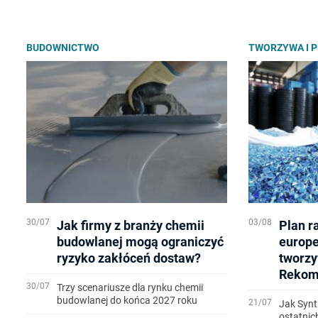
BUDOWNICTWO
TWORZYWA I 
30/07
03/08
Jak firmy z branży chemii
Plan r
budowlanej mogą ograniczyć
europe
ryzyko zakłóceń dostaw?
tworzy
Rekom
30/07
Trzy scenariusze dla rynku chemii
budowlanej do końca 2027 roku
21/07
Jak Syn
ostatnic