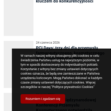
kluczem do konkurencyjności
24 czerwca 2026
PCI Days: trzy dni dla przemysłu
farmaceutycznego, kosmetycznego
W ramach naszej witryny stosujemy pliki cookies w celu
oraz suplementów diety
świadczenia Państwu usług na najwyższym poziomie, w
tym w sposób dostosowany do indywidualnych potrzeb.
Korzystanie z witryny bez zmiany ustawień dotyczących
cookies oznacza, że będą one zamieszczane w Państwa
urządzeniu końcowym. Mogą Państwo dokonać w każdym
czasie zmiany ustawień dotyczących cookies. Więcej
szczegółów w naszej
"Polityce prywatności Cookies"
26 maja 2026
Rozumiem i zgadzam się
Druga edycja Międzynarodowej
Konferencji Przemysłu
Kosmetycznego potwierdziła