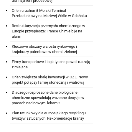
dla inżynierii procesowej
Orlen uruchomił Morski Terminal
Przeładunkowy na Martwej Wiśle w Gdańsku
Restrukturyzacja przemysłu chemicznego w
Europie przyspiesza: France Chimie bije na
alarm
Kluczowe obszary wzrostu rynkowego i
krajobrazy patentowe w chemii zielonej
Firmy transportowe i logistyczne powoli ruszają
z miejsca
Orlen zwiększa skalę inwestycji w OZE. Nowy
projekt połączy farmę słoneczną i wiatrową
Dlaczego rozproszone dane biologiczne i
chemiczne spowalniają wczesne decyzje w
pracach nad nowymi lekami?
Plan ratunkowy dla europejskiego recyklingu
tworzyw sztucznych. Rekomendacje branży