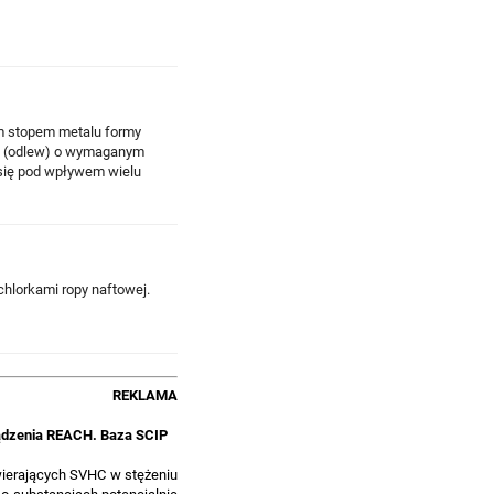
ym stopem metalu formy
rób (odlew) o wymaganym
 się pod wpływem wielu
chlorkami ropy naftowej.
REKLAMA
ządzenia REACH. Baza SCIP
ierających SVHC w stężeniu