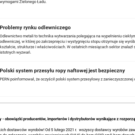
wymogami Zielonego Ładu.
Problemy rynku odlewniczego
Odlewnictwo metali to technika wytwarzania polegająca na wypełnieniu ciekł
odlewniczej, w której po zakrzepnięciu i wystygnięciu stopu otrzymuje się wy
kształcie, strukturze i właściwościach. W ostatnich miesiącach sektor znalazł
istotnych wyzwań.
Polski system przesyłu ropy naftowej jest bezpieczny
PERN poinformował, że oczyścił polski system przesyłowy z zanieczyszczonej 
- obowiązki producentów, importerów i dystrybutorów wynikające z rozpor
kich dostawców wyrobów! Od 5 lutego 2021 r. wszyscy dostawcy wyrobów zaw