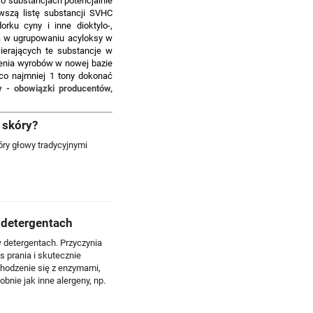
o substancjach potencjalnie
wszą listę substancji SVHC
rku cyny i inne dioktylo-,
a w ugrupowaniu acyloksy w
ierających te substancje w
zenia wyrobów w nowej bazie
co najmniej 1 tony dokonać
 - obowiązki producentów,
 skóry?
ry głowy tradycyjnymi
 detergentach
detergentach. Przyczynia
 prania i skutecznie
hodzenie się z enzymami,
ie jak inne alergeny, np.