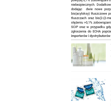
powyżej 0,1% zobowiązani s
niebezpiecznych. Dodatkow
dodając dwie nowe pozycje
bis(acyloksy) tłuszczowe 
tłuszczach oraz bis(2-(2-
stężeniu >0,1% zobowiązani
SCIP oraz w przypadku gdy
zgłoszenia do ECHA poprz
importerów i dystrybutoró