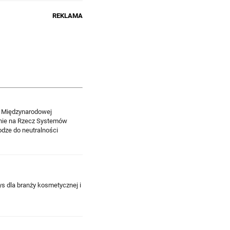
REKLAMA
a Międzynarodowej
enie na Rzecz Systemów
odze do neutralności
s dla branży kosmetycznej i