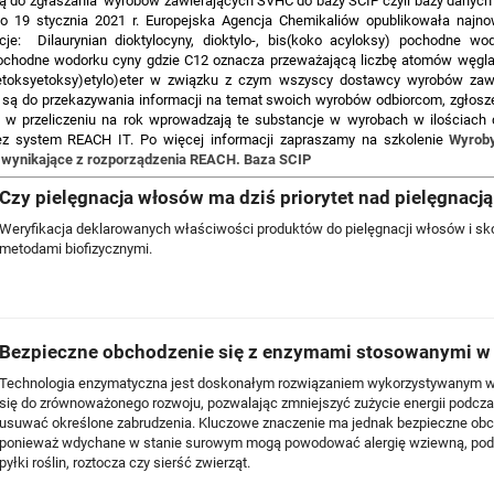
ą do zgłaszania wyrobów zawierających SVHC do bazy SCIP czyli bazy danych 
o 19 stycznia 2021 r. Europejska Agencja Chemikaliów opublikowała najno
: Dilaurynian dioktylocyny, dioktylo-, bis(koko acyloksy) pochodne wodo
pochodne wodorku cyny gdzie C12 oznacza przeważającą liczbę atomów węgl
metoksyetoksy)etylo)eter w związku z czym wszyscy dostawcy wyrobów zaw
 są do przekazywania informacji na temat swoich wyrobów odbiorcom, zgłos
 w przeliczeniu na rok wprowadzają te substancje w wyrobach w ilościach 
ez system REACH IT. Po więcej informacji zapraszamy na szkolenie
Wyroby
w wynikające z rozporządzenia REACH. Baza SCIP
Czy pielęgnacja włosów ma dziś priorytet nad pielęgnacją
Weryfikacja deklarowanych właściwości produktów do pielęgnacji włosów i skó
metodami biofizycznymi.
Bezpieczne obchodzenie się z enzymami stosowanymi w
Technologia enzymatyczna jest doskonałym rozwiązaniem wykorzystywanym w 
się do zrównoważonego rozwoju, pozwalając zmniejszyć zużycie energii podczas
usuwać określone zabrudzenia. Kluczowe znaczenie ma jednak bezpieczne obc
ponieważ wdychane w stanie surowym mogą powodować alergię wziewną, podobn
pyłki roślin, roztocza czy sierść zwierząt.