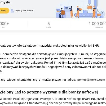
gaty zestaw ofert z kategorii narzędzia, elektrotechnika, oświetlenie i BHP.
Xu.com będzie dostępna dla sprzedających i kupujących w Rumunii, na Węgrze
ększym stopniu wykorzystywana jest przez działy zakupowe zarówno firm usłu
 rozwiązań dla swoich zakupów. Ponad 11 tyś firm korzysta już dziś z merXu.c
o dokonywać bieżących zakupów i negocjować ceny z dostawcami, ale też skł
h.
ć się więcej skontaktuj się z merXu pisząc na adres:
pomoc@merxu.com
Zielony Ład to potężne wyzwanie dla branży naftowej
W ocenie Polskiej Organizacji Przemysłu i Handlu Naftowego (POPiHN), przed b
wyzwania związane z transformacją obecnego przemysłu paliwowego na nisko