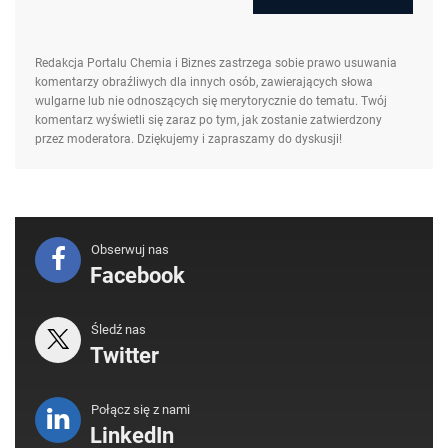
Redakcja Portalu Chemia i Biznes zastrzega sobie prawo usuwania
komentarzy obraźliwych dla innych osób, zawierających słowa
wulgarne lub nie odnoszących się merytorycznie do tematu. Twój
komentarz wyświetli się zaraz po tym, jak zostanie zatwierdzony
przez moderatora. Dziękujemy i zapraszamy do dyskusji!
Obserwuj nas
Facebook
Śledź nas
Twitter
Połącz się z nami
LinkedIn