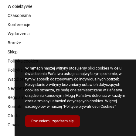
W obiektywie
Czasopisma
Konferencje
Wydarzenia
Branże
Sklep
Polityka cookies
W ramach naszej witryny stosujemy pliki cookies w celu
Polityka informacyjna
świadczenia Państwu usług na najwyższym poziomie, w
tym w sposób dostosowany do indywidualnych potrzeb.
Współpraca
Korzystanie z witryny bez zmiany ustawień dotyczących
Newsletter
cookies oznacza, że będą one zamieszczane w Państwa
urządzeniu końcowym. Mogą Państwo dokonać w każdym
Regulamin
czasie zmiany ustawień dotyczących cookies. Więcej
szczegółów w naszej
"Polityce prywatności Cookies"
Kontakt
Oferta
Rozumiem i zgadzam się
O nas