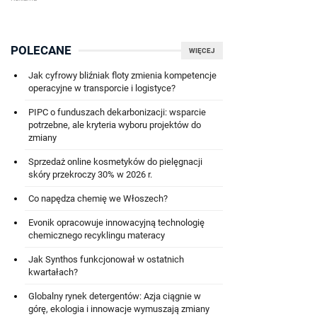
POLECANE
WIĘCEJ
Jak cyfrowy bliźniak floty zmienia kompetencje
operacyjne w transporcie i logistyce?
PIPC o funduszach dekarbonizacji: wsparcie
potrzebne, ale kryteria wyboru projektów do
zmiany
Sprzedaż online kosmetyków do pielęgnacji
skóry przekroczy 30% w 2026 r.
Co napędza chemię we Włoszech?
Evonik opracowuje innowacyjną technologię
chemicznego recyklingu materacy
Jak Synthos funkcjonował w ostatnich
kwartałach?
Globalny rynek detergentów: Azja ciągnie w
górę, ekologia i innowacje wymuszają zmiany