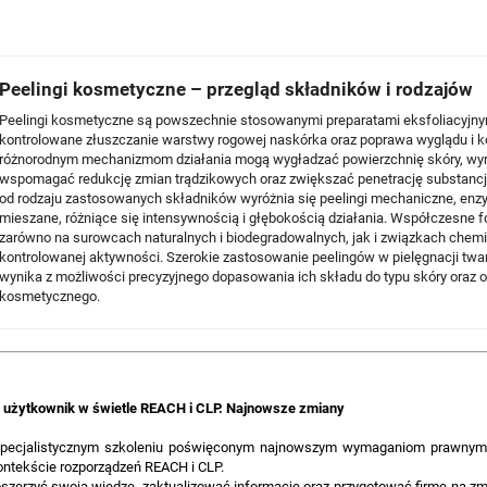
Peelingi kosmetyczne – przegląd składników i rodzajów
Peelingi kosmetyczne są powszechnie stosowanymi preparatami eksfoliacyjnym
kontrolowane złuszczanie warstwy rogowej naskórka oraz poprawa wyglądu i kon
różnorodnym mechanizmom działania mogą wygładzać powierzchnię skóry, wyró
wspomagać redukcję zmian trądzikowych oraz zwiększać penetrację substancj
od rodzaju zastosowanych składników wyróżnia się peelingi mechaniczne, enz
mieszane, różniące się intensywnością i głębokością działania. Współczesne fo
zarówno na surowcach naturalnych i biodegradowalnych, jak i związkach chemi
kontrolowanej aktywności. Szerokie zastosowanie peelingów w pielęgnacji twar
wynika z możliwości precyzyjnego dopasowania ich składu do typu skóry oraz
kosmetycznego.
użytkownik w świetle REACH i CLP. Najnowsze zmiany
specjalistycznym szkoleniu poświęconym najnowszym wymaganiom prawnym
ntekście rozporządzeń REACH i CLP.
szerzyć swoją wiedzę, zaktualizować informacje oraz przygotować firmę na zmi