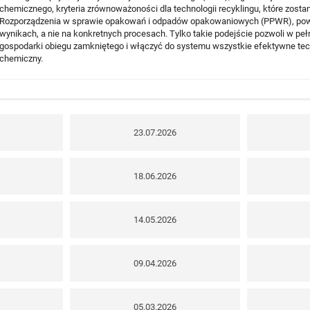
chemicznego, kryteria zrównoważoności dla technologii recyklingu, które zo
Rozporządzenia w sprawie opakowań i odpadów opakowaniowych (PPWR), powi
wynikach, a nie na konkretnych procesach. Tylko takie podejście pozwoli w peł
gospodarki obiegu zamkniętego i włączyć do systemu wszystkie efektywne tech
chemiczny.
23.07.2026
18.06.2026
14.05.2026
09.04.2026
05.03.2026