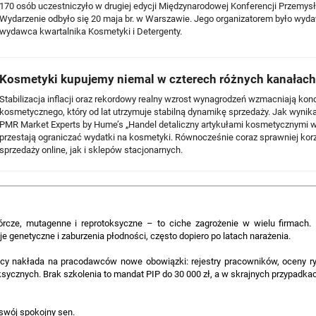
170 osób uczestniczyło w drugiej edycji Międzynarodowej Konferencji Przemy
Wydarzenie odbyło się 20 maja br. w Warszawie. Jego organizatorem było wyd
wydawca kwartalnika Kosmetyki i Detergenty.
Kosmetyki kupujemy niemal w czterech różnych kanałach
Stabilizacja inflacji oraz rekordowy realny wzrost wynagrodzeń wzmacniają kon
kosmetycznego, który od lat utrzymuje stabilną dynamikę sprzedaży. Jak wynik
PMR Market Experts by Hume’s „Handel detaliczny artykułami kosmetycznymi 
przestają ograniczać wydatki na kosmetyki. Równocześnie coraz sprawniej kor
sprzedaży online, jak i sklepów stacjonarnych.
cze, mutagenne i reprotoksyczne – to ciche zagrożenie w wielu firmach. 
 genetyczne i zaburzenia płodności, często dopiero po latach narażenia.
acy nakłada na pracodawców nowe obowiązki: rejestry pracowników, oceny r
oksycznych. Brak szkolenia to mandat PIP do 30 000 zł, a w skrajnych przypadk
swój spokojny sen.