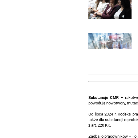
Substancje CMR
– rakotwór
powodują nowotwory, mutacje
Od lipca 2024 r. Kodeks pr
także dla substancji reprot
z art. 220 KK.
Zadbaj o pracowników – i o 