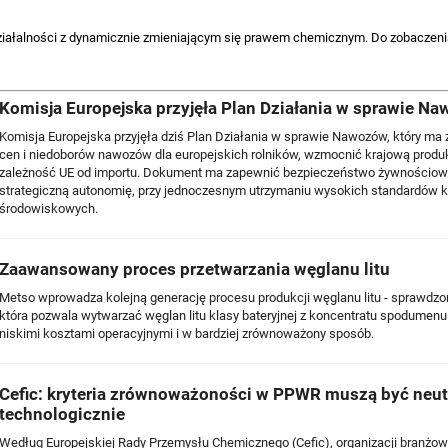
ziałalności z dynamicznie zmieniającym się prawem chemicznym. Do zobaczenia
Komisja Europejska przyjęła Plan Działania w sprawie N
Komisja Europejska przyjęła dziś Plan Działania w sprawie Nawozów, który ma 
cen i niedoborów nawozów dla europejskich rolników, wzmocnić krajową produ
zależność UE od importu. Dokument ma zapewnić bezpieczeństwo żywnościowe 
strategiczną autonomię, przy jednoczesnym utrzymaniu wysokich standardów k
środowiskowych.
Zaawansowany proces przetwarzania węglanu litu
Metso wprowadza kolejną generację procesu produkcji węglanu litu - sprawdzon
która pozwala wytwarzać węglan litu klasy bateryjnej z koncentratu spodumen
niskimi kosztami operacyjnymi i w bardziej zrównoważony sposób.
Cefic: kryteria zrównoważoności w PPWR muszą być neut
technologicznie
Według Europejskiej Rady Przemysłu Chemicznego (Cefic), organizacji branżow