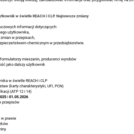
ytkownik w świetle REACH i CLP. Najnowsze zmiany
uczowych informacji dotyczących:
ego użytkownika,
 zmian w przepisach,
ezpieczeństwem chemicznym w przedsiębiorstwie.
 formulatorzy mieszanin, producenci wyrobów
ość jako dalszy użytkownik
nika w świetle REACH i CLP
aw (karty charakterystyki, UFI, PCN)
kacji (ATP 12 i 14)
2025
i
01.05.2026
e przepisów
 w prawie
ązków
miny