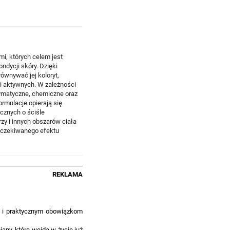
i, których celem jest
dycji skóry. Dzięki
wnywać jej koloryt,
i aktywnych. W zależności
ymatyczne, chemiczne oraz
rmulacje opierają się
cznych o ściśle
zy i innych obszarów ciała
 oczekiwanego efektu
REKLAMA
 i praktycznym obowiązkom
any, które wejdą w życie już