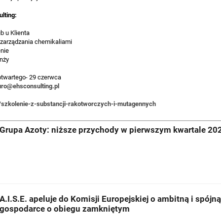
ulting:
b u Klienta
ezarządzania chemikaliami
enie
nży
 otwartego- 29 czerwca
uro@ehsconsulting.pl
l/szkolenie-z-substancji-rakotworczych-i-mutagennych
Grupa Azoty: niższe przychody w pierwszym kwartale 202
A.I.S.E. apeluje do Komisji Europejskiej o ambitną i spójn
gospodarce o obiegu zamkniętym