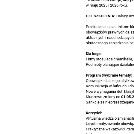
w maju 2025 i 2026 roku.
CEL SZKOLENIA:
Dalszy uż
Przekazanie uczestnikom kl
obowiązków prawnych dalsz
aktualnych i nadchodzących
skutecznego zarządzania b
Dla kogo:
Firmy stosujące chemikalia,
Podmioty planujące działaln
Program (wybrane tematy):
Obowiązki dalszego użytkow
Komunikacja w łańcuchu dost
Nowe wymagania dot. klasyfi
Kluczowe zmiany od
01.05.
Sankcje za nieprzestrzegani
Korzyści:
Aktualna wiedza o zmianach
Usystematyzowanie obowi
Praktyczne wskazówki i ter