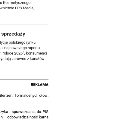
słu Kosmetycznego.
awnictwo EPS Media,
 sprzedaży
dycję polskiego rynku
a z najnowszego raportu
w Polsce 2026”, konsumenci
zystają zarówno z kanałów
REKLAMA
Benzen, formaldehyd, ołów:
yzyka i sprawozdania do PIS
ach – odpowiedzialność karna