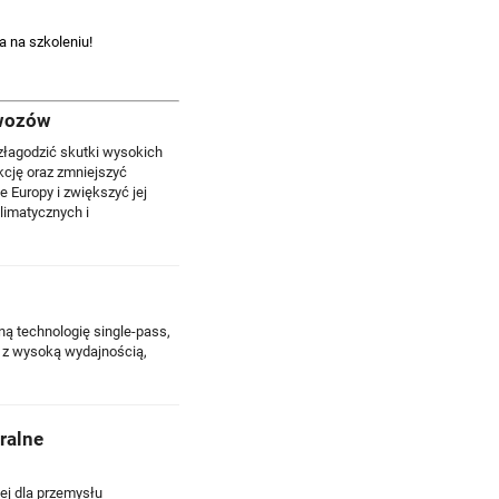
 na szkoleniu!
awozów
złagodzić skutki wysokich
kcję oraz zmniejszyć
Europy i zwiększyć jej
limatycznych i
ą technologię single-pass,
u z wysoką wydajnością,
ralne
ej dla przemysłu