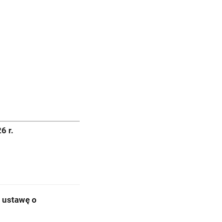
6 r.
ą ustawę o