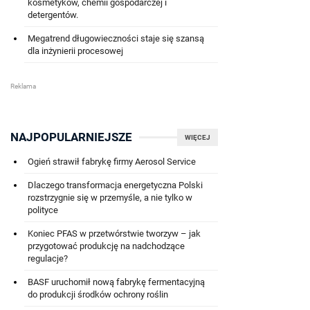
kosmetyków, chemii gospodarczej i
detergentów.
Megatrend długowieczności staje się szansą
dla inżynierii procesowej
NAJPOPULARNIEJSZE
WIĘCEJ
Ogień strawił fabrykę firmy Aerosol Service
Dlaczego transformacja energetyczna Polski
rozstrzygnie się w przemyśle, a nie tylko w
polityce
Koniec PFAS w przetwórstwie tworzyw – jak
przygotować produkcję na nadchodzące
regulacje?
BASF uruchomił nową fabrykę fermentacyjną
do produkcji środków ochrony roślin