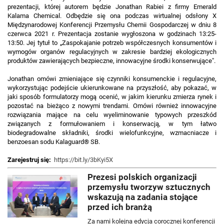
prezentacji, której autorem będzie Jonathan Rabiei z firmy Emerald
Kalama Chemical. Odbędzie się ona podczas wirtualnej odsłony X
Międzynarodowej Konferencji Przemysłu Chemii Gospodarczej w dniu 8
czerwca 2021 r. Prezentacja zostanie wygłoszona w godzinach 13:25-
13:50. Jej tytuł to „Zaspokajanie potrzeb współczesnych konsumentów i
wymogów organów regulacyjnych w zakresie bardziej ekologicznych
produktów zawierających bezpieczne, innowacyjne środki konserwujące".
Jonathan omówi zmieniające się czynniki konsumenckie i regulacyjne,
wykorzystując podejście ukierunkowane na przyszłość, aby pokazać, w
jaki sposób formulatorzy mogą ocenić, w jakim kierunku zmierza rynek i
pozostać na bieżąco z nowymi trendami. Omówi również innowacyjne
rozwiązania mające na celu wyeliminowanie typowych przeszkód
związanych z formułowaniem i konserwacją, w tym łatwo
biodegradowalne składniki, środki wielofunkcyjne, wzmacniacze i
benzoesan sodu Kalaguard® SB.
Zarejestruj się:
https://bit.ly/3bKyi5X
Prezesi polskich organizacji
przemysłu tworzyw sztucznych
wskazują na zadania stojące
przed ich branżą
Za nami kolejna edycja corocznej konferencji