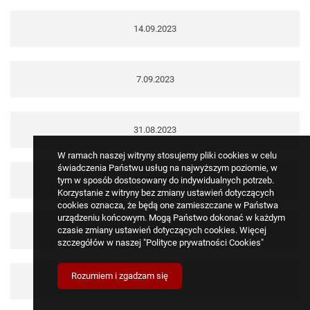
14.09.2023
7.09.2023
31.08.2023
W ramach naszej witryny stosujemy pliki cookies w celu
świadczenia Państwu usług na najwyższym poziomie, w
24.08.2023
tym w sposób dostosowany do indywidualnych potrzeb.
Korzystanie z witryny bez zmiany ustawień dotyczących
cookies oznacza, że będą one zamieszczane w Państwa
urządzeniu końcowym. Mogą Państwo dokonać w każdym
czasie zmiany ustawień dotyczących cookies. Więcej
17.08.2023
szczegółów w naszej
"Polityce prywatności Cookies"
Rozumiem i zgadzam się
10.08.2023