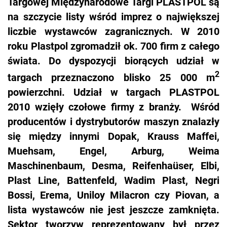
Targowej Międzynarodowe Targi PLASTPOL są
na szczycie listy wśród imprez o największej
liczbie wystawców zagranicznych. W 2010
roku Plastpol zgromadził ok. 700 firm z całego
świata. Do dyspozycji biorących udział w
2
targach przeznaczono blisko 25 000 m
powierzchni. Udział w targach PLASTPOL
2010 wzięły czołowe firmy z branży. Wśród
producentów i dystrybutorów maszyn znalazły
się między innymi Dopak, Krauss Maffei,
Muehsam, Engel, Arburg, Weima
Maschinenbaum, Desma, Reifenhaüser, Elbi,
Plast Line, Battenfeld, Wadim Plast, Negri
Bossi, Erema, Uniloy Milacron czy Piovan, a
lista wystawców nie jest jeszcze zamknięta.
Sektor tworzyw reprezentowany był przez