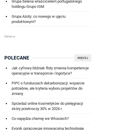
Grupa Selena właścicielem portugalskiego
holdingu Grupo IGM
Grupa Azoty: co nowego w ujęciu
produktowym?
POLECANE
WIĘCEJ
Jak cyfrowy bliźniak floty zmienia kompetencje
operacyjne w transporcie i logistyce?
PIPC o funduszach dekarbonizacji: wsparcie
potrzebne, ale kryteria wyboru projektów do
zmiany
Sprzedaż online kosmetyków do pielęgnacji
skóry przekroczy 30% w 2026 r.
Co napędza chemię we Włoszech?
Evonik opracowuje innowacyjną technologię