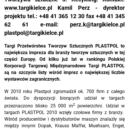
www.targikielce.pl
Kamil Perz - dyrektor
projektu tel.: +48 41 365 12 30 fax +48 41 345
62 61 e-mail: perz.k@targikielce.pl
plastpol@targikielce.pl
Targi Przetwórstwa Tworzyw Sztucznych PLASTPOL to
największa impreza dla branży tworzyw sztucznych w tej
części Europy. Od kilku już lat w rankingu Polskiej
Korporacji Targowej Międzynarodowe Targi PLASTPOL
są na szczycie listy wśród imprez o największej liczbie
wystawców zagranicznych.
W 2010 roku Plastpol zgromadził ok. 700 firm z całego
świata. Do dyspozycji biorących udział w targach
2
przeznaczono blisko 25 000 m
powierzchni. Udział w
targach PLASTPOL 2010 wzięły czołowe firmy z branży.
Wśród producentów i dystrybutorów maszyn znalazły się
między innymi Dopak, Krauss Maffei, Muehsam, Engel,