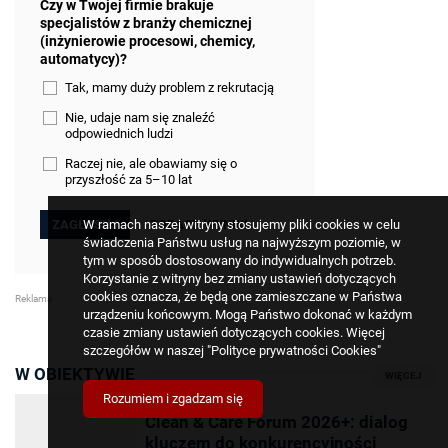
Czy w Twojej firmie brakuje
specjalistów z branży chemicznej
(inżynierowie procesowi, chemicy,
automatycy)?
Tak, mamy duży problem z rekrutacją
Nie, udaje nam się znaleźć
odpowiednich ludzi
Raczej nie, ale obawiamy się o
przyszłość za 5–10 lat
ZOBACZ WYNIKI
W ramach naszej witryny stosujemy pliki cookies w celu
świadczenia Państwu usług na najwyższym poziomie, w
tym w sposób dostosowany do indywidualnych potrzeb.
Korzystanie z witryny bez zmiany ustawień dotyczących
cookies oznacza, że będą one zamieszczane w Państwa
urządzeniu końcowym. Mogą Państwo dokonać w każdym
czasie zmiany ustawień dotyczących cookies. Więcej
szczegółów w naszej
"Polityce prywatności Cookies"
W OBIEKTYWIE
WIĘCEJ
Rozumiem i zgadzam się
05 lipca 2026
Clean & Care Forum 2026+: dialog
kluczem do konkurencyjności