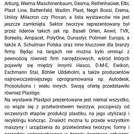
Arburg, Weima Maschinenbaum, Desma, Reifenhaüser, Elbi,
Plast Line, Battenfeld, Wadim Plast, Negri Bossi, Erema,
Uniloy Milacron czy Piovan, a lista wystawców nie jest
jeszcze zamknięta. Sektor tworzyw reprezentowany był
przez liderów takich jak np. Basell Orlen, Anwil, TVK,
Borealis, Ampacet, PolyOne, Dunastyr, Polimeri Europa, a
także A. Schulman Polska oraz inne kluczowe dla branży
firmy. Będąc na targach nie można było ominąć z
pewnością również firm narzędziowych, wśród których
pojawiły się między innymi Hasco, D-M-E, Ewikon,
Eschmann Stal, Böhler Uddeholm, a także producentów
najnowocześniejszego oprogramowania np. Autodesk,
Prosolutions i wielu innych. Swoją ofertę przedstawiło
również Plastigo.
Na wystawie Plastpol prezentowane jest niemal wszystko,
co wiąże się z przetwórstwem tworzyw, począwszy od
wczesnych etapów produkcji plastiku, na jego utylizacji i
recyklingu kończąc. Znaleźć można tu przede wszystkim
maszyny i urządzenia do przetwórstwa tworzyw, formy i