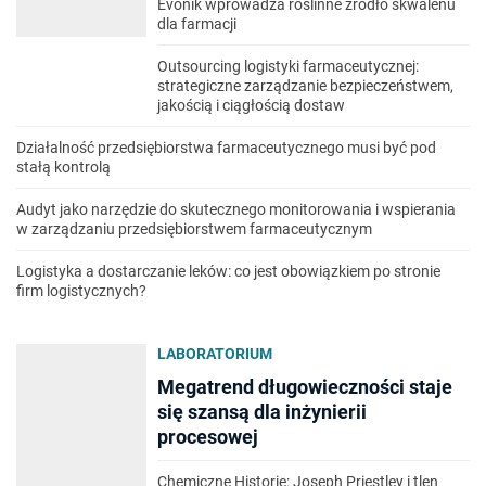
Evonik wprowadza roślinne źródło skwalenu
dla farmacji
Outsourcing logistyki farmaceutycznej:
strategiczne zarządzanie bezpieczeństwem,
jakością i ciągłością dostaw
Działalność przedsiębiorstwa farmaceutycznego musi być pod
stałą kontrolą
Audyt jako narzędzie do skutecznego monitorowania i wspierania
w zarządzaniu przedsiębiorstwem farmaceutycznym
Logistyka a dostarczanie leków: co jest obowiązkiem po stronie
firm logistycznych?
LABORATORIUM
Megatrend długowieczności staje
się szansą dla inżynierii
procesowej
Chemiczne Historie: Joseph Priestley i tlen