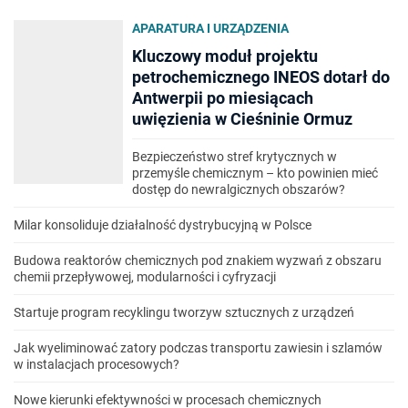
APARATURA I URZĄDZENIA
Kluczowy moduł projektu
petrochemicznego INEOS dotarł do
Antwerpii po miesiącach
uwięzienia w Cieśninie Ormuz
Bezpieczeństwo stref krytycznych w
przemyśle chemicznym – kto powinien mieć
dostęp do newralgicznych obszarów?
Milar konsoliduje działalność dystrybucyjną w Polsce
Budowa reaktorów chemicznych pod znakiem wyzwań z obszaru
chemii przepływowej, modularności i cyfryzacji
Startuje program recyklingu tworzyw sztucznych z urządzeń
Jak wyeliminować zatory podczas transportu zawiesin i szlamów
w instalacjach procesowych?
Nowe kierunki efektywności w procesach chemicznych