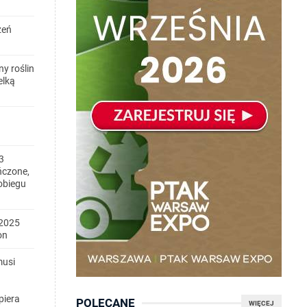
zeń
y roślin
elką
3
ńczone,
obiegu
2025
on
musi
piera
POLECANE
WIĘCEJ