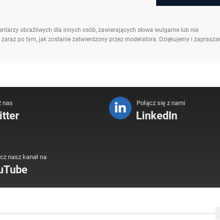
ntarzy obraźliwych dla innych osób, zawierających słowa wulgarne lub nie
 zaraz po tym, jak zostanie zatwierdzony przez moderatora. Dziękujemy i zaprasz
ź nas
Połącz się z nami
tter
LinkedIn
cz nasz kanał na
uTube