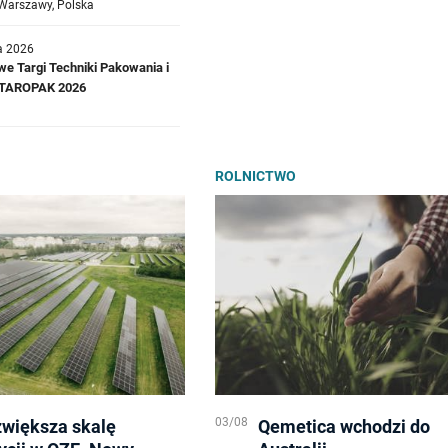
Warszawy, Polska
a 2026
e Targi Techniki Pakowania i
a TAROPAK 2026
ROLNICTWO
03/08
zwiększa skalę
Qemetica wchodzi do