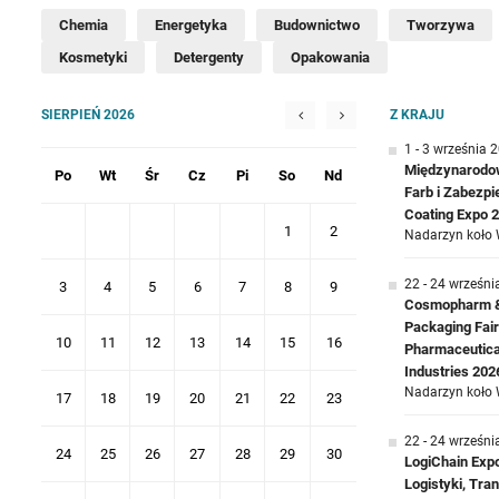
Chemia
Energetyka
Budownictwo
Tworzywa
Kosmetyki
Detergenty
Opakowania
SIERPIEŃ 2026
Z KRAJU
1 - 3 września 
Międzynarodow
Po
Wt
Śr
Cz
Pi
So
Nd
Farb i Zabezp
Coating Expo 
1
2
Nadarzyn koło 
22 - 24 wrześni
3
4
5
6
7
8
9
Cosmopharm & 
Packaging Fair
10
11
12
13
14
15
16
Pharmaceutica
Industries 202
Nadarzyn koło 
17
18
19
20
21
22
23
22 - 24 wrześni
24
25
26
27
28
29
30
LogiChain Exp
Logistyki, Tr