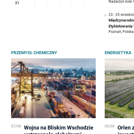
Nadarzyn koło 
31
23 - 25 wrześni
Międzynarodow
Etykietowani
Poznań, Polska
PRZEMYSŁ CHEMICZNY
ENERGETYKA
07/08
05/08
Wojna na Bliskim Wschodzie
Orlen 