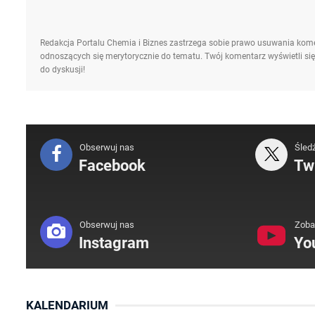
Redakcja Portalu Chemia i Biznes zastrzega sobie prawo usuwania kome
odnoszących się merytorycznie do tematu. Twój komentarz wyświetli się
do dyskusji!
Obserwuj nas
Śled
Facebook
Twi
Obserwuj nas
Zoba
Instagram
Yo
KALENDARIUM