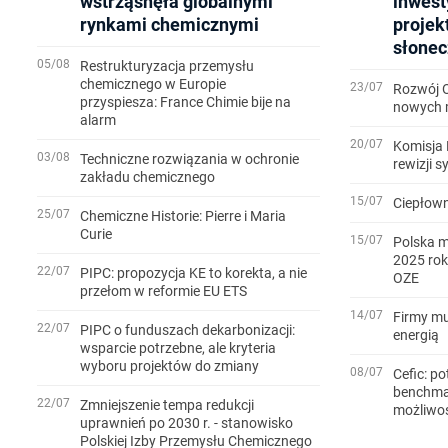
wstrząsnęła globalnymi
inwest
rynkami chemicznymi
projek
słonec
05/08
Restrukturyzacja przemysłu
chemicznego w Europie
23/07
Rozwój 
przyspiesza: France Chimie bije na
nowych m
alarm
20/07
Komisja 
03/08
Techniczne rozwiązania w ochronie
rewizji 
zakładu chemicznego
15/07
Ciepłown
25/07
Chemiczne Historie: Pierre i Maria
Curie
15/07
Polska m
2025 rok
22/07
PIPC: propozycja KE to korekta, a nie
OZE
przełom w reformie EU ETS
14/07
Firmy mu
22/07
PIPC o funduszach dekarbonizacji:
energią
wsparcie potrzebne, ale kryteria
wyboru projektów do zmiany
08/07
Cefic: po
benchmar
22/07
Zmniejszenie tempa redukcji
możliwo
uprawnień po 2030 r. - stanowisko
Polskiej Izby Przemysłu Chemicznego