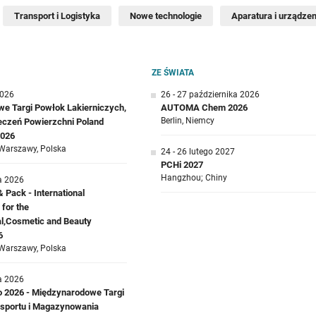
Transport i Logistyka
Nowe technologie
Aparatura i urządzen
ZE ŚWIATA
2026
26 - 27 października 2026
e Targi Powłok Lakierniczych,
AUTOMA Chem 2026
Berlin, Niemcy
ieczeń Powierzchni Poland
2026
Warszawy, Polska
24 - 26 lutego 2027
PCHi 2027
Hangzhou; Chiny
a 2026
Pack - International
 for the
l,Cosmetic and Beauty
6
Warszawy, Polska
a 2026
o 2026 - Międzynarodowe Targi
ansportu i Magazynowania