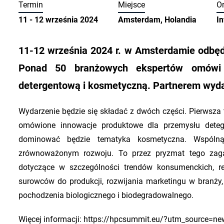
Termin
Miejsce
O
11 - 12 września 2024
Amsterdam, Holandia
I
11-12 września 2024 r. w Amsterdamie odbęd
Ponad 50 branżowych ekspertów omówi n
detergentową i kosmetyczną. Partnerem wydarz
Wydarzenie będzie się składać z dwóch części. Pierwsza
omówione innowacje produktowe dla przemysłu deteg
dominować będzie tematyka kosmetyczna. Wspólną
zrównoważonym rozwoju. To przez pryzmat tego zagad
dotyczące w szczególności trendów konsumenckich, re
surowców do produkcji, rozwijania marketingu w branży,
pochodzenia biologicznego i biodegradowalnego.
Więcej informacji:
https://hpcsummit.eu/?utm_source=n