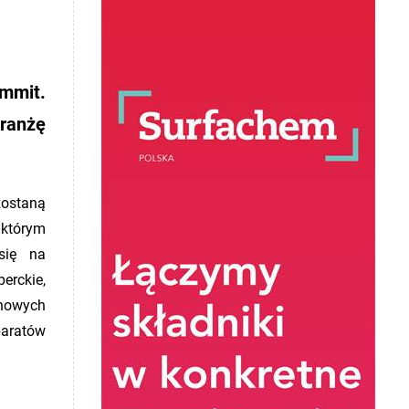
ummit.
ranżę
zostaną
którym
się na
erckie,
 nowych
paratów