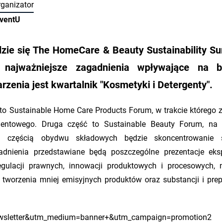
rganizator
nventU
zie się The HomeCare & Beauty Sustainability S
ajważniejsze zagadnienia wpływające na b
enia jest kwartalnik "Kosmetyki i Detergenty".
 to Sustainable Home Care Products Forum, w trakcie którego 
entowego. Druga część to Sustainable Beauty Forum, na 
 częścią obydwu składowych będzie skoncentrowanie 
nienia przedstawiane będą poszczególne prezentacje eksp
gulacji prawnych, innowacji produktowych i procesowych,
 tworzenia mniej emisyjnych produktów oraz substancji i pre
ewsletter&utm_medium=banner+&utm_campaign=promotion2