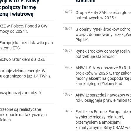
ycji w OZE. Nowy
Australii
t połączy farmę
16/07
Grupa Azoty ZAK: sześć zgłos
zną i wiatrową
patentowych w 2025 r.
OZE w Polsce. Ponad 9 GW
15/07
Globalny rynek środków ochron
ocy od 2024 r.
wciąż zdominowany przez „Wi
Piątkę”
Europejska przedstawiła plan
systemu ETS
15/07
Rynek środków ochrony roślin
potrzebuje stabilności
ictwo ratunkiem dla OZE
14/07
ANWIL S.A. w obszarze B+R: 1
arnuje zieloną energię. W
projektów w 2025 r., trzy zako
u ograniczono już 1,4 TWh z
mocny akcent na gospodarkę 
zamkniętego i Zielony Ład
szą inaczej zarządzać
13/07
ANWIL: sprzedaż nawozów w 
roku osiągnęła prawie milion t
trzebne są realistyczne
13/07
Fertilizers Europe: Europa nie 
ki oparte na faktycznych
wybierać między rolnikami,
ściach
przemysłem a ambicjami
klimatycznymi. Silny CBAM ws