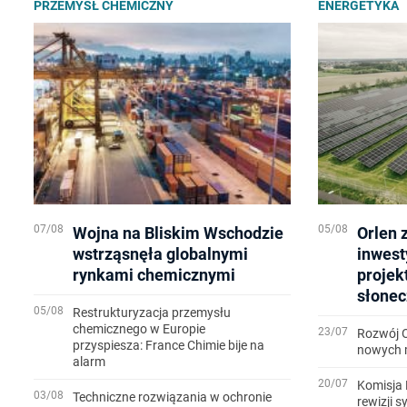
PRZEMYSŁ CHEMICZNY
ENERGETYKA
07/08
05/08
Wojna na Bliskim Wschodzie
Orlen 
wstrząsnęła globalnymi
inwest
rynkami chemicznymi
projek
słonec
05/08
Restrukturyzacja przemysłu
chemicznego w Europie
23/07
Rozwój 
przyspiesza: France Chimie bije na
nowych m
alarm
20/07
Komisja 
03/08
Techniczne rozwiązania w ochronie
rewizji 