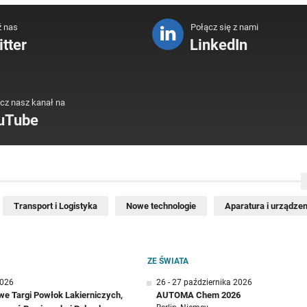
ź nas
Połącz się z nami
tter
LinkedIn
cz nasz kanał na
uTube
Transport i Logistyka
Nowe technologie
Aparatura i urządzen
ZE ŚWIATA
2026
26 - 27 października 2026
e Targi Powłok Lakierniczych,
AUTOMA Chem 2026