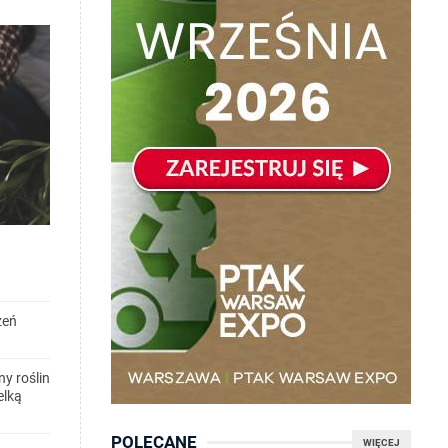
zeń
y roślin
elką
POLECANE
WIĘCEJ