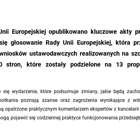
ii Europejskiej opublikowano kluczowe akty p
się głosowanie Rady Unii Europejskiej, która pr
etu wniosków ustawodawczych realizowanych na sz
 stron, które zostały podzielone na 13 propo
się wydarzenie, które podsumuje zmiany, jakie będą zach
spotkania poznają szanse oraz zagrożenia wynikające z wd
ą opatrzone praktycznym komentarzem ekspertów z kancelarii
gą pojawić się codziennej praktyce funkcjonowania przedsięb