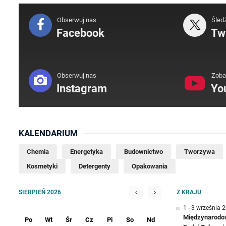
Obserwuj nas
Śled
Facebook
Twi
Obserwuj nas
Zoba
Instagram
Yo
KALENDARIUM
Chemia
Energetyka
Budownictwo
Tworzywa
Kosmetyki
Detergenty
Opakowania
SIERPIEŃ 2026
Z KRAJU
1 - 3 września 
Międzynarodow
Po
Wt
Śr
Cz
Pi
So
Nd