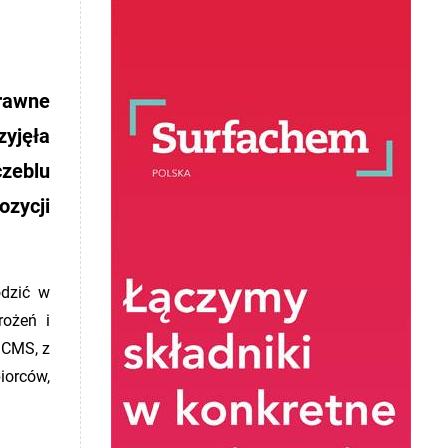
rawne
zyjęła
czeblu
zycji
odzić w
rożeń i
 CMS, z
iorców,