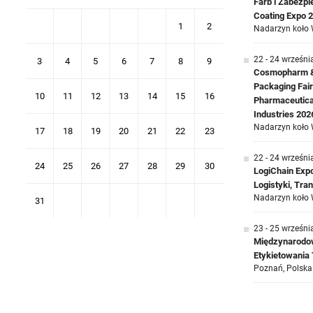
Farb i Zabezp
Coating Expo 
1
2
Nadarzyn koło 
22 - 24 wrześni
3
4
5
6
7
8
9
Cosmopharm & 
Packaging Fair
10
11
12
13
14
15
16
Pharmaceutica
Industries 202
Nadarzyn koło 
17
18
19
20
21
22
23
22 - 24 wrześni
24
25
26
27
28
29
30
LogiChain Exp
Logistyki, Tr
Nadarzyn koło 
31
23 - 25 wrześni
Międzynarodow
Etykietowani
Poznań, Polska