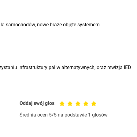
dla samochodów, nowe braże objęte systemem
staniu infrastruktury paliw alternatywnych, oraz rewizja IED
Oddaj swój głos
Średnia ocen
5
/5 na podstawie
1
głosów.