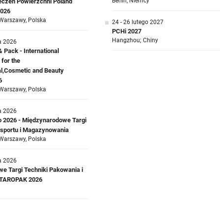
Berlin, Niemcy
ieczeń Powierzchni Poland
2026
Warszawy, Polska
24 - 26 lutego 2027
PCHi 2027
Hangzhou; Chiny
a 2026
Pack - International
 for the
l,Cosmetic and Beauty
6
Warszawy, Polska
a 2026
o 2026 - Międzynarodowe Targi
ansportu i Magazynowania
Warszawy, Polska
a 2026
e Targi Techniki Pakowania i
a TAROPAK 2026