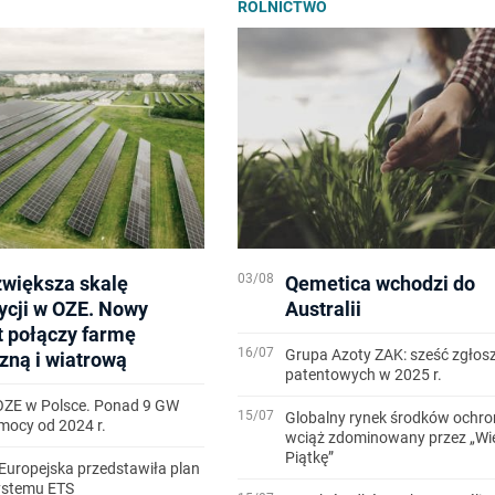
ROLNICTWO
03/08
zwiększa skalę
Qemetica wchodzi do
ycji w OZE. Nowy
Australii
t połączy farmę
16/07
Grupa Azoty ZAK: sześć zgłos
zną i wiatrową
patentowych w 2025 r.
OZE w Polsce. Ponad 9 GW
15/07
Globalny rynek środków ochron
ocy od 2024 r.
wciąż zdominowany przez „Wi
Piątkę”
Europejska przedstawiła plan
systemu ETS