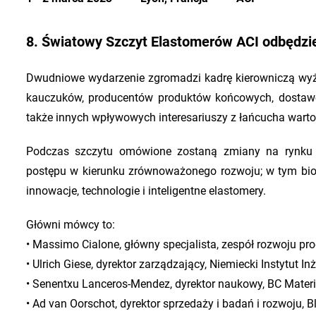
8. Światowy Szczyt Elastomerów ACI odbędzie 
Dwudniowe wydarzenie zgromadzi kadrę kierowniczą wyż
kauczuków, producentów produktów końcowych, dostawc
także innych wpływowych interesariuszy z łańcucha warto
Podczas szczytu omówione zostaną zmiany na rynku 
postępu w kierunku zrównoważonego rozwoju; w tym biom
innowacje, technologie i inteligentne elastomery.
Główni mówcy to:
• Massimo Cialone, główny specjalista, zespół rozwoju pr
• Ulrich Giese, dyrektor zarządzający, Niemiecki Instytut In
• Senentxu Lanceros-Mendez, dyrektor naukowy, BC Materi
• Ad van Oorschot, dyrektor sprzedaży i badań i rozwoju, 