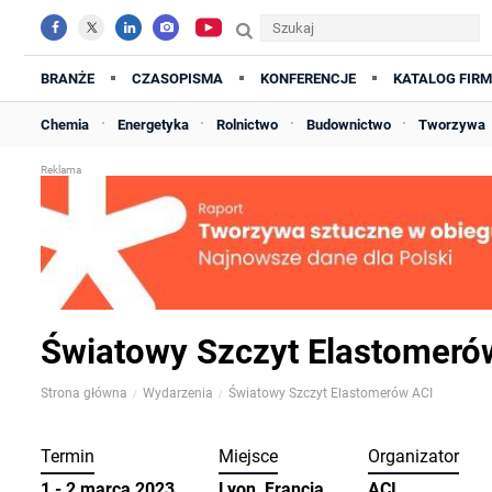
BRANŻE
CZASOPISMA
KONFERENCJE
KATALOG FIRM
Chemia
Energetyka
Rolnictwo
Budownictwo
Tworzywa
Światowy Szczyt Elastomeró
Strona główna
Wydarzenia
Światowy Szczyt Elastomerów ACI
Termin
Miejsce
Organizator
1 - 2 marca 2023
Lyon, Francja
ACI