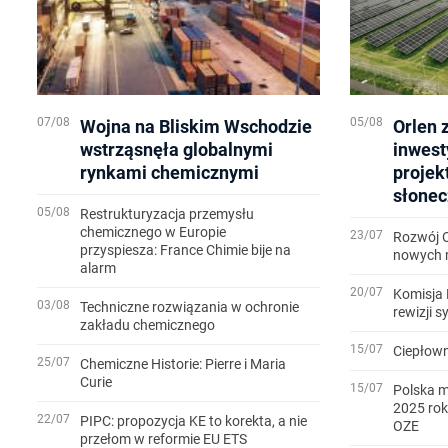
07/08
05/08
Wojna na Bliskim Wschodzie
Orlen 
wstrząsnęła globalnymi
inwest
rynkami chemicznymi
projek
słonec
05/08
Restrukturyzacja przemysłu
chemicznego w Europie
23/07
Rozwój 
przyspiesza: France Chimie bije na
nowych m
alarm
20/07
Komisja 
03/08
Techniczne rozwiązania w ochronie
rewizji 
zakładu chemicznego
15/07
Ciepłown
25/07
Chemiczne Historie: Pierre i Maria
Curie
15/07
Polska m
2025 rok
22/07
PIPC: propozycja KE to korekta, a nie
OZE
przełom w reformie EU ETS