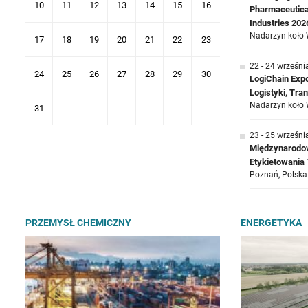
10
11
12
13
14
15
16
Pharmaceutica
Industries 202
Nadarzyn koło 
17
18
19
20
21
22
23
22 - 24 wrześni
24
25
26
27
28
29
30
LogiChain Exp
Logistyki, Tr
Nadarzyn koło 
31
23 - 25 wrześni
Międzynarodow
Etykietowani
Poznań, Polska
PRZEMYSŁ CHEMICZNY
ENERGETYKA