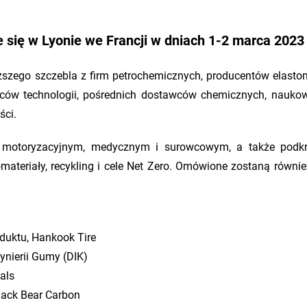
się w Lyonie we Francji w dniach 1-2 marca 2023
szego szczebla z firm petrochemicznych, producentów elasto
ów technologii, pośrednich dostawców chemicznych, nauko
ści.
motoryzacyjnym, medycznym i surowcowym, a także podkre
ateriały, recykling i cele Net Zero. Omówione zostaną równi
oduktu, Hankook Tire
żynierii Gumy (DIK)
als
Black Bear Carbon