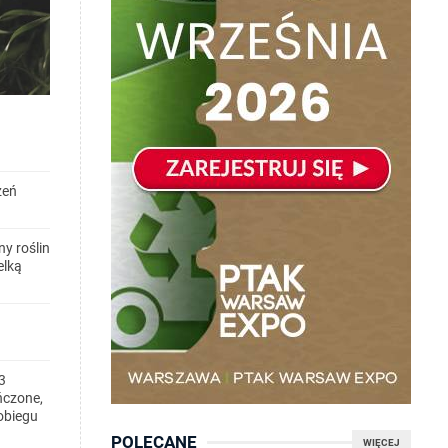
zeń
y roślin
elką
3
ńczone,
obiegu
POLECANE
WIĘCEJ