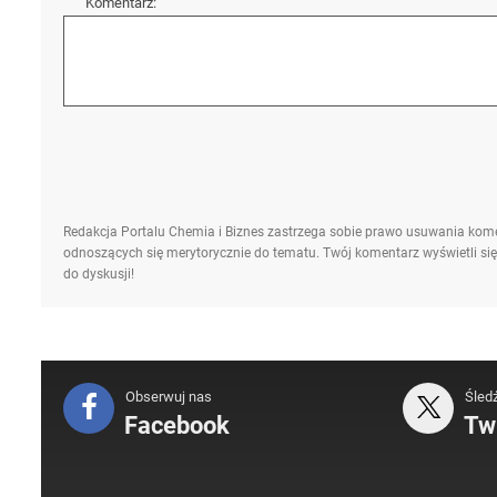
Komentarz:
Redakcja Portalu Chemia i Biznes zastrzega sobie prawo usuwania kome
odnoszących się merytorycznie do tematu. Twój komentarz wyświetli się
do dyskusji!
Obserwuj nas
Śled
Facebook
Twi