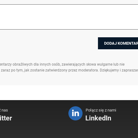
ntarzy obraźliwych dla innych osób, zawierających słowa wulgarne lub nie
 zaraz po tym, jak zostanie zatwierdzony przez moderatora. Dziękujemy i zaprasz
ź nas
Połącz się z nami
tter
LinkedIn