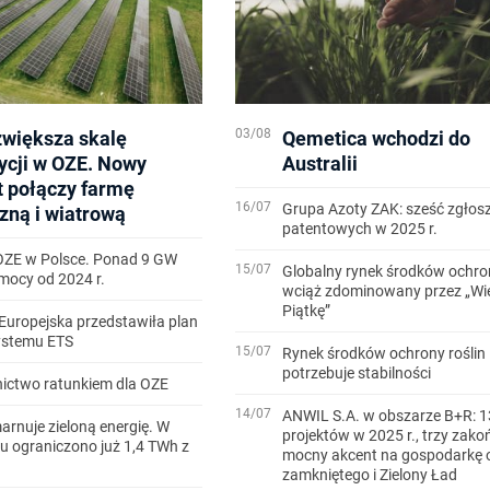
03/08
zwiększa skalę
Qemetica wchodzi do
ycji w OZE. Nowy
Australii
t połączy farmę
16/07
Grupa Azoty ZAK: sześć zgłos
zną i wiatrową
patentowych w 2025 r.
OZE w Polsce. Ponad 9 GW
15/07
Globalny rynek środków ochron
ocy od 2024 r.
wciąż zdominowany przez „Wi
Piątkę”
Europejska przedstawiła plan
systemu ETS
15/07
Rynek środków ochrony roślin
potrzebuje stabilności
ictwo ratunkiem dla OZE
14/07
ANWIL S.A. w obszarze B+R: 1
arnuje zieloną energię. W
projektów w 2025 r., trzy zako
u ograniczono już 1,4 TWh z
mocny akcent na gospodarkę 
zamkniętego i Zielony Ład