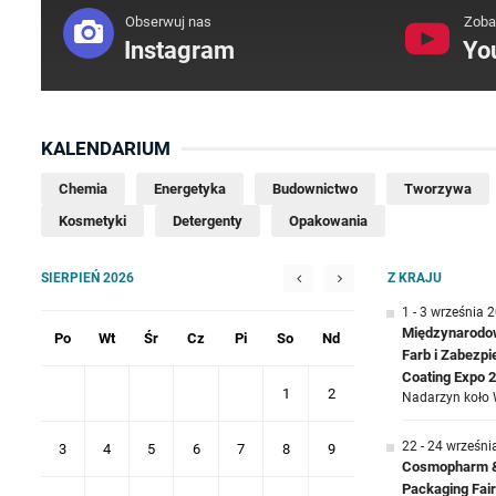
Obserwuj nas
Zoba
Instagram
Yo
KALENDARIUM
Chemia
Energetyka
Budownictwo
Tworzywa
Kosmetyki
Detergenty
Opakowania
SIERPIEŃ 2026
Z KRAJU
1 - 3 września 
Międzynarodow
Po
Wt
Śr
Cz
Pi
So
Nd
Farb i Zabezp
Coating Expo 
1
2
Nadarzyn koło 
22 - 24 wrześni
3
4
5
6
7
8
9
Cosmopharm & 
Packaging Fair