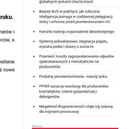
globalnymi rynkami chemicznymi
Beauty-tech w praktyce: jak sztuczna
 roku.
inteligencja pomaga w codziennej pielęgnacji
skóry i ochronie przed promieniowaniem UV
merów i
Kierunki rozwoju wyposażenia laboratoryjnego
wców, a
Systemy poliuretanowe: stagnacja popytu,
wysoka podaż i obawy o surowce
Przenieść koszty zagospodarowania odpadów
ślenie
opakowaniowych z mieszkańców na
producentów
eż nowe
Produkty promieniochronne - rozwój rynku
PPWR oznacza rewolucję dla producentów
kosmetyków, chemii gospodarczej i
detergentów.
Megatrend długowieczności staje się szansą
dla inżynierii procesowej