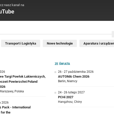
cz nasz kanał na
uTube
Transport i Logistyka
Nowe technologie
Aparatura i urządzen
ZE ŚWIATA
2026
26 - 27 października 2026
e Targi Powłok Lakierniczych,
AUTOMA Chem 2026
Berlin, Niemcy
ieczeń Powierzchni Poland
2026
Warszawy, Polska
24 - 26 lutego 2027
PCHi 2027
Hangzhou; Chiny
a 2026
Pack - International
 for the