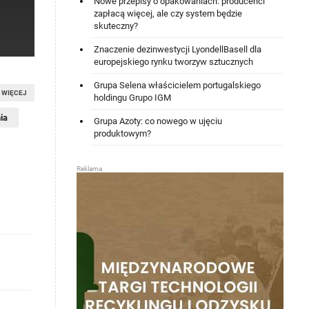
Nowe przepisy o opakowaniach: producenci
zapłacą więcej, ale czy system będzie
skuteczny?
Znaczenie dezinwestycji LyondellBasell dla
europejskiego rynku tworzyw sztucznych
Grupa Selena właścicielem portugalskiego
WIĘCEJ
holdingu Grupo IGM
ia
Grupa Azoty: co nowego w ujęciu
produktowym?