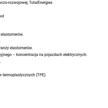
awczo-rozwojowej, TotalEnergies
sol
w elastomerów.
.
ranży elastomerów.
jnego – koncentracja na pojazdach elektrycznych.
.
w termoplastycznych (TPE).