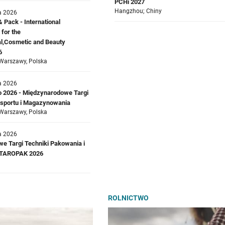
PCHi 2027
Hangzhou; Chiny
a 2026
Pack - International
 for the
l,Cosmetic and Beauty
6
Warszawy, Polska
a 2026
o 2026 - Międzynarodowe Targi
ansportu i Magazynowania
Warszawy, Polska
a 2026
e Targi Techniki Pakowania i
a TAROPAK 2026
ROLNICTWO