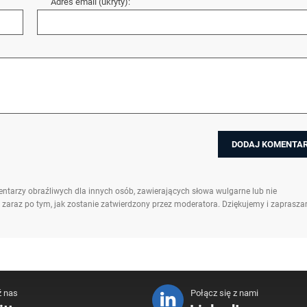
Adres email (ukryty):
ntarzy obraźliwych dla innych osób, zawierających słowa wulgarne lub nie
 zaraz po tym, jak zostanie zatwierdzony przez moderatora. Dziękujemy i zaprasz
ź nas
Połącz się z nami