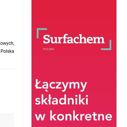
żowych,
 Polska