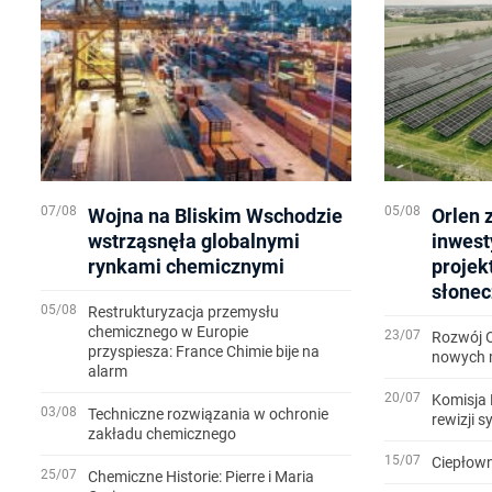
07/08
05/08
Wojna na Bliskim Wschodzie
Orlen 
wstrząsnęła globalnymi
inwest
rynkami chemicznymi
projek
słonec
05/08
Restrukturyzacja przemysłu
chemicznego w Europie
23/07
Rozwój 
przyspiesza: France Chimie bije na
nowych m
alarm
20/07
Komisja 
03/08
Techniczne rozwiązania w ochronie
rewizji 
zakładu chemicznego
15/07
Ciepłown
25/07
Chemiczne Historie: Pierre i Maria