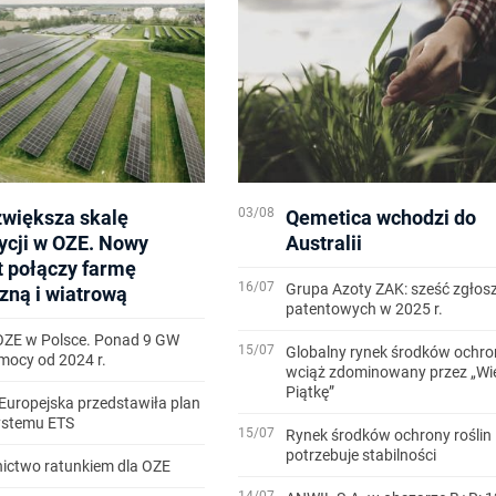
03/08
zwiększa skalę
Qemetica wchodzi do
ycji w OZE. Nowy
Australii
t połączy farmę
16/07
Grupa Azoty ZAK: sześć zgłos
zną i wiatrową
patentowych w 2025 r.
OZE w Polsce. Ponad 9 GW
15/07
Globalny rynek środków ochron
ocy od 2024 r.
wciąż zdominowany przez „Wi
Piątkę”
Europejska przedstawiła plan
systemu ETS
15/07
Rynek środków ochrony roślin
potrzebuje stabilności
ictwo ratunkiem dla OZE
14/07