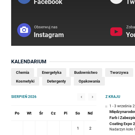
Facebook
Twi
Obserwuj nas
Zoba
Instagram
Yo
KALENDARIUM
Chemia
Energetyka
Budownictwo
Tworzywa
Kosmetyki
Detergenty
Opakowania
SIERPIEŃ 2026
Z KRAJU
1 - 3 września 
Międzynarodow
Po
Wt
Śr
Cz
Pi
So
Nd
Farb i Zabezp
Coating Expo 
1
2
Nadarzyn koło 