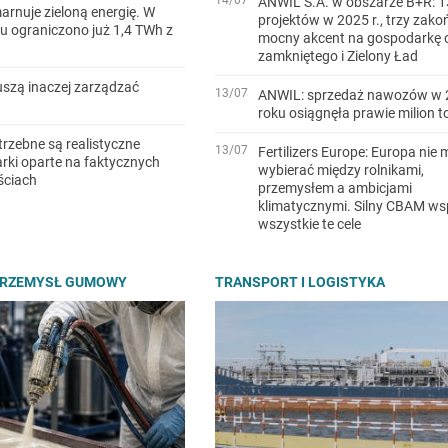
ANWIL S.A. w obszarze B+R: 1
arnuje zieloną energię. W
projektów w 2025 r., trzy zako
u ograniczono już 1,4 TWh z
mocny akcent na gospodarkę 
zamkniętego i Zielony Ład
szą inaczej zarządzać
13/07
ANWIL: sprzedaż nawozów w 
roku osiągnęła prawie milion t
trzebne są realistyczne
13/07
Fertilizers Europe: Europa nie 
ki oparte na faktycznych
wybierać między rolnikami,
ściach
przemysłem a ambicjami
klimatycznymi. Silny CBAM ws
wszystkie te cele
PRZEMYSŁ GUMOWY
TRANSPORT I LOGISTYKA