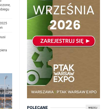
3
ńczone,
obiegu
2025
on
musi
piera
POLECANE
WIĘCEJ