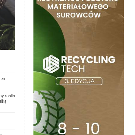
zeń
y roślin
elką