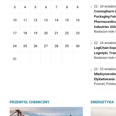
22 - 24 wrześni
3
4
5
6
7
8
9
Cosmopharm & 
Packaging Fair
10
11
12
13
14
15
16
Pharmaceutica
Industries 202
Nadarzyn koło 
17
18
19
20
21
22
23
22 - 24 wrześni
24
25
26
27
28
29
30
LogiChain Exp
Logistyki, Tr
Nadarzyn koło 
31
23 - 25 wrześni
Międzynarodow
Etykietowani
Poznań, Polska
PRZEMYSŁ CHEMICZNY
ENERGETYKA