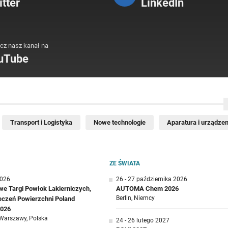
tter
LinkedIn
cz nasz kanał na
uTube
Transport i Logistyka
Nowe technologie
Aparatura i urządzen
ZE ŚWIATA
2026
26 - 27 października 2026
e Targi Powłok Lakierniczych,
AUTOMA Chem 2026
Berlin, Niemcy
ieczeń Powierzchni Poland
2026
Warszawy, Polska
24 - 26 lutego 2027