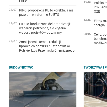
Curie
15/07
Polska m
2025 rok
22/07
PIPC: propozycja KE to korekta, a nie
OZE
przełom w reformie EU ETS
14/07
Firmy mu
22/07
PIPC o funduszach dekarbonizacji:
energią
wsparcie potrzebne, ale kryteria
wyboru projektów do zmiany
08/07
Cefic: po
benchmar
22/07
Zmniejszenie tempa redukcji
możliwo
uprawnień po 2030 r. - stanowisko
Polskiej Izby Przemysłu Chemicznego
BUDOWNICTWO
TWORZYWA I 