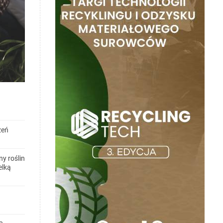
zeń
y roślin
elką