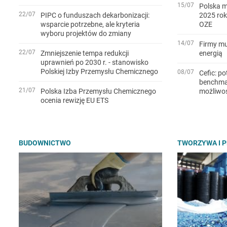
15/07
Polska m
22/07
PIPC o funduszach dekarbonizacji:
2025 rok
wsparcie potrzebne, ale kryteria
OZE
wyboru projektów do zmiany
14/07
Firmy mu
22/07
Zmniejszenie tempa redukcji
energią
uprawnień po 2030 r. - stanowisko
Polskiej Izby Przemysłu Chemicznego
08/07
Cefic: po
benchmar
21/07
Polska Izba Przemysłu Chemicznego
możliwo
ocenia rewizję EU ETS
BUDOWNICTWO
TWORZYWA I 