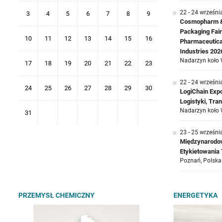
22 - 24 wrześni
3
4
5
6
7
8
9
Cosmopharm & 
Packaging Fair
10
11
12
13
14
15
16
Pharmaceutica
Industries 202
Nadarzyn koło 
17
18
19
20
21
22
23
22 - 24 wrześni
24
25
26
27
28
29
30
LogiChain Exp
Logistyki, Tr
Nadarzyn koło 
31
23 - 25 wrześni
Międzynarodow
Etykietowani
Poznań, Polska
PRZEMYSŁ CHEMICZNY
ENERGETYKA