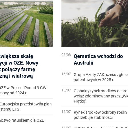
03/08
zwiększa skalę
Qemetica wchodzi do
ycji w OZE. Nowy
Australii
t połączy farmę
16/07
Grupa Azoty ZAK: sześć zgłos
zną i wiatrową
patentowych w 2025 r.
OZE w Polsce. Ponad 9 GW
15/07
Globalny rynek środków ochron
ocy od 2024 r.
wciąż zdominowany przez „Wi
Piątkę”
Europejska przedstawiła plan
systemu ETS
15/07
Rynek środków ochrony roślin
potrzebuje stabilności
ictwo ratunkiem dla OZE
14/07