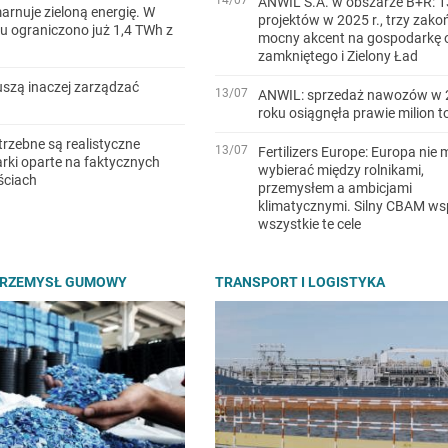
ANWIL S.A. w obszarze B+R: 1
arnuje zieloną energię. W
projektów w 2025 r., trzy zako
u ograniczono już 1,4 TWh z
mocny akcent na gospodarkę 
zamkniętego i Zielony Ład
szą inaczej zarządzać
13/07
ANWIL: sprzedaż nawozów w 
roku osiągnęła prawie milion t
trzebne są realistyczne
13/07
Fertilizers Europe: Europa nie 
ki oparte na faktycznych
wybierać między rolnikami,
ściach
przemysłem a ambicjami
klimatycznymi. Silny CBAM ws
wszystkie te cele
PRZEMYSŁ GUMOWY
TRANSPORT I LOGISTYKA