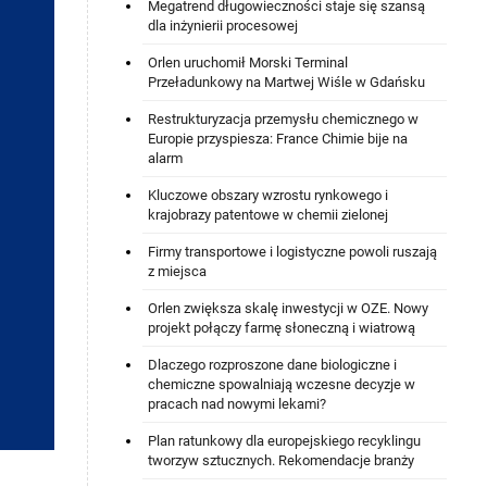
Megatrend długowieczności staje się szansą
dla inżynierii procesowej
Orlen uruchomił Morski Terminal
Przeładunkowy na Martwej Wiśle w Gdańsku
Restrukturyzacja przemysłu chemicznego w
Europie przyspiesza: France Chimie bije na
alarm
Kluczowe obszary wzrostu rynkowego i
krajobrazy patentowe w chemii zielonej
Firmy transportowe i logistyczne powoli ruszają
z miejsca
Orlen zwiększa skalę inwestycji w OZE. Nowy
projekt połączy farmę słoneczną i wiatrową
Dlaczego rozproszone dane biologiczne i
chemiczne spowalniają wczesne decyzje w
pracach nad nowymi lekami?
Plan ratunkowy dla europejskiego recyklingu
tworzyw sztucznych. Rekomendacje branży