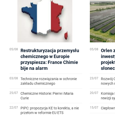
05/08
05/08
Restrukturyzacja przemysłu
Orlen 
chemicznego w Europie
inwest
przyspiesza: France Chimie
projek
bije na alarm
słonec
03/08
23/07
Techniczne rozwiązania w ochronie
Rozwój 
zakładu chemicznego
nowych m
25/07
20/07
Chemiczne Historie: Pierre i Maria
Komisja 
Curie
rewizji 
22/07
15/07
PIPC: propozycja KE to korekta, a nie
Ciepłown
przełom w reformie EU ETS