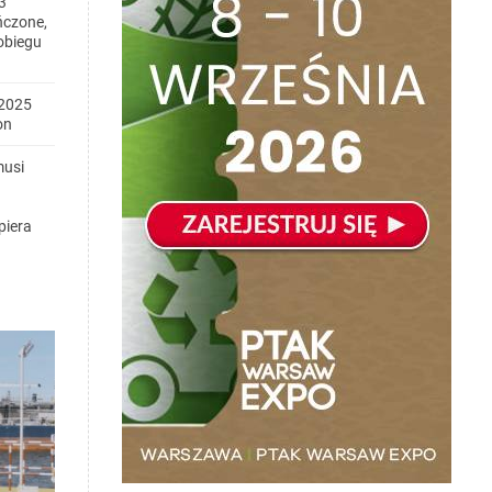
3
ńczone,
obiegu
2025
on
musi
piera