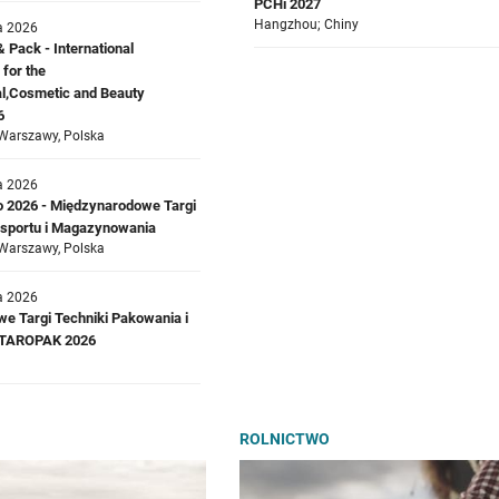
PCHi 2027
Hangzhou; Chiny
a 2026
Pack - International
 for the
l,Cosmetic and Beauty
6
Warszawy, Polska
a 2026
o 2026 - Międzynarodowe Targi
ansportu i Magazynowania
Warszawy, Polska
a 2026
e Targi Techniki Pakowania i
a TAROPAK 2026
ROLNICTWO