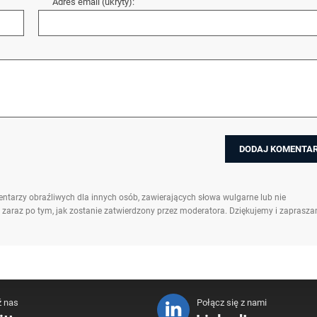
Adres email (ukryty):
ntarzy obraźliwych dla innych osób, zawierających słowa wulgarne lub nie
 zaraz po tym, jak zostanie zatwierdzony przez moderatora. Dziękujemy i zaprasz
ź nas
Połącz się z nami