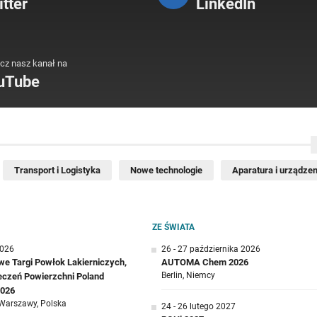
tter
LinkedIn
cz nasz kanał na
uTube
Transport i Logistyka
Nowe technologie
Aparatura i urządzen
ZE ŚWIATA
2026
26 - 27 października 2026
e Targi Powłok Lakierniczych,
AUTOMA Chem 2026
Berlin, Niemcy
ieczeń Powierzchni Poland
2026
Warszawy, Polska
24 - 26 lutego 2027