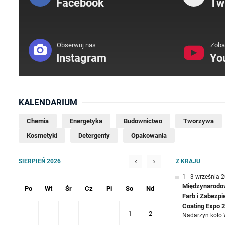
Facebook
Twi
Obserwuj nas
Zoba
Instagram
Yo
KALENDARIUM
Chemia
Energetyka
Budownictwo
Tworzywa
Kosmetyki
Detergenty
Opakowania
SIERPIEŃ 2026
Z KRAJU
1 - 3 września 
Międzynarodow
Po
Wt
Śr
Cz
Pi
So
Nd
Farb i Zabezp
Coating Expo 
1
2
Nadarzyn koło 