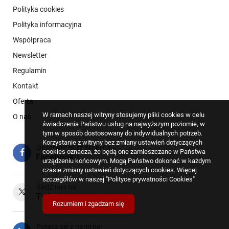
Polityka cookies
Polityka informacyjna
Współpraca
Newsletter
Regulamin
Kontakt
Oferta
W ramach naszej witryny stosujemy pliki cookies w celu
O nas
świadczenia Państwu usług na najwyższym poziomie, w
tym w sposób dostosowany do indywidualnych potrzeb.
Korzystanie z witryny bez zmiany ustawień dotyczących
Obserwuj nasz profil na
cookies oznacza, że będą one zamieszczane w Państwa
Facebooku
urządzeniu końcowym. Mogą Państwo dokonać w każdym
czasie zmiany ustawień dotyczących cookies. Więcej
szczegółów w naszej
"Polityce prywatności Cookies"
Śledź nas na
Twitterze
Rozumiem i zgadzam się
Połącz się z nami na