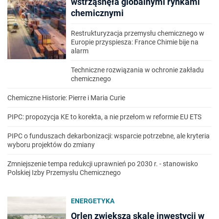
wstrząsnęła globalnymi rynkami
chemicznymi
Restrukturyzacja przemysłu chemicznego w
Europie przyspiesza: France Chimie bije na
alarm
Techniczne rozwiązania w ochronie zakładu
chemicznego
Chemiczne Historie: Pierre i Maria Curie
PIPC: propozycja KE to korekta, a nie przełom w reformie EU ETS
PIPC o funduszach dekarbonizacji: wsparcie potrzebne, ale kryteria
wyboru projektów do zmiany
Zmniejszenie tempa redukcji uprawnień po 2030 r. - stanowisko
Polskiej Izby Przemysłu Chemicznego
ENERGETYKA
Orlen zwiększa skalę inwestycji w