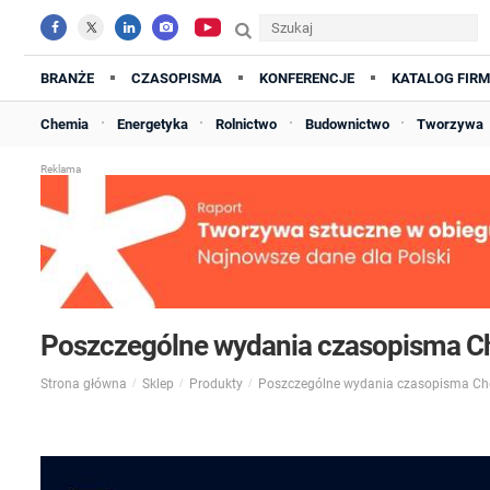
BRANŻE
CZASOPISMA
KONFERENCJE
KATALOG FIRM
Chemia
Energetyka
Rolnictwo
Budownictwo
Tworzywa
Poszczególne wydania czasopisma Che
Strona główna
Sklep
Produkty
Poszczególne wydania czasopisma Che