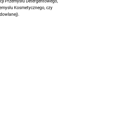
cji Przemysłu Detergentowego,
zemysłu Kosmetycznego, czy
dowlanej).