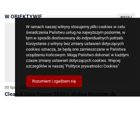
W OBIEKTYWIE
WIĘCEJ
W ramach naszej witryny stosujemy pliki cookies w celu
świadczenia Państwu usług na najwyższym poziomie, w
tym w sposób dostosowany do indywidualnych potrzeb.
Korzystanie z witryny bez zmiany ustawień dotyczących
cookies oznacza, że będą one zamieszczane w Państwa
urządzeniu końcowym. Mogą Państwo dokonać w każdym
czasie zmiany ustawień dotyczących cookies. Więcej
szczegółów w naszej
"Polityce prywatności Cookies"
Rozumiem i zgadzam się
05 lipca 2026
Clean & Care Forum 2026+: dialog kluczem do
konkurencyjności