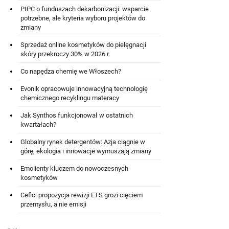
PIPC o funduszach dekarbonizacji: wsparcie
potrzebne, ale kryteria wyboru projektów do
zmiany
Sprzedaż online kosmetyków do pielęgnacji
skóry przekroczy 30% w 2026 r.
Co napędza chemię we Włoszech?
Evonik opracowuje innowacyjną technologię
chemicznego recyklingu materacy
Jak Synthos funkcjonował w ostatnich
kwartałach?
Globalny rynek detergentów: Azja ciągnie w
górę, ekologia i innowacje wymuszają zmiany
Emolienty kluczem do nowoczesnych
kosmetyków
Cefic: propozycja rewizji ETS grozi cięciem
przemysłu, a nie emisji