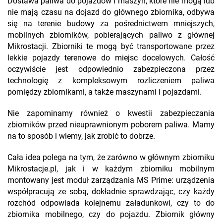
Dostawa paliwa do pojazdów i maszyn, które nie mogą lub
nie mają czasu na dojazd do głównego zbiornika, odbywa
się na terenie budowy za pośrednictwem mniejszych,
mobilnych zbiorników, pobierających paliwo z głównej
Mikrostacji. Zbiorniki te mogą być transportowane przez
lekkie pojazdy terenowe do miejsc docelowych. Całość
oczywiście jest odpowiednio zabezpieczona przez
technologię z kompleksowym rozliczeniem paliwa
pomiędzy zbiornikami, a także maszynami i pojazdami.
Nie zapominamy również o kwestii zabezpieczania
zbiorników przed nieuprawnionym poborem paliwa. Mamy
na to sposób i wiemy, jak zrobić to dobrze.
Cała idea polega na tym, że zarówno w głównym zbiorniku
Mikrostacje.pl, jak i w każdym zbiorniku mobilnym
montowany jest moduł zarządzania MS Prime: urządzenia
współpracują ze sobą, dokładnie sprawdzając, czy każdy
rozchód odpowiada kolejnemu załadunkowi, czy to do
zbiornika mobilnego, czy do pojazdu. Zbiornik główny