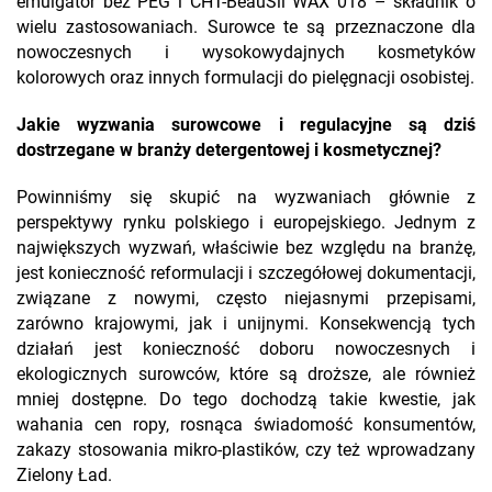
emulgator bez PEG i CHT-BeauSil WAX 018 – składnik o
wielu zastosowaniach. Surowce te są przeznaczone dla
nowoczesnych i wysokowydajnych kosmetyków
kolorowych oraz innych formulacji do pielęgnacji osobistej.
Jakie wyzwania surowcowe i regulacyjne są dziś
dostrzegane w branży detergentowej i kosmetycznej?
Powinniśmy się skupić na wyzwaniach głównie z
perspektywy rynku polskiego i europejskiego. Jednym z
największych wyzwań, właściwie bez względu na branżę,
jest konieczność reformulacji i szczegółowej dokumentacji,
związane z nowymi, często niejasnymi przepisami,
zarówno krajowymi, jak i unijnymi. Konsekwencją tych
działań jest konieczność doboru nowoczesnych i
ekologicznych surowców, które są droższe, ale również
mniej dostępne. Do tego dochodzą takie kwestie, jak
wahania cen ropy, rosnąca świadomość konsumentów,
zakazy stosowania mikro-plastików, czy też wprowadzany
Zielony Ład.