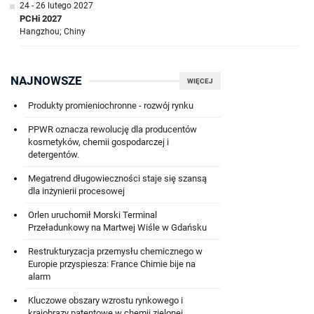
24 - 26 lutego 2027
PCHi 2027
Hangzhou; Chiny
NAJNOWSZE
WIĘCEJ
Produkty promieniochronne - rozwój rynku
PPWR oznacza rewolucję dla producentów
kosmetyków, chemii gospodarczej i
detergentów.
Megatrend długowieczności staje się szansą
dla inżynierii procesowej
Orlen uruchomił Morski Terminal
Przeładunkowy na Martwej Wiśle w Gdańsku
Restrukturyzacja przemysłu chemicznego w
Europie przyspiesza: France Chimie bije na
alarm
Kluczowe obszary wzrostu rynkowego i
krajobrazy patentowe w chemii zielonej