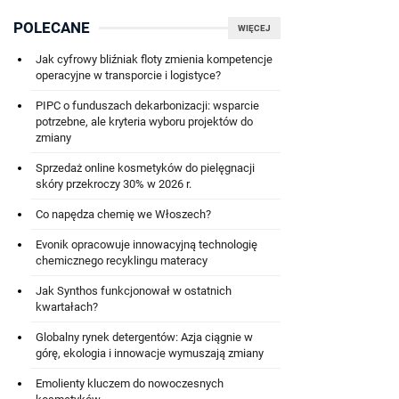
POLECANE
WIĘCEJ
Jak cyfrowy bliźniak floty zmienia kompetencje
operacyjne w transporcie i logistyce?
PIPC o funduszach dekarbonizacji: wsparcie
potrzebne, ale kryteria wyboru projektów do
zmiany
Sprzedaż online kosmetyków do pielęgnacji
skóry przekroczy 30% w 2026 r.
Co napędza chemię we Włoszech?
Evonik opracowuje innowacyjną technologię
chemicznego recyklingu materacy
Jak Synthos funkcjonował w ostatnich
kwartałach?
Globalny rynek detergentów: Azja ciągnie w
górę, ekologia i innowacje wymuszają zmiany
Emolienty kluczem do nowoczesnych