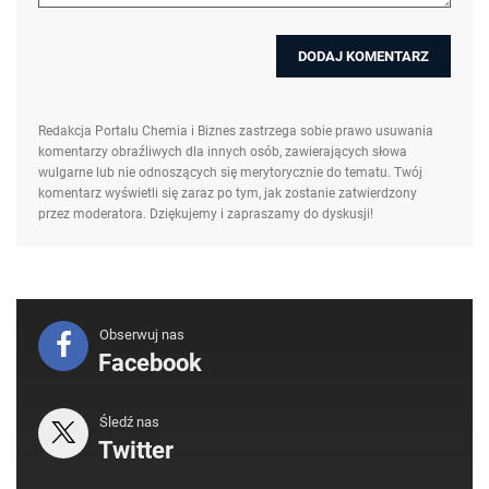
Redakcja Portalu Chemia i Biznes zastrzega sobie prawo usuwania
komentarzy obraźliwych dla innych osób, zawierających słowa
wulgarne lub nie odnoszących się merytorycznie do tematu. Twój
komentarz wyświetli się zaraz po tym, jak zostanie zatwierdzony
przez moderatora. Dziękujemy i zapraszamy do dyskusji!
Obserwuj nas
Facebook
Śledź nas
Twitter