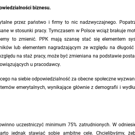
owiedzialności biznesu.
ytalne przez państwo i firmy to nic nadzwyczajnego. Popat
isane w stosunki pracy. Tymczasem w Polsce wciąż brakuje mot
hcemy to zmienić. PPK mają szansę stać się elementem s
ników lub elementem nagradzającym ze względu na długość
 względu na staż pracy, może być zmieniana na podstawie post
bowiązujących u pracodawcy.
ącego na siebie odpowiedzialność za obecne społeczne wyzwani
temów emerytalnych, wynikające głównie z demografii i wydłu
powinno uczestniczyć minimum 75% zatrudnionych. W odniesi
to jednak stawiać sobie ambitne cele. Chcielibyśmy, że