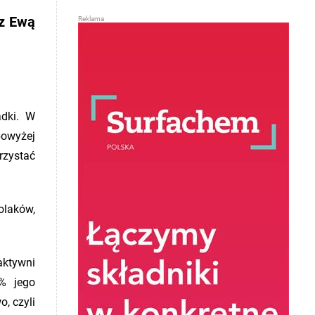
 z Ewą
dki. W
 powyżej
rzystać
olaków,
aktywni
% jego
, czyli