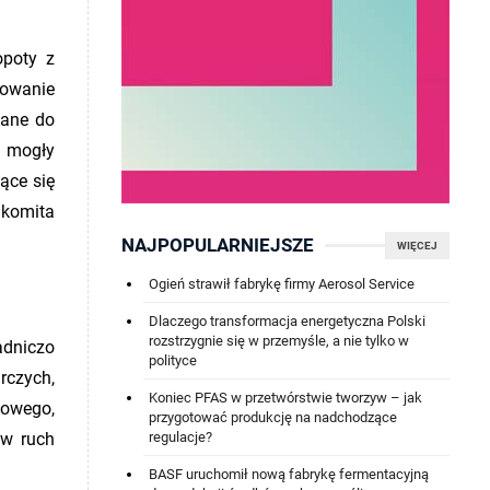
opoty z
towanie
zane do
ą mogły
ące się
akomita
NAJPOPULARNIEJSZE
WIĘCEJ
Ogień strawił fabrykę firmy Aerosol Service
Dlaczego transformacja energetyczna Polski
rozstrzygnie się w przemyśle, a nie tylko w
adniczo
polityce
rczych,
Koniec PFAS w przetwórstwie tworzyw – jak
łowego,
przygotować produkcję na nadchodzące
regulacje?
 w ruch
BASF uruchomił nową fabrykę fermentacyjną