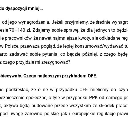
 do dyspozycji mniej…
od jego wynagrodzenia. Jeżeli przyjmiemy, że średnie wynagr
esie 70–140 zł. Zdajemy sobie sprawę, że dla jednych to będzi
e pracowników, że nawet najmniejsze kwoty, ale odkładane regu
 w Polsce, przeważa pogląd, że lepiej konsumować/wydawać tu 
warto zadawać sobie pytania, co będzie później, z czego będę
a z czego przyjdzie mi zrezygnować?
 obiecywały. Czego najlepszym przykładem OFE.
ziś podkreślać, że o ile w przypadku OFE mieliśmy do czyn
bezpieczenie społeczne, o tyle w przypadku PPK od samego p
c, aktywa będą budowane przede wszystkim ze składek praco
pod uwagę zarówno polskie, jak i europejskie regulacje praw