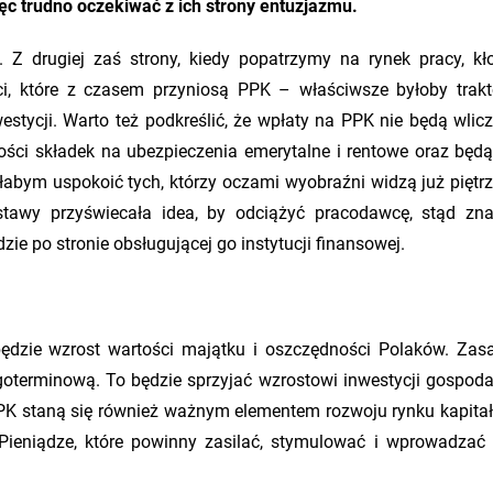
c trudno oczekiwać z ich strony entuzjazmu.
Z drugiej zaś strony, kiedy popatrzymy na rynek pracy, kł
i, które z czasem przyniosą PPK – właściwsze byłoby trak
stycji. Warto też podkreślić, że wpłaty na PPK nie będą wlic
ści składek na ubezpieczenia emerytalne i rentowe oraz będ
abym uspokoić tych, którzy oczami wyobraźni widzą już piętrz
tawy przyświecała idea, by odciążyć pracodawcę, stąd zn
 po stronie obsługującej go instytucji finansowej.
zie wzrost wartości majątku i oszczędności Polaków. Zas
ugoterminową. To będzie sprzyjać wzrostowi inwestycji gospoda
PPK staną się również ważnym elementem rozwoju rynku kapita
 Pieniądze, które powinny zasilać, stymulować i wprowadzać