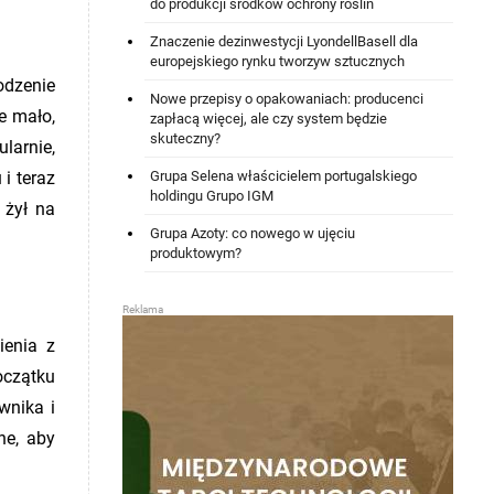
do produkcji środków ochrony roślin
Znaczenie dezinwestycji LyondellBasell dla
europejskiego rynku tworzyw sztucznych
odzenie
Nowe przepisy o opakowaniach: producenci
e mało,
zapłacą więcej, ale czy system będzie
skuteczny?
larnie,
Grupa Selena właścicielem portugalskiego
i teraz
holdingu Grupo IGM
 żył na
Grupa Azoty: co nowego w ujęciu
produktowym?
ienia z
oczątku
wnika i
ne, aby