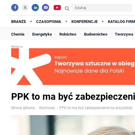
BRANŻE
CZASOPISMA
KONFERENCJE
KATALOG FIRM
Chemia
Energetyka
Rolnictwo
Budownictwo
Tworzywa
PPK to ma być zabezpieczeni
Strona główna
Rozmowy
PPK to ma być zabezpieczenie na przyszłość