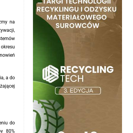
rzmy na
ywacji,
ystemów
 okresu
anowień
a, a do
żającej
eniu do
by 80%