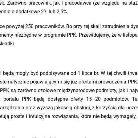
tek. Zarówno pracownik, jak i pracodawca (ze względu na staż
dnio o dodatkowe 2% lub 2,5%.
ące powyżej 250 pracowników. Bo przy tej skali zatrudnienia dy
menty niezbędne w programie PPK. Przewidujemy, że w listopad
kładki.
 będą mogły być podpisywane od 1 lipca br. W tej chwili trwa
stematycznie pojawiającymi się już ofertami prowadzenia PPK
 PPK są zarówno czołowe międzynarodowe podmioty, jak i naj
 na portalu PPK będą dostępne oferty 15–20 podmiotów. T
rządzania oraz wyższą jakością obsługi, z korzyścią dla ucze
tują proste i intuicyjne rozwiązania, które nie będą wymagały,