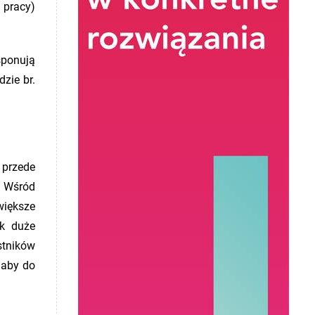
 pracy)
sponują
zie br.
 przede
. Wśród
większe
ak duże
stników
 aby do