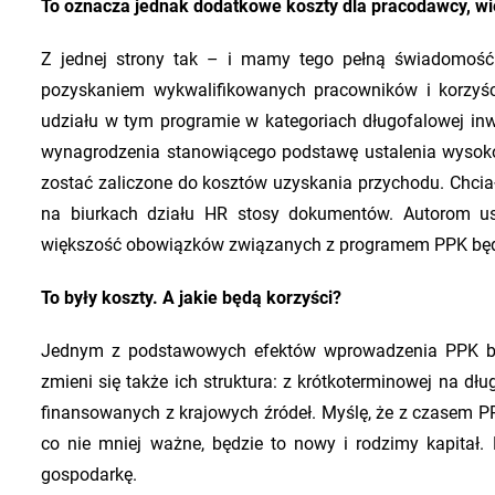
To oznacza jednak dodatkowe koszty dla pracodawcy, wię
Z jednej strony tak – i mamy tego pełną świadomość. 
pozyskaniem wykwalifikowanych pracowników i korzyśc
udziału w tym programie w kategoriach długofalowej inwe
wynagrodzenia stanowiącego podstawę ustalenia wysoko
zostać zaliczone do kosztów uzyskania przychodu. Chciał
na biurkach działu HR stosy dokumentów. Autorom us
większość obowiązków związanych z programem PPK będzie
To były koszty. A jakie będą korzyści?
Jednym z podstawowych efektów wprowadzenia PPK będ
zmieni się także ich struktura: z krótkoterminowej na dł
finansowanych z krajowych źródeł. Myślę, że z czasem 
co nie mniej ważne, będzie to nowy i rodzimy kapitał.
gospodarkę.