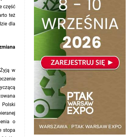
e część
rto też
zie dla
zmiana
 Żyją w
eczenie
yczącą
ozowana
 Polski
ieranej
lenia o
e stopa