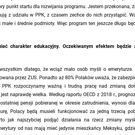
ry punkt startu dla rozwijania programu. Jestem przekonana, ż
nują z udziału w PPK, z czasem zechce do nich przystąpić. Wa
małe i średnie podmioty. Więc program ten jeszcze długo będ
ieć charakter edukacyjny. Oczekiwanym efektem będzie 
 wszystkim dlatego, że wciąż mało osób myśli o emeryturze.
towana przez ZUS. Ponadto aż 80% Polaków uważa, że zabezpi
m PPK rozpoczynamy ważną i trudną pracę nad zmianą dot
 jest naprawdę wielka. Według raportu OECD z 2018 r., progn
ostatniej pensji pobieranej w okresie zatrudnienia, wynosi dla
urę, Polacy będą musieli funkcjonować za jedną trzecią pob
o jak najszybciej podjąć działania na rzecz zmiany myś
merytury od nas mają mieć jedynie mieszkańcy Meksyku, gdzi