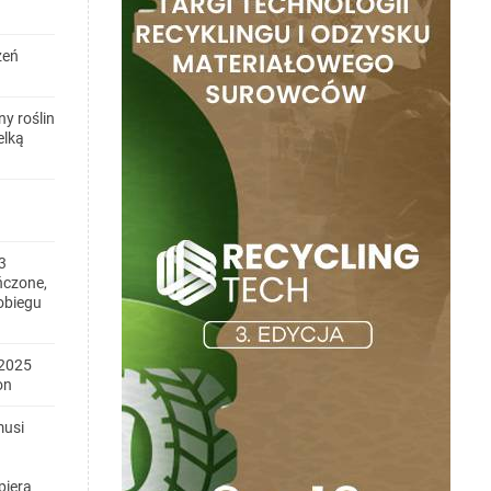
zeń
y roślin
elką
3
ńczone,
obiegu
2025
on
musi
piera