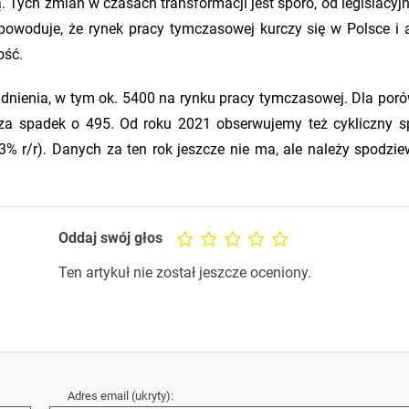
Tych zmian w czasach transformacji jest sporo, od legislacyjn
powoduje, że rynek pracy tymczasowej kurczy się w Polsce i 
ość.
udnienia, w tym ok. 5400 na rynku pracy tymczasowej. Dla por
za spadek o 495. Od roku 2021 obserwujemy też cykliczny s
r/r). Danych za ten rok jeszcze nie ma, ale należy spodzie
Oddaj swój głos
Ten artykuł nie został jeszcze oceniony.
Adres email (ukryty):