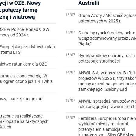
ycji w OZE. Nowy
Australii
t połączy farmę
16/07
Grupa Azoty ZAK: sześć zgłos
zną i wiatrową
patentowych w 2025 r.
OZE w Polsce. Ponad 9 GW
15/07
Globalny rynek środków ochron
ocy od 2024 r.
wciąż zdominowany przez „Wi
Piątkę”
Europejska przedstawiła plan
systemu ETS
15/07
Rynek środków ochrony roślin
potrzebuje stabilności
ictwo ratunkiem dla OZE
14/07
ANWIL S.A. w obszarze B+R: 1
arnuje zieloną energię. W
projektów w 2025 r., trzy zako
u ograniczono już 1,4 TWh z
mocny akcent na gospodarkę 
zamkniętego i Zielony Ład
szą inaczej zarządzać
13/07
ANWIL: sprzedaż nawozów w 
roku osiągnęła prawie milion t
trzebne są realistyczne
13/07
Fertilizers Europe: Europa nie 
ki oparte na faktycznych
wybierać między rolnikami,
ściach
przemysłem a ambicjami
klimatycznymi. Silny CBAM ws