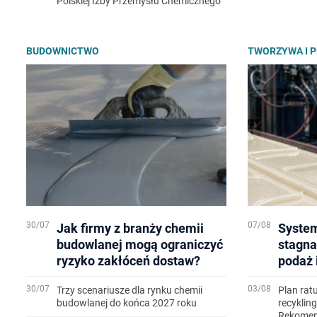
Polskiej Izby Przemysłu Chemicznego
BUDOWNICTWO
TWORZYWA I 
30/07
07/08
Jak firmy z branży chemii
System
budowlanej mogą ograniczyć
stagna
ryzyko zakłóceń dostaw?
podaż 
30/07
03/08
Trzy scenariusze dla rynku chemii
Plan rat
budowlanej do końca 2027 roku
recyklin
Rekomen