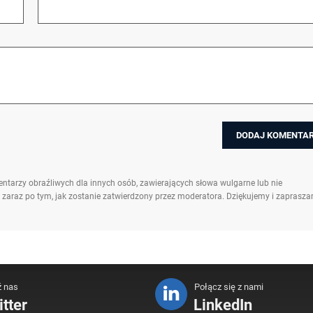
ntarzy obraźliwych dla innych osób, zawierających słowa wulgarne lub nie
 zaraz po tym, jak zostanie zatwierdzony przez moderatora. Dziękujemy i zaprasz
ź nas
Połącz się z nami
tter
LinkedIn