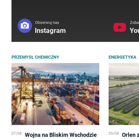
Obserwuj nas
Zoba
Instagram
Yo
PRZEMYSŁ CHEMICZNY
ENERGETYKA
07/08
05/08
Wojna na Bliskim Wschodzie
Orlen 