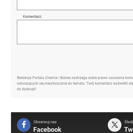
Komentarz:
Redakcja Portalu Chemia i Biznes zastrzega sobie prawo usuwania kome
odnoszących się merytorycznie do tematu. Twój komentarz wyświetli się
do dyskusji!
Obserwuj nas
Śled
Facebook
Twi