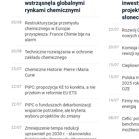
wstrząsnęła globalnymi
inwest
rynkami chemicznymi
projek
słonec
05/08
Restrukturyzacja przemysłu
chemicznego w Europie
23/07
Rozwój 
przyspiesza: France Chimie bije na
nowych m
alarm
20/07
Komisja 
03/08
Techniczne rozwiązania w ochronie
rewizji 
zakładu chemicznego
15/07
Ciepłown
25/07
Chemiczne Historie: Pierre i Maria
Curie
15/07
Polska m
2025 rok
22/07
PIPC: propozycja KE to korekta, a nie
OZE
przełom w reformie EU ETS
14/07
Firmy mu
22/07
PIPC o funduszach dekarbonizacji:
energią
wsparcie potrzebne, ale kryteria
wyboru projektów do zmiany
08/07
Cefic: po
benchmar
22/07
Zmniejszenie tempa redukcji
możliwo
uprawnień po 2030 r. - stanowisko