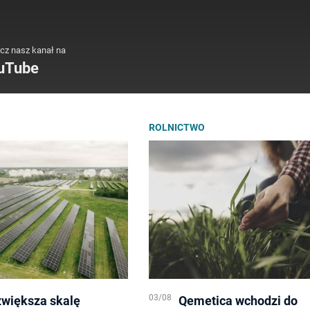
cz nasz kanał na
uTube
ROLNICTWO
03/08
zwiększa skalę
Qemetica wchodzi do