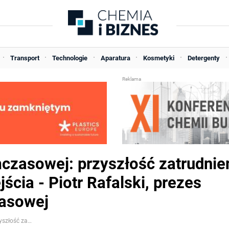
Transport
Technologie
Aparatura
Kosmetyki
Detergenty
czasowej: przyszłość zatrudnie
ia - Piotr Rafalski, prezes
zasowej
Wyzwania na rynku pracy tymczasowej: przyszłość zatrudnienia wymaga innowacyjnego podejścia