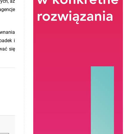
ych, aż
agencje
ównania
padek i
wać się