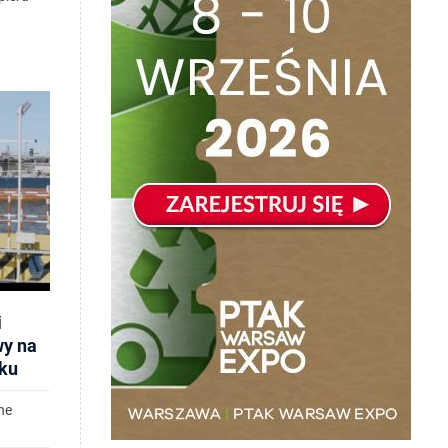
i
wy na
ku
ne