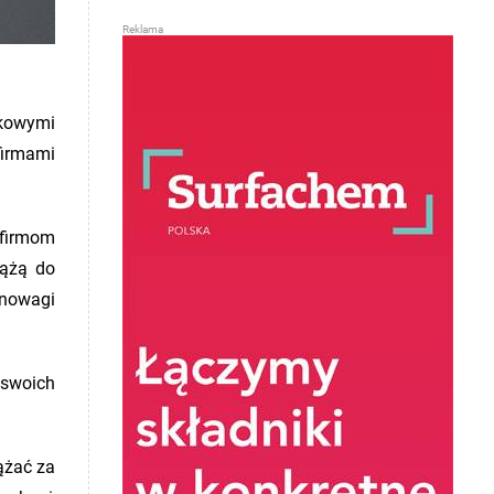
tkowymi
firmami
 firmom
dążą do
wnowagi
 swoich
ążać za