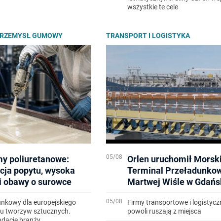
wszystkie te cele
PRZEMYSŁ GUMOWY
TRANSPORT I LOGISTYKA
05/08
y poliuretanowe:
Orlen uruchomił Morsk
cja popytu, wysoka
Terminal Przeładunko
i obawy o surowce
Martwej Wiśle w Gdańs
05/08
unkowy dla europejskiego
Firmy transportowe i logistycz
gu tworzyw sztucznych.
powoli ruszają z miejsca
dacje branży