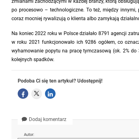
zmianami zachodzącymi w każdej branży, którą obsługują. 
po procesowo – technologiczne. To też, między innymi, 
coraz mocniej rywalizują o klienta albo zamykają działaln
Na koniec 2022 roku w Polsce działało 8791 agencji zatr
w roku 2021 funkcjonowało ich 9286 ogółem, co oznac
wyhamowanie popytu na pracę tymczasową (ok. 2% do 3% 
kolejnych spadków.
Podoba Ci się ten artykuł? Udostępnij!
Dodaj komentarz
Autor: