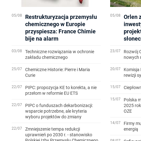
05/08
05/08
Restrukturyzacja przemysłu
Orlen 
chemicznego w Europie
inwest
przyspiesza: France Chimie
projek
bije na alarm
słonec
03/08
23/07
Techniczne rozwiązania w ochronie
Rozwój 
zakładu chemicznego
nowych m
25/07
20/07
Chemiczne Historie: Pierre i Maria
Komisja 
Curie
rewizji 
22/07
15/07
PIPC: propozycja KE to korekta, a nie
Ciepłown
przełom w reformie EU ETS
15/07
Polska m
22/07
PIPC o funduszach dekarbonizacji:
2025 rok
wsparcie potrzebne, ale kryteria
OZE
wyboru projektów do zmiany
14/07
Firmy mu
22/07
Zmniejszenie tempa redukcji
energią
uprawnień po 2030 r. - stanowisko
Polskiej Izby Przemysłu Chemicznego
08/07