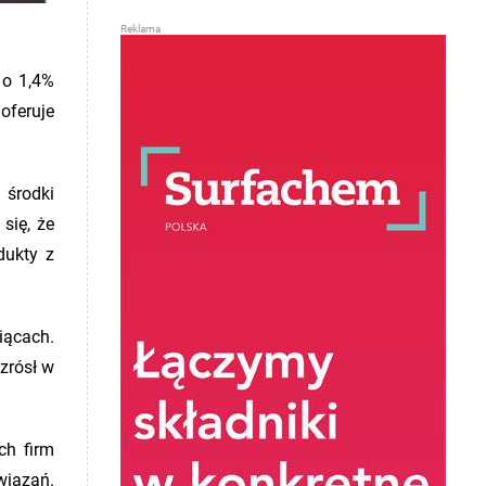
 o 1,4%
oferuje
 środki
się, że
dukty z
iącach.
zrósł w
ch firm
wiązań.