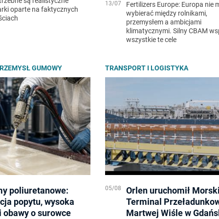
trzebne są realistyczne
13/07
Fertilizers Europe: Europa nie 
ki oparte na faktycznych
wybierać między rolnikami,
ściach
przemysłem a ambicjami
klimatycznymi. Silny CBAM ws
wszystkie te cele
PRZEMYSŁ GUMOWY
TRANSPORT I LOGISTYKA
05/08
y poliuretanowe:
Orlen uruchomił Morsk
cja popytu, wysoka
Terminal Przeładunko
i obawy o surowce
Martwej Wiśle w Gdańs