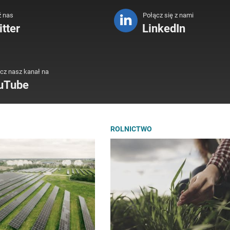
ź nas
Połącz się z nami
tter
LinkedIn
cz nasz kanał na
uTube
ROLNICTWO