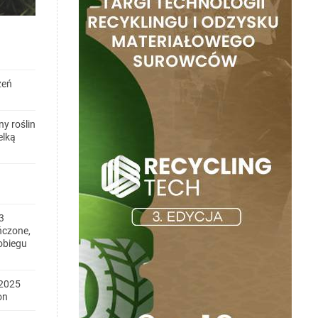
zeń
y roślin
elką
3
ńczone,
obiegu
2025
on