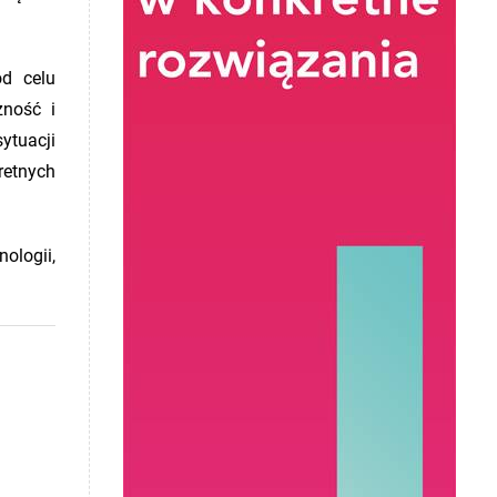
od celu
zność i
ytuacji
retnych
ologii,