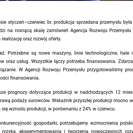
ie styczeń–czerwiec br. produkcja sprzedana przemysłu była
dzi na rosnącą skalę zamówień Agencja Rozwoju Przemysłu 
realizację oraz rozwój oferty.
eż. Potrzebne są nowe maszyny, linie technologiczne, hale i
w oraz usług. Wszystkie łączy potrzeba finansowania. Zdarza 
ązanie. W Agencji Rozwoju Przemysłu przygotowaliśmy pro
ości finansowania.
psze prognozy dotyczące produkcji w nadchodzących 12 mies
rawą podaży surowców. Wskaźnik przyszłej produkcji mocno w
a się wzrostu produkcji, w porównaniu z 24% w czerwcu.
onkurencyjność gospodarki, potrzebujemy wzmocnienia polski
ryzyka, eksperymentowania i tworzenia nowoczesnych roz