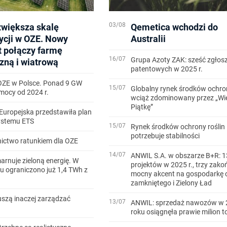
03/08
zwiększa skalę
Qemetica wchodzi do
ycji w OZE. Nowy
Australii
t połączy farmę
16/07
Grupa Azoty ZAK: sześć zgłos
zną i wiatrową
patentowych w 2025 r.
OZE w Polsce. Ponad 9 GW
15/07
Globalny rynek środków ochron
ocy od 2024 r.
wciąż zdominowany przez „Wi
Piątkę”
Europejska przedstawiła plan
systemu ETS
15/07
Rynek środków ochrony roślin
potrzebuje stabilności
ictwo ratunkiem dla OZE
14/07
ANWIL S.A. w obszarze B+R: 1
arnuje zieloną energię. W
projektów w 2025 r., trzy zako
u ograniczono już 1,4 TWh z
mocny akcent na gospodarkę 
zamkniętego i Zielony Ład
szą inaczej zarządzać
13/07
ANWIL: sprzedaż nawozów w 
roku osiągnęła prawie milion t