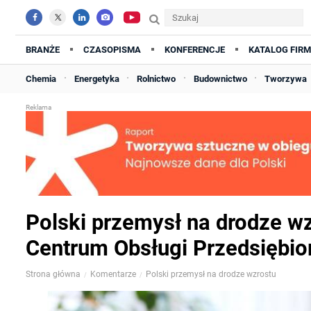
BRANŻE
CZASOPISMA
KONFERENCJE
KATALOG FIRM
Chemia
Energetyka
Rolnictwo
Budownictwo
Tworzywa
Polski przemysł na drodze wz
Centrum Obsługi Przedsiębi
Strona główna
Komentarze
Polski przemysł na drodze wzrostu