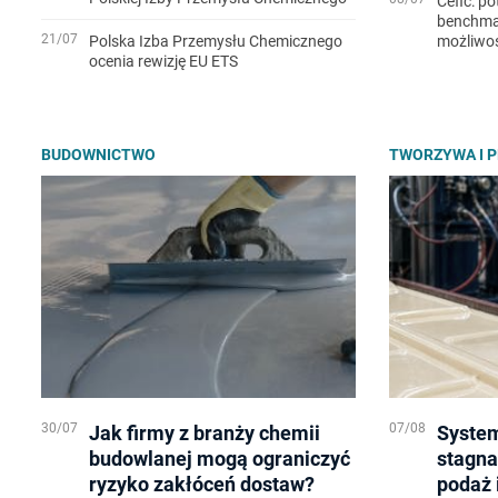
Cefic: po
benchmar
21/07
Polska Izba Przemysłu Chemicznego
możliwo
ocenia rewizję EU ETS
BUDOWNICTWO
TWORZYWA I 
30/07
07/08
Jak firmy z branży chemii
System
budowlanej mogą ograniczyć
stagna
ryzyko zakłóceń dostaw?
podaż 