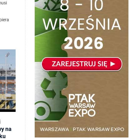
musi
piera
i
wy na
ku