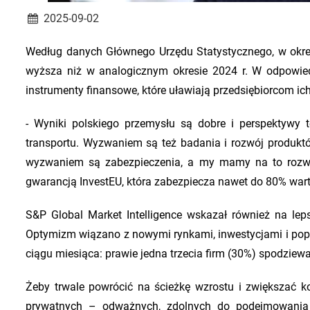
2025-09-02
Według danych Głównego Urzędu Statystycznego, w okres
wyższa niż w analogicznym okresie 2024 r. W odpowie
instrumenty finansowe, które uławiają przedsiębiorcom ich 
- Wyniki polskiego przemysłu są dobre i perspektywy t
transportu. Wyzwaniem są też badania i rozwój produktó
wyzwaniem są zabezpieczenia, a my mamy na to rozwi
gwarancją InvestEU, która zabezpiecza nawet do 80% wart
S&P Global Market Intelligence wskazał również na le
Optymizm wiązano z nowymi rynkami, inwestycjami i pop
ciągu miesiąca: prawie jedna trzecia firm (30%) spodziew
Żeby trwale powrócić na ścieżkę wzrostu i zwiększać k
prywatnych – odważnych, zdolnych do podejmowania 