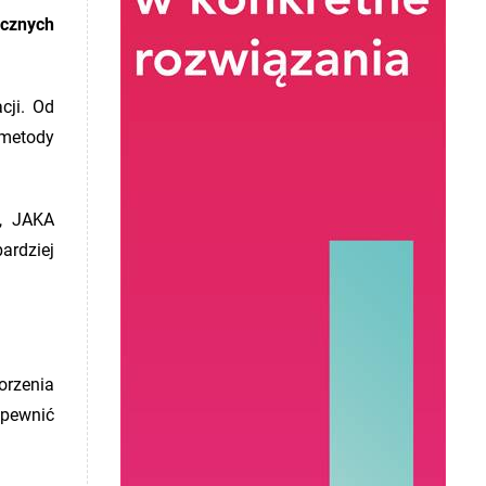
ecznych
cji. Od
 metody
w, JAKA
ardziej
orzenia
apewnić