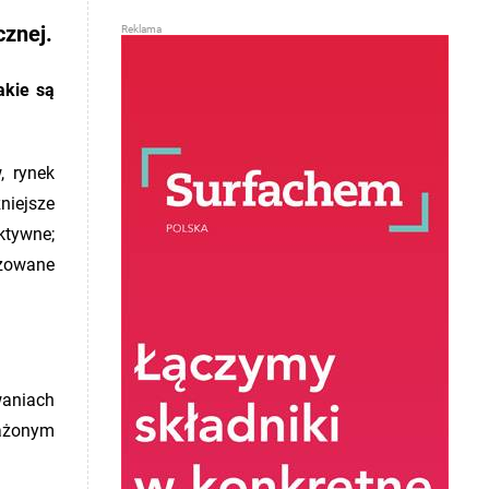
cznej.
akie są
, rynek
niejsze
ktywne;
izowane
waniach
ażonym