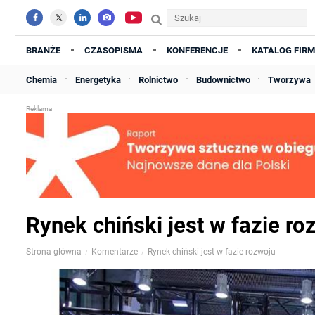
BRANŻE
CZASOPISMA
KONFERENCJE
KATALOG FIRM
Chemia
Energetyka
Rolnictwo
Budownictwo
Tworzywa
Rynek chiński jest w fazie ro
Strona główna
Komentarze
Rynek chiński jest w fazie rozwoju