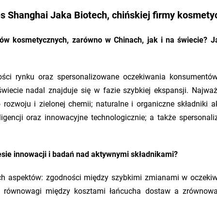
 Shanghai Jaka Biotech, chińskiej firmy kosmety
ów kosmetycznych, zarówno w Chinach, jak i na świecie? J
ości rynku oraz spersonalizowane oczekiwania konsumentów
ecie nadal znajduje się w fazie szybkiej ekspansji. Najważ
ozwoju i zielonej chemii; naturalne i organiczne składniki a
ligencji oraz innowacyjne technologicznie; a także spersonal
sie innowacji i badań nad aktywnymi składnikami?
ch aspektów: zgodności między szybkimi zmianami w oczeki
az równowagi między kosztami łańcucha dostaw a zrównow