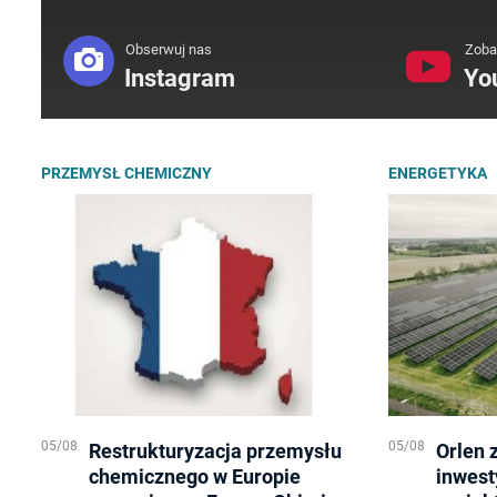
Obserwuj nas
Zoba
Instagram
Yo
PRZEMYSŁ CHEMICZNY
ENERGETYKA
05/08
05/08
Restrukturyzacja przemysłu
Orlen 
chemicznego w Europie
inwest