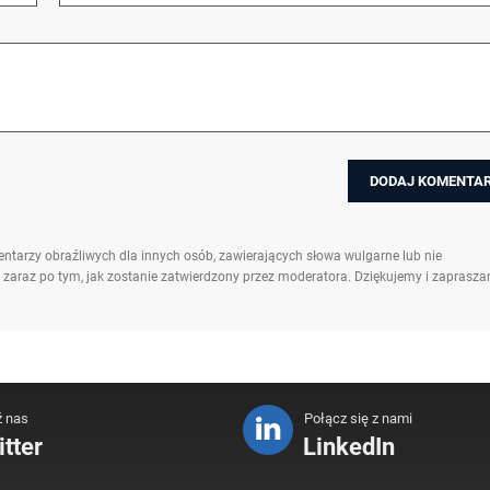
ntarzy obraźliwych dla innych osób, zawierających słowa wulgarne lub nie
 zaraz po tym, jak zostanie zatwierdzony przez moderatora. Dziękujemy i zaprasz
ź nas
Połącz się z nami
tter
LinkedIn