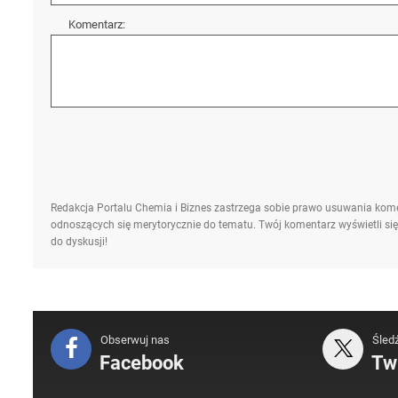
Komentarz:
Redakcja Portalu Chemia i Biznes zastrzega sobie prawo usuwania kome
odnoszących się merytorycznie do tematu. Twój komentarz wyświetli się
do dyskusji!
Obserwuj nas
Śled
Facebook
Twi