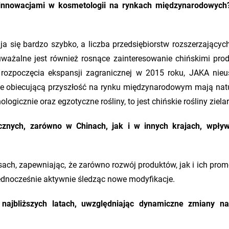
 innowacjami w kosmetologii na rynkach międzynarodowych
a się bardzo szybko, a liczba przedsiębiorstw rozszerzającyc
uważalne jest również rosnące zainteresowanie chińskimi pro
zpoczęcia ekspansji zagranicznej w 2015 roku, JAKA nieu
że obiecującą przyszłość na rynku międzynarodowym mają natu
gicznie oraz egzotyczne rośliny, to jest chińskie rośliny zielar
znych, zarówno w Chinach, jak i w innych krajach, wpły
ach, zapewniając, że zarówno rozwój produktów, jak i ich prom
dnocześnie aktywnie śledząc nowe modyfikacje.
 najbliższych latach, uwzględniając dynamiczne zmiany n