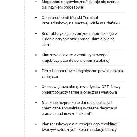
Megatrend długowieczności staje się szansą
dla inżynierii procesowej
Orlen uruchomił Morski Terminal
Przeładunkowy na Martwej Wiśle w Gdańsku
Restrukturyzacja przemysłu chemicznego w
Europie przyspiesza: France Chimie bije na
alarm
Kluczowe obszary wzrostu rynkowego i
krajobrazy patentowe w chemii zielonej
Firmy transportowe i logistyczne powoli ruszają
z miejsca
Orlen zwiększa skalę inwestycji w OZE. Nowy
projekt połączy farmę słoneczną i wiatrową
Dlaczego rozproszone dane biologiczne i
chemiczne spowalniają wczesne decyzje w
pracach nad nowymi lekami?
Plan ratunkowy dla europejskiego recyklingu
tworzyw sztucznych. Rekomendacje branży