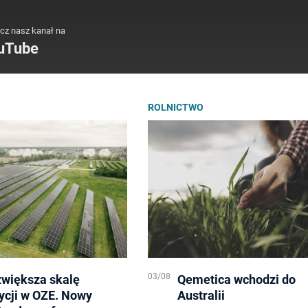
cz nasz kanał na
uTube
ROLNICTWO
03/08
zwiększa skalę
Qemetica wchodzi do
ycji w OZE. Nowy
Australii