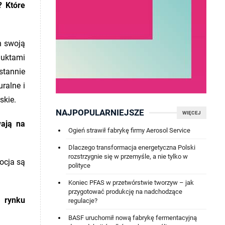
? Które
h swoją
duktami
stannie
ralne i
skie.
NAJPOPULARNIEJSZE
WIĘCEJ
wają na
Ogień strawił fabrykę firmy Aerosol Service
Dlaczego transformacja energetyczna Polski
rozstrzygnie się w przemyśle, a nie tylko w
ocja są
polityce
Koniec PFAS w przetwórstwie tworzyw – jak
przygotować produkcję na nadchodzące
a rynku
regulacje?
BASF uruchomił nową fabrykę fermentacyjną