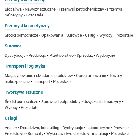
Biopaliwa
•
Nawozy sztuczne
•
Przemysł petrochemiczny
•
Przemysł
rafineryjny
•
Pozostałe
Przemysł kosmetyczny
Środki pomocnicze
•
Opakowania
•
Surowce
•
Usługi
•
Wyroby
•
Pozostałe
Surowce
Dystrybucja
•
Produkcja
•
Przetwórstwo
•
Sprzedaż
•
Wydobycie
Transport i logistyka
Magazynowanie i składanie produktów
•
Oprogramowanie
•
Towary
niebezpieczne
•
Transport
•
Pozostałe
Tworzywa sztuczne
Środki pomocnicze
•
Surowce i półprodukty
•
Urządzenia i maszyny
•
Wyroby
•
Pozostałe
Usługi
Analizy
•
Doradztwo, konsulting
•
Dystrybucja
•
Laboratoryjne
•
Prawne
•
Projektowe
•
Remonty
•
Wykonawstwo obiektów i instalacji
•
Pozostałe