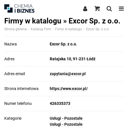
Firmy w katalogu » Excor Sp. z o.o.
Strona główna
Katalog Firm
Firmy w katalogu
Excor Sp. z o.o.
Nazwa
Excor Sp. z o.o.
Adres
Ratajska 10, 91-231 Łódź
Adres email
zapytania@excor.pl
Strona internetowa
https://www.excor.pl/
Numer telefonu
426335373
Kategorie
Usługi - Pozostałe
Usługi - Pozostałe