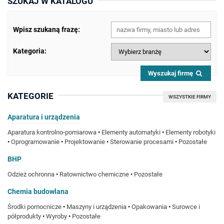
SZUKAJ W KATALOGU
Wpisz szukaną frazę:
Kategoria:
Wyszukaj firmę
KATEGORIE
WSZYSTKIE FIRMY
Aparatura i urządzenia
Aparatura kontrolno-pomiarowa
•
Elementy automatyki
•
Elementy robotyki
•
Oprogramowanie
•
Projektowanie
•
Sterowanie procesami
•
Pozostałe
BHP
Odzież ochronna
•
Ratownictwo chemiczne
•
Pozostałe
Chemia budowlana
Środki pomocnicze
•
Maszyny i urządzenia
•
Opakowania
•
Surowce i
półprodukty
•
Wyroby
•
Pozostałe