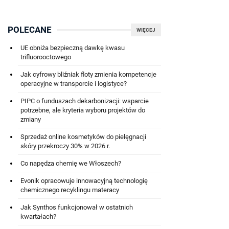
POLECANE
WIĘCEJ
UE obniża bezpieczną dawkę kwasu
trifluorooctowego
Jak cyfrowy bliźniak floty zmienia kompetencje
operacyjne w transporcie i logistyce?
PIPC o funduszach dekarbonizacji: wsparcie
potrzebne, ale kryteria wyboru projektów do
zmiany
Sprzedaż online kosmetyków do pielęgnacji
skóry przekroczy 30% w 2026 r.
Co napędza chemię we Włoszech?
Evonik opracowuje innowacyjną technologię
chemicznego recyklingu materacy
Jak Synthos funkcjonował w ostatnich
kwartałach?