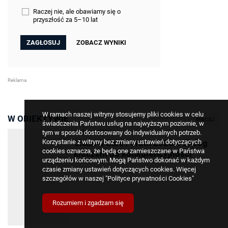
Raczej nie, ale obawiamy się o
przyszłość za 5–10 lat
ZOBACZ WYNIKI
W ramach naszej witryny stosujemy pliki cookies w celu
W OBIEKTYWIE
WIĘCEJ
świadczenia Państwu usług na najwyższym poziomie, w
05 lipca 2026
tym w sposób dostosowany do indywidualnych potrzeb.
Korzystanie z witryny bez zmiany ustawień dotyczących
Clean & Care Forum 2026+: dialog
cookies oznacza, że będą one zamieszczane w Państwa
kluczem do konkurencyjności
urządzeniu końcowym. Mogą Państwo dokonać w każdym
czasie zmiany ustawień dotyczących cookies. Więcej
szczegółów w naszej
"Polityce prywatności Cookies"
Rozumiem i zgadzam się