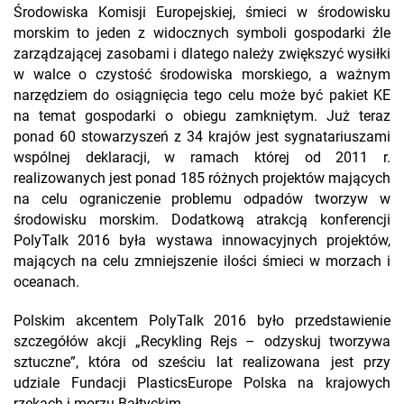
Środowiska Komisji Europejskiej, śmieci w środowisku
morskim to jeden z widocznych symboli gospodarki źle
zarządzającej zasobami i dlatego należy zwiększyć wysiłki
w walce o czystość środowiska morskiego, a ważnym
narzędziem do osiągnięcia tego celu może być pakiet KE
na temat gospodarki o obiegu zamkniętym. Już teraz
ponad 60 stowarzyszeń z 34 krajów jest sygnatariuszami
wspólnej deklaracji, w ramach której od 2011 r.
realizowanych jest ponad 185 różnych projektów mających
na celu ograniczenie problemu odpadów tworzyw w
środowisku morskim. Dodatkową atrakcją konferencji
PolyTalk 2016 była wystawa innowacyjnych projektów,
mających na celu zmniejszenie ilości śmieci w morzach i
oceanach.
Polskim akcentem PolyTalk 2016 było przedstawienie
szczegółów akcji „Recykling Rejs – odzyskuj tworzywa
sztuczne”, która od sześciu lat realizowana jest przy
udziale Fundacji PlasticsEurope Polska na krajowych