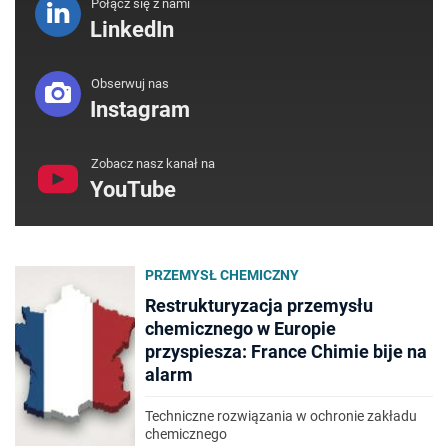
Połącz się z nami
LinkedIn
Obserwuj nas
Instagram
Zobacz nasz kanał na
YouTube
PRZEMYSŁ CHEMICZNY
Restrukturyzacja przemysłu
chemicznego w Europie
przyspiesza: France Chimie bije na
alarm
Techniczne rozwiązania w ochronie zakładu
chemicznego