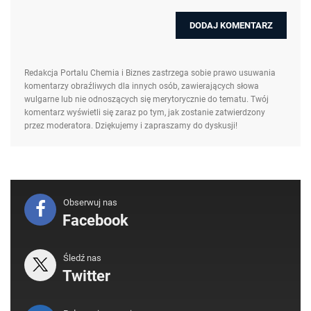
Redakcja Portalu Chemia i Biznes zastrzega sobie prawo usuwania
komentarzy obraźliwych dla innych osób, zawierających słowa
wulgarne lub nie odnoszących się merytorycznie do tematu. Twój
komentarz wyświetli się zaraz po tym, jak zostanie zatwierdzony
przez moderatora. Dziękujemy i zapraszamy do dyskusji!
Obserwuj nas
Facebook
Śledź nas
Twitter