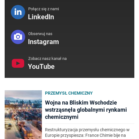
Połącz się z nami
LinkedIn
Obserwuj nas
Instagram
Zobacz nasz kanał na
YouTube
PRZEMYSŁ CHEMICZNY
Wojna na Bliskim Wschodzie
wstrząsnęła globalnymi rynkami
chemicznymi
Restrukturyzacja przemysłu chemicznego w
Europie przyspiesza: France Chimie bije na