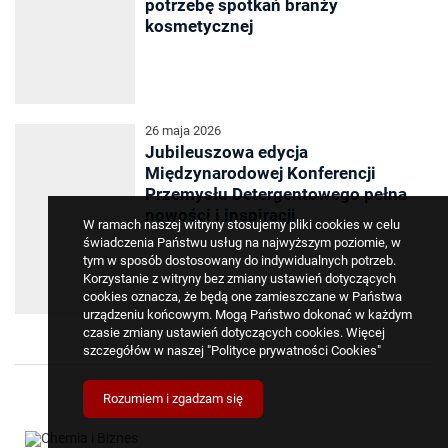
potrzebę spotkań branży
kosmetycznej
26 maja 2026
Jubileuszowa edycja
Międzynarodowej Konferencji
Przemysłu Detergentowego pełna
nowości i inspiracji
W ramach naszej witryny stosujemy pliki cookies w celu
świadczenia Państwu usług na najwyższym poziomie, w
tym w sposób dostosowany do indywidualnych potrzeb.
Korzystanie z witryny bez zmiany ustawień dotyczących
cookies oznacza, że będą one zamieszczane w Państwa
urządzeniu końcowym. Mogą Państwo dokonać w każdym
czasie zmiany ustawień dotyczących cookies. Więcej
szczegółów w naszej
"Polityce prywatności Cookies"
Rozumiem i zgadzam się