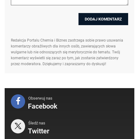
Redakcja Portalu Chemia i Biznes zastrzega sobie prawo usuwania
komentarzy obraźliwych dla innych osób, zawierających słowa
wulgarne lub nie odnoszących się merytorycznie do tematu. Twój
komentarz wyświetli się zaraz po tym, jak zostanie zatwierdzony
przez moderatora. Dziękujemy i zapraszamy do dyskusji!
Obserwuj nas
Facebook
Śledź nas
Twitter