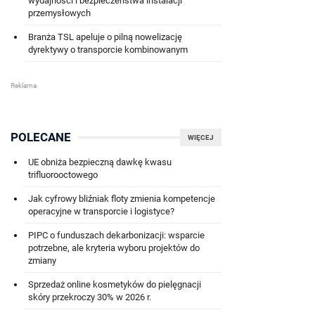
wydajności i bezpieczeństwa instalacji
przemysłowych
Branża TSL apeluje o pilną nowelizację
dyrektywy o transporcie kombinowanym
POLECANE
WIĘCEJ
UE obniża bezpieczną dawkę kwasu
trifluorooctowego
Jak cyfrowy bliźniak floty zmienia kompetencje
operacyjne w transporcie i logistyce?
PIPC o funduszach dekarbonizacji: wsparcie
potrzebne, ale kryteria wyboru projektów do
zmiany
Sprzedaż online kosmetyków do pielęgnacji
skóry przekroczy 30% w 2026 r.