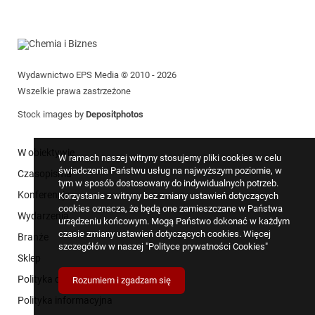
Wydawnictwo EPS Media © 2010 - 2026
Wszelkie prawa zastrzeżone
Stock images by
Depositphotos
W obiektywie
W ramach naszej witryny stosujemy pliki cookies w celu
świadczenia Państwu usług na najwyższym poziomie, w
Czasopisma
tym w sposób dostosowany do indywidualnych potrzeb.
Konferencje
Korzystanie z witryny bez zmiany ustawień dotyczących
cookies oznacza, że będą one zamieszczane w Państwa
Wydarzenia
urządzeniu końcowym. Mogą Państwo dokonać w każdym
czasie zmiany ustawień dotyczących cookies. Więcej
Branże
szczegółów w naszej
"Polityce prywatności Cookies"
Sklep
Polityka cookies
Rozumiem i zgadzam się
Polityka informacyjna