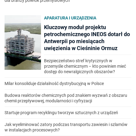
dla branży powłok przemysłowych
APARATURA I URZĄDZENIA
Kluczowy moduł projektu
petrochemicznego INEOS dotarł do
Antwerpii po miesiącach
uwięzienia w Cieśninie Ormuz
Bezpieczeństwo stref krytycznych w
przemyśle chemicznym – kto powinien mieć
dostęp do newralgicznych obszarów?
Milar konsoliduje działalność dystrybucyjną w Polsce
Budowa reaktorów chemicznych pod znakiem wyzwań z obszaru
chemii przepływowej, modularności i cyfryzacji
Startuje program recyklingu tworzyw sztucznych z urządzeń
Jak wyeliminować zatory podczas transportu zawiesin i szlamów
w instalacjach procesowych?