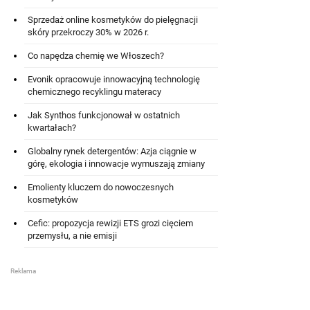
Sprzedaż online kosmetyków do pielęgnacji
skóry przekroczy 30% w 2026 r.
Co napędza chemię we Włoszech?
Evonik opracowuje innowacyjną technologię
chemicznego recyklingu materacy
Jak Synthos funkcjonował w ostatnich
kwartałach?
Globalny rynek detergentów: Azja ciągnie w
górę, ekologia i innowacje wymuszają zmiany
Emolienty kluczem do nowoczesnych
kosmetyków
Cefic: propozycja rewizji ETS grozi cięciem
przemysłu, a nie emisji