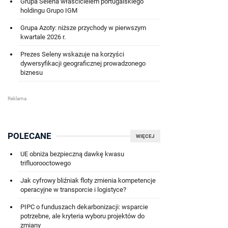
Grupa Selena właścicielem portugalskiego
holdingu Grupo IGM
Grupa Azoty: niższe przychody w pierwszym
kwartale 2026 r.
Prezes Seleny wskazuje na korzyści
dywersyfikacji geograficznej prowadzonego
biznesu
POLECANE
WIĘCEJ
UE obniża bezpieczną dawkę kwasu
trifluorooctowego
Jak cyfrowy bliźniak floty zmienia kompetencje
operacyjne w transporcie i logistyce?
PIPC o funduszach dekarbonizacji: wsparcie
potrzebne, ale kryteria wyboru projektów do
zmiany