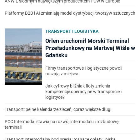
ANWIL siódmym największym producentem PCW w Europie
Platformy B2B i AI zmieniają model dystrybucji tworzyw sztucznych
TRANSPORT I LOGISTYKA
Orlen uruchomił Morski Terminal
Przeładunkowy na Martwej Wiśle w
Gdańsku
Firmy transportowe i logistyczne powoli
ruszają z miejsca
Jak cyfrowy bliźniak floty zmienia
kompetencje operacyjne w transporcie i
logistyce?
Transport: pełne kalendarze zleceń, coraz większe długi
PCC Intermodal stawia na rozwój intermodalu i rozbudowę
terminali
Transport intermodalny pod presją: rosnące opłaty i niska