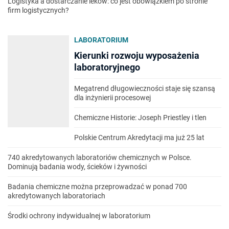
Logistyka a dostarczanie leków: co jest obowiązkiem po stronie
firm logistycznych?
LABORATORIUM
Kierunki rozwoju wyposażenia
laboratoryjnego
Megatrend długowieczności staje się szansą
dla inżynierii procesowej
Chemiczne Historie: Joseph Priestley i tlen
Polskie Centrum Akredytacji ma już 25 lat
740 akredytowanych laboratoriów chemicznych w Polsce.
Dominują badania wody, ścieków i żywności
Badania chemiczne można przeprowadzać w ponad 700
akredytowanych laboratoriach
Środki ochrony indywidualnej w laboratorium