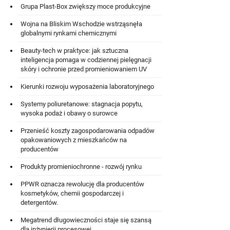
Grupa Plast-Box zwiększy moce produkcyjne
Wojna na Bliskim Wschodzie wstrząsnęła
globalnymi rynkami chemicznymi
Beauty-tech w praktyce: jak sztuczna
inteligencja pomaga w codziennej pielęgnacji
skóry i ochronie przed promieniowaniem UV
Kierunki rozwoju wyposażenia laboratoryjnego
Systemy poliuretanowe: stagnacja popytu,
wysoka podaż i obawy o surowce
Przenieść koszty zagospodarowania odpadów
opakowaniowych z mieszkańców na
producentów
Produkty promieniochronne - rozwój rynku
PPWR oznacza rewolucję dla producentów
kosmetyków, chemii gospodarczej i
detergentów.
Megatrend długowieczności staje się szansą
dla inżynierii procesowej