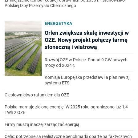
Zmniejszenie tempa redukcji uprawnień po 2030 r. - stanowisko
Polskiej Izby Przemysłu Chemicznego
ENERGETYKA
Orlen zwiększa skalę inwestycji w
OZE. Nowy projekt połączy farmę
słoneczną i wiatrową
Rozwój OZE w Polsce. Ponad 9 GW nowych
mocy od 2024 r.
Komisja Europejska przedstawiła plan rewizji
systemu ETS
Ciepłownictwo ratunkiem dla OZE
Polska marnuje zieloną energię. W 2025 roku ograniczono już 1,4
TWh z OZE
Firmy muszą inaczej zarządzać energią
Cefic: potrzebne są realistyczne benchmarki oparte na faktycznych