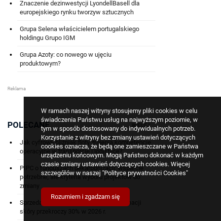
Znaczenie dezinwestycji LyondellBasell dla
europejskiego rynku tworzyw sztucznych
Grupa Selena właścicielem portugalskiego
holdingu Grupo IGM
Grupa Azoty: co nowego w ujęciu
produktowym?
W ramach naszej witryny stosujemy pliki cookies w celu
świadczenia Państwu usług na najwyższym poziomie, w
POLECANE
WIĘCEJ
tym w sposób dostosowany do indywidualnych potrzeb.
Korzystanie z witryny bez zmiany ustawień dotyczących
Jak cyfrowy bliźniak floty zmienia kompetencje
cookies oznacza, że będą one zamieszczane w Państwa
operacyjne w transporcie i logistyce?
urządzeniu końcowym. Mogą Państwo dokonać w każdym
czasie zmiany ustawień dotyczących cookies. Więcej
PIPC o funduszach dekarbonizacji: wsparcie
szczegółów w naszej
"Polityce prywatności Cookies"
potrzebne, ale kryteria wyboru projektów do
zmiany
Rozumiem i zgadzam się
Sprzedaż online kosmetyków do pielęgnacji
skóry przekroczy 30% w 2026 r.