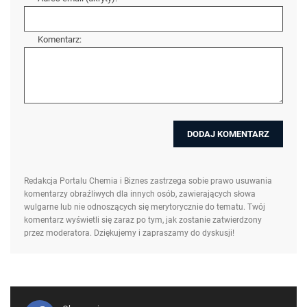
Komentarz:
Redakcja Portalu Chemia i Biznes zastrzega sobie prawo usuwania
komentarzy obraźliwych dla innych osób, zawierających słowa
wulgarne lub nie odnoszących się merytorycznie do tematu. Twój
komentarz wyświetli się zaraz po tym, jak zostanie zatwierdzony
przez moderatora. Dziękujemy i zapraszamy do dyskusji!