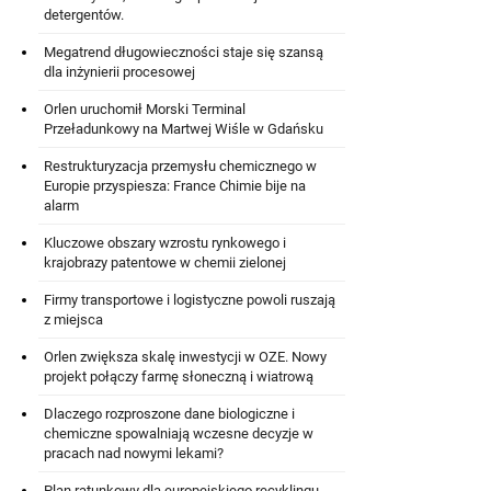
detergentów.
Megatrend długowieczności staje się szansą
dla inżynierii procesowej
Orlen uruchomił Morski Terminal
Przeładunkowy na Martwej Wiśle w Gdańsku
Restrukturyzacja przemysłu chemicznego w
Europie przyspiesza: France Chimie bije na
alarm
Kluczowe obszary wzrostu rynkowego i
krajobrazy patentowe w chemii zielonej
Firmy transportowe i logistyczne powoli ruszają
z miejsca
Orlen zwiększa skalę inwestycji w OZE. Nowy
projekt połączy farmę słoneczną i wiatrową
Dlaczego rozproszone dane biologiczne i
chemiczne spowalniają wczesne decyzje w
pracach nad nowymi lekami?
Plan ratunkowy dla europejskiego recyklingu