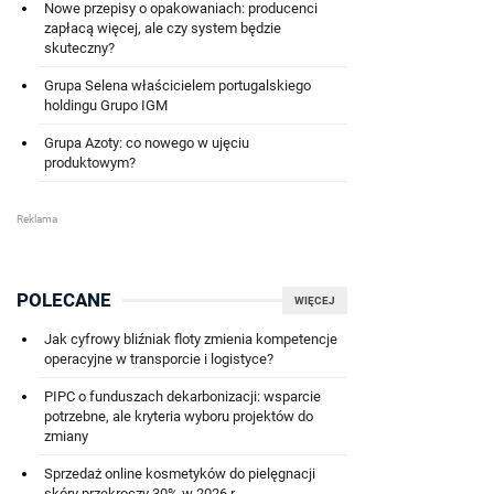
Nowe przepisy o opakowaniach: producenci
zapłacą więcej, ale czy system będzie
skuteczny?
Grupa Selena właścicielem portugalskiego
holdingu Grupo IGM
Grupa Azoty: co nowego w ujęciu
produktowym?
POLECANE
WIĘCEJ
Jak cyfrowy bliźniak floty zmienia kompetencje
operacyjne w transporcie i logistyce?
PIPC o funduszach dekarbonizacji: wsparcie
potrzebne, ale kryteria wyboru projektów do
zmiany
Sprzedaż online kosmetyków do pielęgnacji
skóry przekroczy 30% w 2026 r.