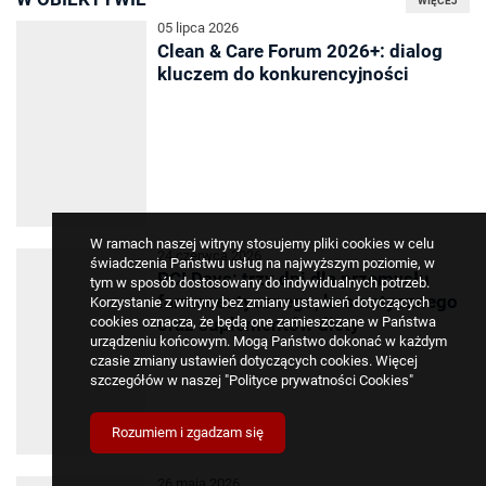
WIĘCEJ
05 lipca 2026
Clean & Care Forum 2026+: dialog
kluczem do konkurencyjności
W ramach naszej witryny stosujemy pliki cookies w celu
24 czerwca 2026
świadczenia Państwu usług na najwyższym poziomie, w
PCI Days: trzy dni dla przemysłu
tym w sposób dostosowany do indywidualnych potrzeb.
farmaceutycznego, kosmetycznego
Korzystanie z witryny bez zmiany ustawień dotyczących
oraz suplementów diety
cookies oznacza, że będą one zamieszczane w Państwa
urządzeniu końcowym. Mogą Państwo dokonać w każdym
czasie zmiany ustawień dotyczących cookies. Więcej
szczegółów w naszej
"Polityce prywatności Cookies"
Rozumiem i zgadzam się
26 maja 2026