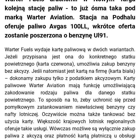
kolejną stację paliw - to już ósma taka pod
marką Warter Aviation. Stacja na Podhalu
oferuje paliwo Avgas 100LL, wkrótce oferta
zostanie poszerzona o benzynę Ul91.
Warter Fuels wydaje kartę paliwową w dwóch wariantach.
Jeżeli przypisana jest ona do konkretnego statku
powietrznego (karta czerwona), umożliwia zakup benzyny
bez akcyzy. Jeśli natomiast jest kartą na firmę (karta biała)
– dokonamy zakupu tylko z podatkiem akcyzowym. Karty
paliwowe Warter Aviation mają funkcję umożliwiającą
zakodowanie rodzaju paliwa dla danego statku
powietrznego. To sposób na to, żeby uchronić się przed
pomyłkowym zatankowaniem niewłaściwej benzyny czy
nafty lotniczej. Oczywiście można także tankować bez
użycia karty. Większość krajowych lotnisk regionalnych
oferuje takie usługi. Wówczas możliwe są wyłącznie zakup
paliwa z akcyzą oraz płatność kartą płatniczą u obsługi