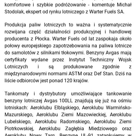
komfortowe i szybkie podróżowanie - komentuje Michał
Stodolak, ekspert od rynku lotniczego z Warter Fuels SA.
Produkcja paliw lotniczych to ważna i systematycznie
rozwijana część działalności produkcyjnej i handlowej
producenta z Płocka. Warter Fuels od lat zaspokaja około
połowy europejskiego zapotrzebowania na paliwa lotnicze
do samolotów z silnikami tłokowymi. Benzyny Avgas mają
certyfikaty wydane przez Instytut Techniczny Wojsk
Lotniczych i są produkowane zgodnie z
międzynarodowymi normami ASTM oraz Def Stan. Dziś na
liście odbiorców jest ponad 120 krajów.
Tankomaty i dystrybutory umożliwiające tankowanie
benzyny lotniczej Avgas 100LL znajdują się już na ośmiu
lotniskach: Aeroklubu Elbląskiego, Aeroklubu Warmińsko-
Mazurskiego, Aeroklubu Ziemi Mazowieckiej, Aeroklubu
Lubelskiego, Aeroklubu Radomskiego, Aeroklubu Ziemi
Piotrkowskiej, Aeroklubu Zagłębia Miedziowego oraz
Aeroklubu Nowy Targ. Benzynę UL-91 zatankujemy w