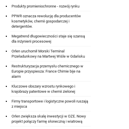
Produkty promieniochronne - rozwój rynku
PPWR oznacza rewolucję dla producentów
kosmetyków, chemii gospodarczej i
detergentów.
Megatrend długowieczności staje się szansą
dla inżynierii procesowej
Orlen uruchomił Morski Terminal
Przeładunkowy na Martwej Wiśle w Gdańsku
Restrukturyzacja przemysłu chemicznego w
Europie przyspiesza: France Chimie bije na
alarm
Kluczowe obszary wzrostu rynkowego i
krajobrazy patentowe w chemii zielonej
Firmy transportowe i logistyczne powoli ruszają
z miejsca
Orlen zwiększa skalę inwestycji w OZE. Nowy
projekt połączy farmę słoneczną i wiatrową