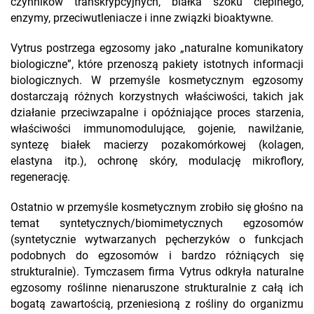
czynników transkrypcyjnych, białka szoku cieplnego,
enzymy, przeciwutleniacze i inne związki bioaktywne.
Vytrus postrzega egzosomy jako „naturalne komunikatory
biologiczne”, które przenoszą pakiety istotnych informacji
biologicznych. W przemyśle kosmetycznym egzosomy
dostarczają różnych korzystnych właściwości, takich jak
działanie przeciwzapalne i opóźniające proces starzenia,
właściwości immunomodulujące, gojenie, nawilżanie,
syntezę białek macierzy pozakomórkowej (kolagen,
elastyna itp.), ochronę skóry, modulację mikroflory,
regenerację.
Ostatnio w przemyśle kosmetycznym zrobiło się głośno na
temat syntetycznych/biomimetycznych egzosomów
(syntetycznie wytwarzanych pęcherzyków o funkcjach
podobnych do egzosomów i bardzo różniących się
strukturalnie). Tymczasem firma Vytrus odkryła naturalne
egzosomy roślinne nienaruszone strukturalnie z całą ich
bogatą zawartością, przeniesioną z rośliny do organizmu