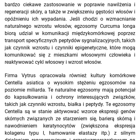
bardzo ciekawe zastosowanie w poprawie nawilżenia i
regeneracji skóry, a także w zwiększeniu gęstości włosów i
opóźnieniu ich wypadania. Jeśli chodzi o wzmacnianie
naturalnego wzrostu włosów, egzosomy Curcuma longa
biorą udział w komunikacji międzykomórkowej poprzez
transport specyficznych peptydów sygnalizacyjnych, takich
jak czynnik wzrostu i czynniki epigenetyczne, które mogą
komunikować się z mieszkami włosowymi człowieka i
reaktywować cykl włosowy i wzrost włosów.
Firma Vytrus opracowała również kultury komórkowe
Centella asiatica o wysokim stężeniu egzosomów na
poziomie miliarda. Te naturalne egzosomy mają potencjał
do kapsułkowania i ochrony interesujących związków,
takich jak czynniki wzrostu, białka i peptydy. Te egzosomy
Centella są w stanie aktywować wzorce ekspresji genów
skórnych związanych ze starzeniem się, barierą skórną i
nawodnieniem keratynocytów (zwiększona ekspresja
kolagenu typu I, hamowanie elastazy itp.) z silnym