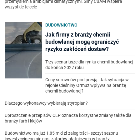
przemysłem a ambicjami klimatycznymi. Silny CBAM wspiera
wszystkie te cele
BUDOWNICTWO
Jak firmy z branży chemii
budowlanej mogą ograniczyć
ryzyko zakłóceń dostaw?
Trzy scenariusze dla rynku chemii budowlanej
do końca 2027 roku
Ceny surowców pod presją. Jak sytuacja w
rejonie Cieśniny Ormuz wpływa na branżę
chemii budowlanej?
Dlaczego wykonawcy wybierają styropian?
Uproszczenie przepisów CLP oznacza korzystne zmiany także dla
branży farb i klejów
Budownictwo ma już 1,85 mld zł zaległości - szczyt sezonu
inwestycyjnego nie gasi zatorów płatniczych w branży