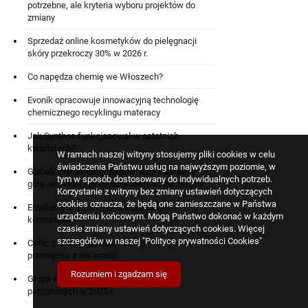
potrzebne, ale kryteria wyboru projektów do
zmiany
Sprzedaż online kosmetyków do pielęgnacji
skóry przekroczy 30% w 2026 r.
Co napędza chemię we Włoszech?
Evonik opracowuje innowacyjną technologię
chemicznego recyklingu materacy
Jak Synthos funkcjonował w ostatnich
kwartałach?
W ramach naszej witryny stosujemy pliki cookies w celu
świadczenia Państwu usług na najwyższym poziomie, w
Globalny rynek detergentów: Azja ciągnie w
tym w sposób dostosowany do indywidualnych potrzeb.
górę, ekologia i innowacje wymuszają zmiany
Korzystanie z witryny bez zmiany ustawień dotyczących
cookies oznacza, że będą one zamieszczane w Państwa
Emolienty kluczem do nowoczesnych
urządzeniu końcowym. Mogą Państwo dokonać w każdym
kosmetyków
czasie zmiany ustawień dotyczących cookies. Więcej
szczegółów w naszej
"Polityce prywatności Cookies"
Cefic: propozycja rewizji ETS grozi cięciem
przemysłu, a nie emisji
Rozumiem i zgadzam się
Grupa Azoty ZAK: sześć zgłoszeń
patentowych w 2025 r.