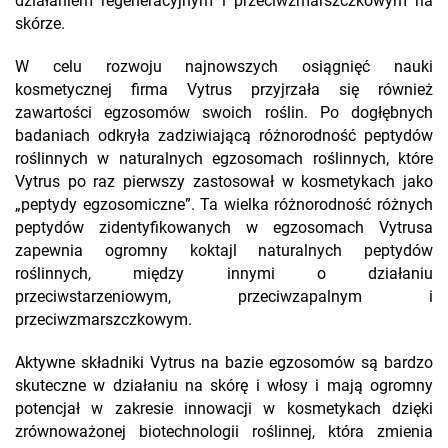
działaniem regeneracyjnym i przeciwzmarszczkowym na
skórze.
W celu rozwoju najnowszych osiągnięć nauki
kosmetycznej firma Vytrus przyjrzała się również
zawartości egzosomów swoich roślin. Po dogłębnych
badaniach odkryła zadziwiającą różnorodność peptydów
roślinnych w naturalnych egzosomach roślinnych, które
Vytrus po raz pierwszy zastosował w kosmetykach jako
„peptydy egzosomiczne”. Ta wielka różnorodność różnych
peptydów zidentyfikowanych w egzosomach Vytrusa
zapewnia ogromny koktajl naturalnych peptydów
roślinnych, między innymi o działaniu
przeciwstarzeniowym, przeciwzapalnym i
przeciwzmarszczkowym.
Aktywne składniki Vytrus na bazie egzosomów są bardzo
skuteczne w działaniu na skórę i włosy i mają ogromny
potencjał w zakresie innowacji w kosmetykach dzięki
zrównoważonej biotechnologii roślinnej, która zmienia