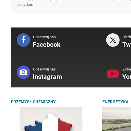
do dyskusji!
Obserwuj nas
Śled
Facebook
Twi
Obserwuj nas
Zoba
Instagram
Yo
PRZEMYSŁ CHEMICZNY
ENERGETYKA