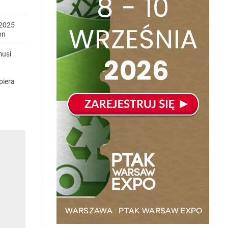
2025
on
musi
piera