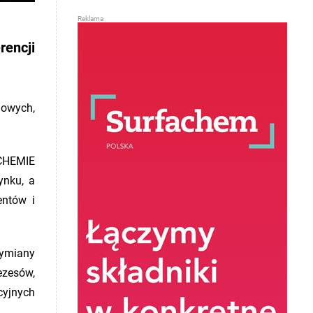
rencji
jowych,
 CHEMIE
ynku, a
entów i
wymiany
ezesów,
cyjnych