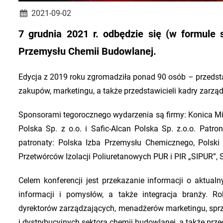
2021-09-02
7 grudnia 2021 r. odbędzie się (w formule s
Przemysłu Chemii Budowlanej.
Edycja z 2019 roku zgromadziła ponad 90 osób – przedsta
zakupów, marketingu, a także przedstawicieli kadry zarząd
Sponsorami tegorocznego wydarzenia są firmy: Konica Mi
Polska Sp. z o.o. i Safic-Alcan Polska Sp. z.o.o. Pat
patronaty: Polska Izba Przemysłu Chemicznego, Polski
Przetwórców Izolacji Poliuretanowych PUR i PIR „SIPUR”
Celem konferencji jest przekazanie informacji o aktua
informacji i pomysłów, a także integracja branży. Ro
dyrektorów zarządzających, menadżerów marketingu, spr
i dystrybucyjnych sektora chemii budowlanej, a także przed