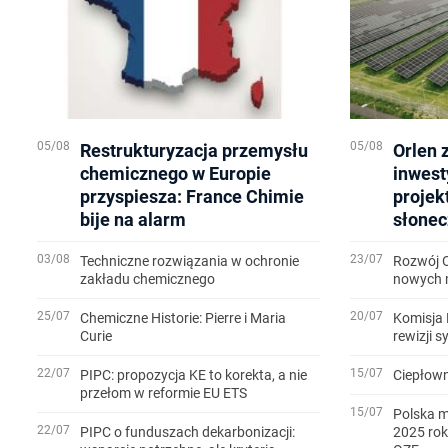
05/08
05/08
Restrukturyzacja przemysłu
Orlen 
chemicznego w Europie
inwest
przyspiesza: France Chimie
projek
bije na alarm
słonec
03/08
23/07
Techniczne rozwiązania w ochronie
Rozwój 
zakładu chemicznego
nowych m
25/07
20/07
Chemiczne Historie: Pierre i Maria
Komisja 
Curie
rewizji 
22/07
15/07
PIPC: propozycja KE to korekta, a nie
Ciepłown
przełom w reformie EU ETS
15/07
Polska m
22/07
PIPC o funduszach dekarbonizacji:
2025 rok