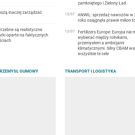
zamkniętego i Zielony Ład
szą inaczej zarządzać
13/07
ANWIL: sprzedaż nawozów w 
roku osiągnęła prawie milion t
trzebne są realistyczne
13/07
Fertilizers Europe: Europa nie 
ki oparte na faktycznych
wybierać między rolnikami,
ściach
przemysłem a ambicjami
klimatycznymi. Silny CBAM ws
wszystkie te cele
PRZEMYSŁ GUMOWY
TRANSPORT I LOGISTYKA