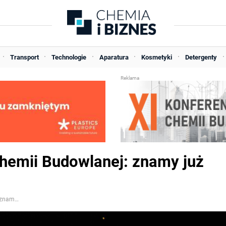
Transport
Technologie
Aparatura
Kosmetyki
Detergenty
Chemii Budowlanej: znamy już
VIII Konferencja Przemysłu Chemii Budowlanej: znamy już program wydarzenia