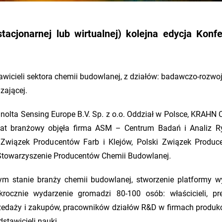
tacjonarnej lub wirtualnej) kolejna edycja Konfe
wicieli sektora chemii budowlanej, z działów: badawczo-rozwo
zającej.
nolta Sensing Europe B.V. Sp. z o.o. Oddział w Polsce, KRAHN
ronat branżowy objęła firma ASM – Centrum Badań i Analiz R
 Związek Producentów Farb i Klejów, Polski Związek Produc
, Stowarzyszenie Producentów Chemii Budowlanej.
lnym stanie branży chemii budowlanej, stworzenie platformy 
krocznie wydarzenie gromadzi 80-100 osób: właścicieli, pr
zedaży i zakupów, pracowników działów R&D w firmach produk
stawicieli nauki.