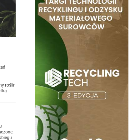
zeń
y roślin
elką
3
ńczone,
obiegu