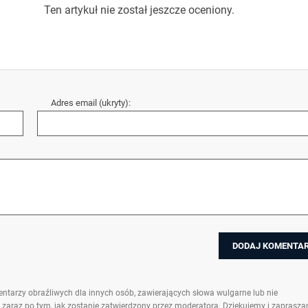
Ten artykuł nie został jeszcze oceniony.
Adres email (ukryty):
ntarzy obraźliwych dla innych osób, zawierających słowa wulgarne lub nie
 zaraz po tym, jak zostanie zatwierdzony przez moderatora. Dziękujemy i zaprasz