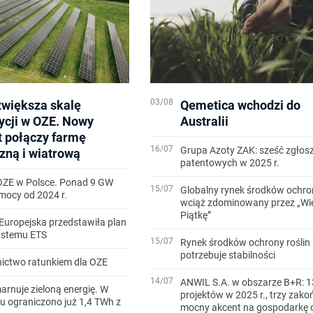
03/08
zwiększa skalę
Qemetica wchodzi do
ycji w OZE. Nowy
Australii
t połączy farmę
16/07
Grupa Azoty ZAK: sześć zgłos
zną i wiatrową
patentowych w 2025 r.
OZE w Polsce. Ponad 9 GW
15/07
Globalny rynek środków ochron
ocy od 2024 r.
wciąż zdominowany przez „Wi
Piątkę”
Europejska przedstawiła plan
systemu ETS
15/07
Rynek środków ochrony roślin
potrzebuje stabilności
ictwo ratunkiem dla OZE
14/07
ANWIL S.A. w obszarze B+R: 1
arnuje zieloną energię. W
projektów w 2025 r., trzy zako
u ograniczono już 1,4 TWh z
mocny akcent na gospodarkę 