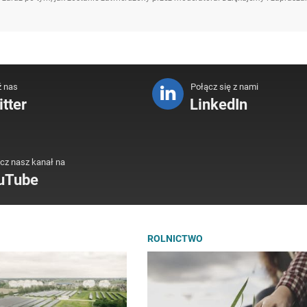
ź nas
Połącz się z nami
tter
LinkedIn
cz nasz kanał na
uTube
ROLNICTWO