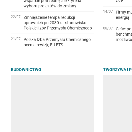
wsparcie potrzebne, ale kryteria
OZE
wyboru projektów do zmiany
14/07
Firmy mu
22/07
Zmniejszenie tempa redukcji
energią
uprawnień po 2030 r. - stanowisko
Polskiej Izby Przemysłu Chemicznego
08/07
Cefic: po
benchmar
21/07
Polska Izba Przemysłu Chemicznego
możliwo
ocenia rewizję EU ETS
BUDOWNICTWO
TWORZYWA I 