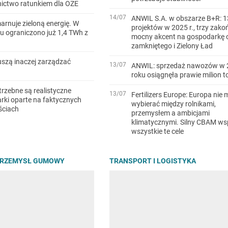
ictwo ratunkiem dla OZE
14/07
ANWIL S.A. w obszarze B+R: 1
arnuje zieloną energię. W
projektów w 2025 r., trzy zako
u ograniczono już 1,4 TWh z
mocny akcent na gospodarkę 
zamkniętego i Zielony Ład
szą inaczej zarządzać
13/07
ANWIL: sprzedaż nawozów w 
roku osiągnęła prawie milion t
trzebne są realistyczne
13/07
Fertilizers Europe: Europa nie 
ki oparte na faktycznych
wybierać między rolnikami,
ściach
przemysłem a ambicjami
klimatycznymi. Silny CBAM ws
wszystkie te cele
PRZEMYSŁ GUMOWY
TRANSPORT I LOGISTYKA