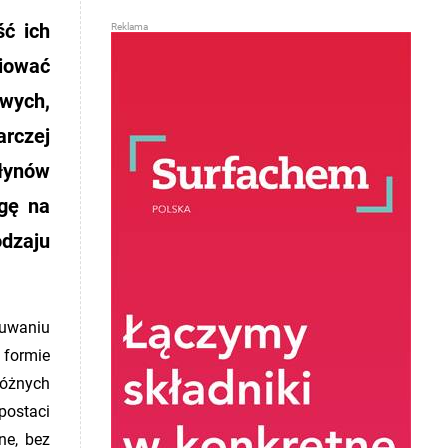
ć ich
niować
owych,
arczej
płynów
agę na
odzaju
suwaniu
formie
óżnych
postaci
ne, bez