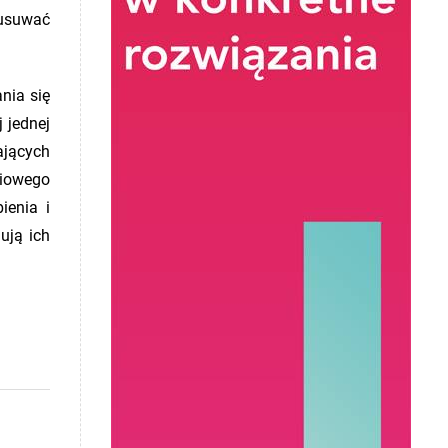
 usuwać
nia się
 jednej
ających
niowego
ienia i
ują ich