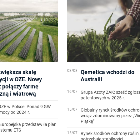
03/08
zwiększa skalę
Qemetica wchodzi do
ycji w OZE. Nowy
Australii
t połączy farmę
16/07
Grupa Azoty ZAK: sześć zgłos
zną i wiatrową
patentowych w 2025 r.
OZE w Polsce. Ponad 9 GW
15/07
Globalny rynek środków ochron
ocy od 2024 r.
wciąż zdominowany przez „Wi
Piątkę”
Europejska przedstawiła plan
systemu ETS
15/07
Rynek środków ochrony roślin
potrzebuje stabilności