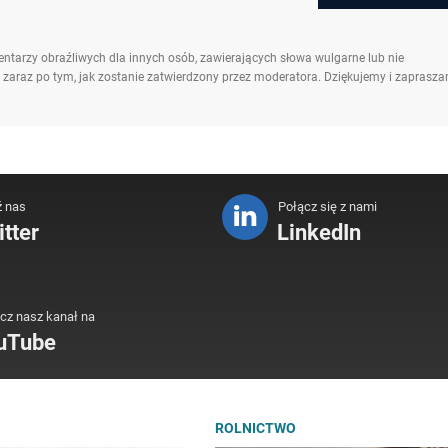
ntarzy obraźliwych dla innych osób, zawierających słowa wulgarne lub nie
 zaraz po tym, jak zostanie zatwierdzony przez moderatora. Dziękujemy i zaprasz
ź nas
Połącz się z nami
tter
LinkedIn
cz nasz kanał na
uTube
ROLNICTWO