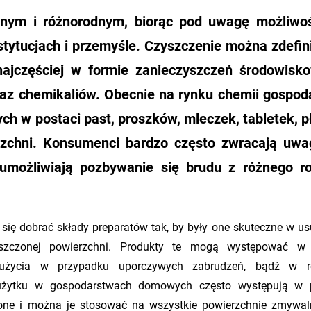
onym i różnorodnym, biorąc pod uwagę możliwoś
ytucjach i przemyśle. Czyszczenie można zdefi
najczęściej w formie zanieczyszczeń środowisk
az chemikaliów. Obecnie na rynku chemii gospod
h w postaci past, proszków, mleczek, tabletek, 
rzchni. Konsumenci bardzo często zwracają uw
 umożliwiają pozbywanie się brudu z różnego r
się dobrać składy preparatów tak, by były one skuteczne w u
zczonej powierzchni. Produkty te mogą występować w 
o użycia w przypadku uporczywych zabrudzeń, bądź w r
o użytku w gospodarstwach domowych często występują w 
zone i można je stosować na wszystkie powierzchnie zmywal