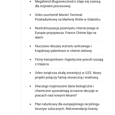
Megatrend długowieczności staje się szansą
dla inżynierii procesowej
Orlen uruchomił Morski Terminal
Przeładunkowy na Martwej Wiśle w Gdańsku
Restrukturyzacja przemysłu chemicznego w
Europie przyspiesza: France Chimie bije na
alarm
Kluczowe obszary wzrostu rynkowego i
krajobrazy patentowe w chemii zielonej
Firmy transportowe i logistyczne powoli ruszają
z miejsca
Orlen zwiększa skalę inwestycji w OZE. Nowy
projekt połączy farmę słoneczną i wiatrową
Dlaczego rozproszone dane biologiczne i
chemiczne spowalniają wczesne decyzje w
pracach nad nowymi lekami?
Plan ratunkowy dla europejskiego recyklingu
tworzyw sztucznych. Rekomendacje branży