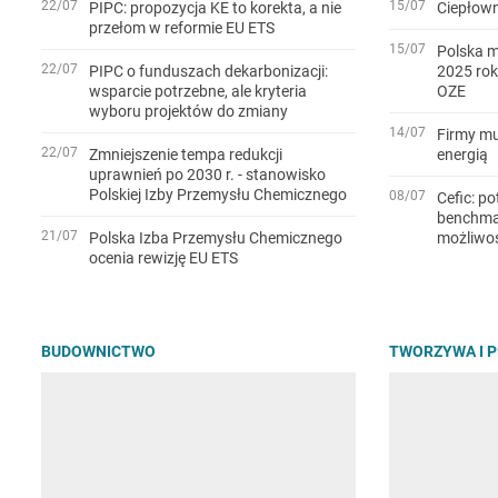
22/07
15/07
PIPC: propozycja KE to korekta, a nie
Ciepłown
przełom w reformie EU ETS
15/07
Polska m
22/07
PIPC o funduszach dekarbonizacji:
2025 rok
wsparcie potrzebne, ale kryteria
OZE
wyboru projektów do zmiany
14/07
Firmy mu
22/07
Zmniejszenie tempa redukcji
energią
uprawnień po 2030 r. - stanowisko
Polskiej Izby Przemysłu Chemicznego
08/07
Cefic: po
benchmar
21/07
Polska Izba Przemysłu Chemicznego
możliwo
ocenia rewizję EU ETS
BUDOWNICTWO
TWORZYWA I 