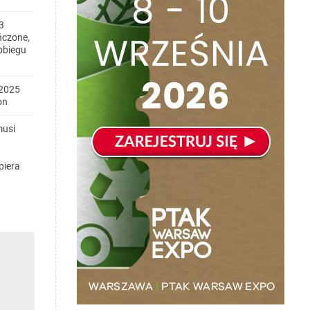
3
ńczone,
obiegu
2025
on
musi
piera