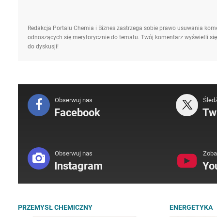
Redakcja Portalu Chemia i Biznes zastrzega sobie prawo usuwania kome
odnoszących się merytorycznie do tematu. Twój komentarz wyświetli się
do dyskusji!
Obserwuj nas
Śled
Facebook
Twi
Obserwuj nas
Zoba
Instagram
Yo
PRZEMYSŁ CHEMICZNY
ENERGETYKA