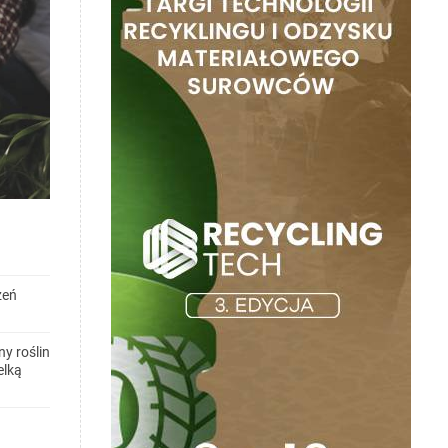
zeń
y roślin
elką