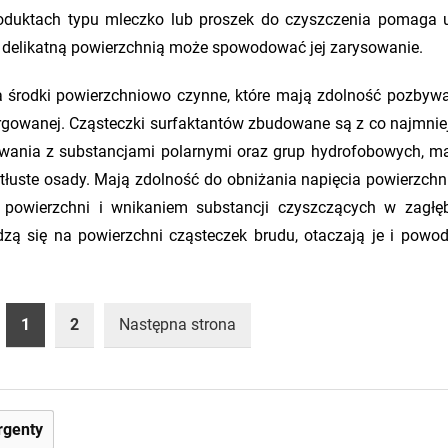
produktach typu mleczko lub proszek do czyszczenia pomaga
z delikatną powierzchnią może spowodować jej zarysowanie.
 środki powierzchniowo czynne, które mają zdolność pozbywa
rgowanej. Cząsteczki surfaktantów zbudowane są z co najmniej
ływania z substancjami polarnymi oraz grup hydrofobowych, m
 tłuste osady. Mają zdolność do obniżania napięcia powierzch
 powierzchni i wnikaniem substancji czyszczących w zagłęb
zą się na powierzchni cząsteczek brudu, otaczają je i powod
1
2
Następna strona
rgenty