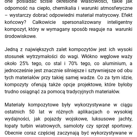
one posiadać ściśle określone właściwości, takie jak
odporność na ciepło, chemikalia i warunki atmosferyczne
– wystarczy dobrać odpowiedni materiał matrycowy. Efekt
końcowy? Całkowicie spersonalizowany inteligentny
kompozyt, który w wymagany sposób reaguje na warunki
środowiskowe.
Jedną z największych zalet kompozytów jest ich wysoki
stosunek wytrzymałości do wagi. Włókno węglowe waży
około 25% tego, co stal i 70% tego, co aluminium, a
jednocześnie jest znacznie silniejsze i sztywniejsze od obu
tych materiałów przy takiej samej wadze. Co za tym idzie,
kompozyty oferują także opcje projektowe, które byłoby
trudno osiągnąć za pomocą tradycyjnych materiałów.
Materiały kompozytowe były wykorzystywane w ciągu
ostatnich 50 lat w różnych aplikacjach o wysokiej
wydajności, jak pojazdy wojskowe, luksusowe jachty,
łopaty turbin wiatrowych, samoloty czy sprzęt sportowy.
Obecnie coraz częściej zaczynają być wykorzystywane w