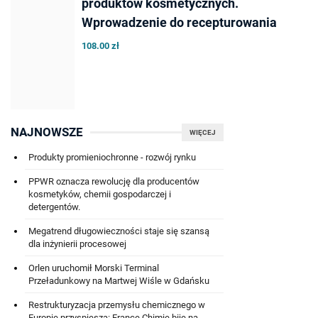
produktów kosmetycznych.
Wprowadzenie do recepturowania
108.00 zł
NAJNOWSZE
WIĘCEJ
Produkty promieniochronne - rozwój rynku
PPWR oznacza rewolucję dla producentów
kosmetyków, chemii gospodarczej i
detergentów.
Megatrend długowieczności staje się szansą
dla inżynierii procesowej
Orlen uruchomił Morski Terminal
Przeładunkowy na Martwej Wiśle w Gdańsku
Restrukturyzacja przemysłu chemicznego w
Europie przyspiesza: France Chimie bije na