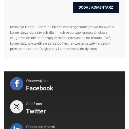
Redakcja Portalu Chemia i Biznes zastrzega sobie prawo usuwania
komentarzy obraźliwych dla innych osób, zawierających słowa
wulgarne lub nie odnoszących się merytorycznie do tematu. Twój
komentarz wyświetli się zaraz po tym, jak zostanie zatwierdzony
przez moderatora. Dziękujemy i zapraszamy do dyskusji!
Obserwuj nas
Facebook
Śledź nas
Twitter
Połącz się z nami