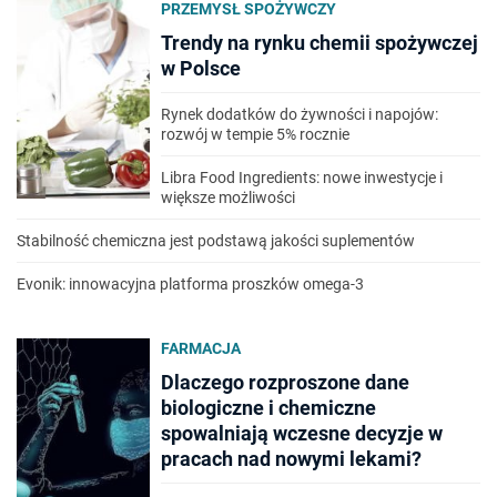
PRZEMYSŁ SPOŻYWCZY
Trendy na rynku chemii spożywczej
w Polsce
Rynek dodatków do żywności i napojów:
rozwój w tempie 5% rocznie
Libra Food Ingredients: nowe inwestycje i
większe możliwości
Stabilność chemiczna jest podstawą jakości suplementów
Evonik: innowacyjna platforma proszków omega-3
FARMACJA
Dlaczego rozproszone dane
biologiczne i chemiczne
spowalniają wczesne decyzje w
pracach nad nowymi lekami?