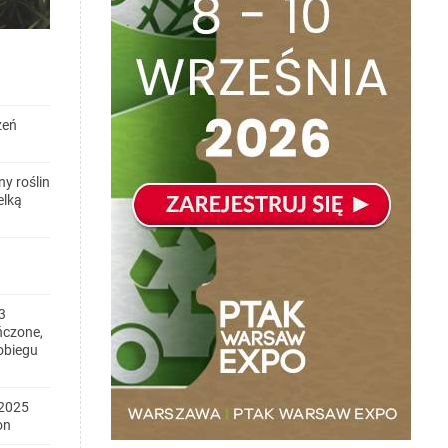
zeń
y roślin
elką
3
ńczone,
obiegu
2025
on