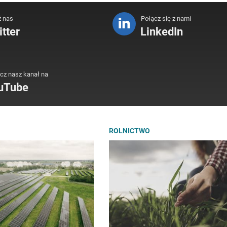
ź nas
Połącz się z nami
tter
LinkedIn
cz nasz kanał na
uTube
ROLNICTWO