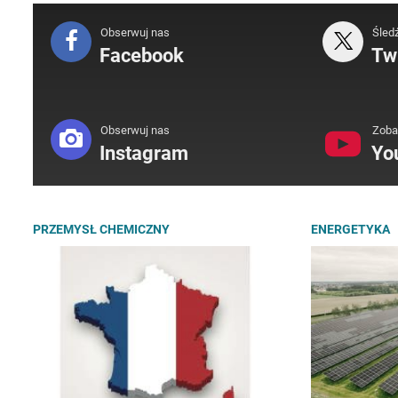
Obserwuj nas
Śled
Facebook
Twi
Obserwuj nas
Zoba
Instagram
Yo
PRZEMYSŁ CHEMICZNY
ENERGETYKA