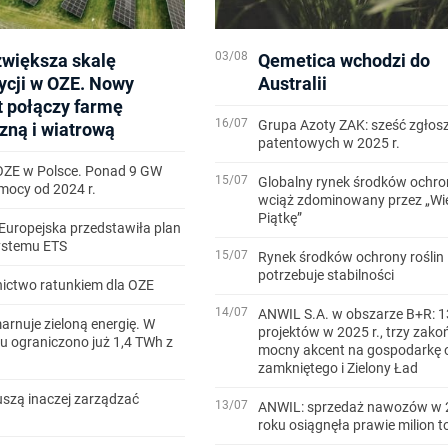
03/08
zwiększa skalę
Qemetica wchodzi do
ycji w OZE. Nowy
Australii
t połączy farmę
16/07
Grupa Azoty ZAK: sześć zgłos
zną i wiatrową
patentowych w 2025 r.
OZE w Polsce. Ponad 9 GW
15/07
Globalny rynek środków ochron
ocy od 2024 r.
wciąż zdominowany przez „Wi
Piątkę”
Europejska przedstawiła plan
systemu ETS
15/07
Rynek środków ochrony roślin
potrzebuje stabilności
ictwo ratunkiem dla OZE
14/07
ANWIL S.A. w obszarze B+R: 1
arnuje zieloną energię. W
projektów w 2025 r., trzy zako
u ograniczono już 1,4 TWh z
mocny akcent na gospodarkę 
zamkniętego i Zielony Ład
szą inaczej zarządzać
13/07
ANWIL: sprzedaż nawozów w 
roku osiągnęła prawie milion t