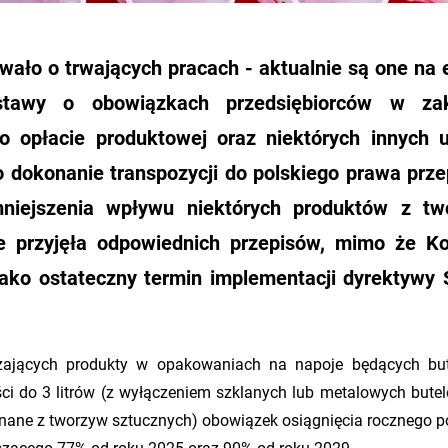
wało o trwających pracach - aktualnie są one na 
awy o obowiązkach przedsiębiorców w zak
 opłacie produktowej oraz niektórych innych 
o dokonanie transpozycji do polskiego prawa prz
mniejszenia wpływu niektórych produktów z tw
e przyjęła odpowiednich przepisów, mimo że K
jako ostateczny termin implementacji dyrektywy 
zających produkty w opakowaniach na napoje będących bu
i do 3 litrów (z wyłączeniem szklanych lub metalowych butel
konane z tworzyw sztucznych) obowiązek osiągnięcia rocznego 