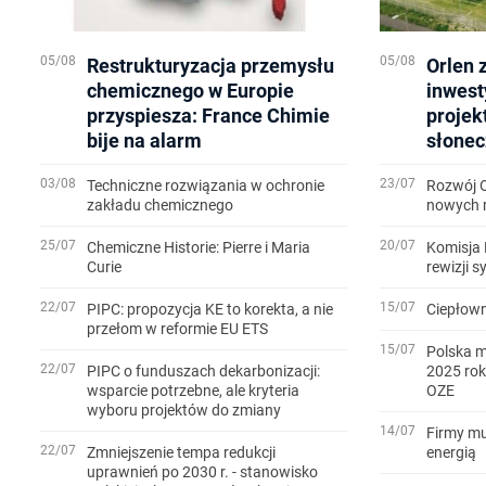
05/08
05/08
Restrukturyzacja przemysłu
Orlen 
chemicznego w Europie
inwest
przyspiesza: France Chimie
projek
bije na alarm
słonec
03/08
23/07
Techniczne rozwiązania w ochronie
Rozwój 
zakładu chemicznego
nowych m
25/07
20/07
Chemiczne Historie: Pierre i Maria
Komisja 
Curie
rewizji 
22/07
15/07
PIPC: propozycja KE to korekta, a nie
Ciepłown
przełom w reformie EU ETS
15/07
Polska m
22/07
PIPC o funduszach dekarbonizacji:
2025 rok
wsparcie potrzebne, ale kryteria
OZE
wyboru projektów do zmiany
14/07
Firmy mu
22/07
Zmniejszenie tempa redukcji
energią
uprawnień po 2030 r. - stanowisko