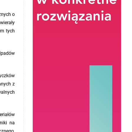
znych o
wierały
em tych
dpadów
tyczków
anych z
walnych
eriałów
niki na
cznego,