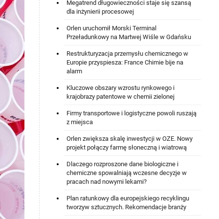
Megatrend długowieczności staje się szansą
dla inżynierii procesowej
Orlen uruchomił Morski Terminal
Przeładunkowy na Martwej Wiśle w Gdańsku
Restrukturyzacja przemysłu chemicznego w
Europie przyspiesza: France Chimie bije na
alarm
Kluczowe obszary wzrostu rynkowego i
krajobrazy patentowe w chemii zielonej
Firmy transportowe i logistyczne powoli ruszają
z miejsca
Orlen zwiększa skalę inwestycji w OZE. Nowy
projekt połączy farmę słoneczną i wiatrową
Dlaczego rozproszone dane biologiczne i
chemiczne spowalniają wczesne decyzje w
pracach nad nowymi lekami?
Plan ratunkowy dla europejskiego recyklingu
tworzyw sztucznych. Rekomendacje branży