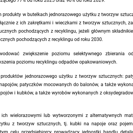
ącego 77% od roku 2025 oraz 90% od roku 2029.
h produkty w butelkach jednorazowego użytku z tworzyw sztuc
ącznie z ich zakrętkami i wieczkami z tworzyw sztucznych, za
cznych pochodzących z recyklingu, jeżeli głównym składniki
ucznych pochodzących z recyklingu od roku 2030.
owodować zwiększenie poziomu selektywnego zbierania o
kszenia poziomu recyklingu odpadów opakowaniowych.
produktów jednorazowego użytku z tworzyw sztucznych: pa
 do napojów, patyczków mocowanych do balonów, a także wykon
apojów i kubków, a także wyrobów wykonanych z oksydegrado
e ich wielorazowymi lub wytworzonymi z alternatywnych mat
ytku z tworzyw sztucznych, tj. kubki na napoje oraz pojem
ym celu przedsiębiorcy prowadzący jednostki handlu detali