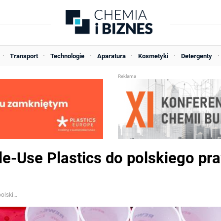
Transport
Technologie
Aparatura
Kosmetyki
Detergenty
le-Use Plastics do polskiego pr
Transpozycja dyrektywy Single-Use Plastics do polskiego prawa coraz bliżej