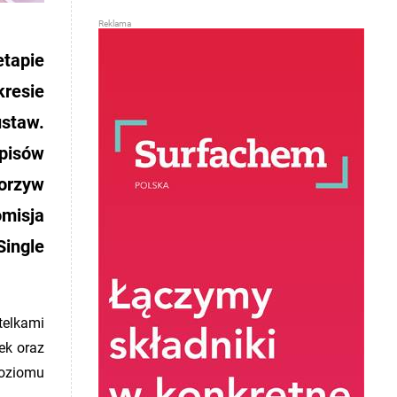
etapie
resie
ustaw.
episów
orzyw
omisja
Single
telkami
ek oraz
poziomu