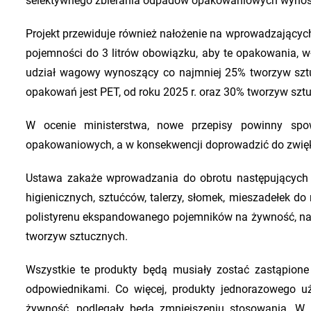
selektywnego zbierania odpadów opakowaniowych wynosz
Projekt przewiduje również nałożenie na wprowadzającyc
pojemności do 3 litrów obowiązku, aby te opakowania, wł
udział wagowy wynoszący co najmniej 25% tworzyw sztu
opakowań jest PET, od roku 2025 r. oraz 30% tworzyw szt
W ocenie ministerstwa, nowe przepisy powinny sp
opakowaniowych, a w konsekwencji doprowadzić do zwię
Ustawa zakaże wprowadzania do obrotu następujących 
higienicznych, sztućców, talerzy, słomek, mieszadełek
polistyrenu ekspandowanego pojemników na żywność, n
tworzyw sztucznych.
Wszystkie te produkty będą musiały zostać zastąpion
odpowiednikami. Co więcej, produkty jednorazowego uż
żywność, podlegały będą zmniejszeniu stosowania. W t