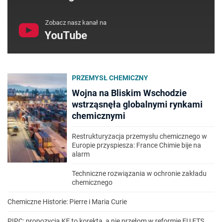
Zobacz nasz kanał na
YouTube
PRZEMYSŁ CHEMICZNY
Wojna na Bliskim Wschodzie
wstrząsnęła globalnymi rynkami
chemicznymi
Restrukturyzacja przemysłu chemicznego w
Europie przyspiesza: France Chimie bije na
alarm
Techniczne rozwiązania w ochronie zakładu
chemicznego
Chemiczne Historie: Pierre i Maria Curie
PIPC: propozycja KE to korekta, a nie przełom w reformie EU ETS