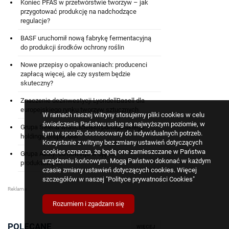
Koniec PFAS w przetwórstwie tworzyw – jak
przygotować produkcję na nadchodzące
regulacje?
BASF uruchomił nową fabrykę fermentacyjną
do produkcji środków ochrony roślin
Nowe przepisy o opakowaniach: producenci
zapłacą więcej, ale czy system będzie
skuteczny?
Znaczenie dezinwestycji LyondellBasell dla
europejskiego rynku tworzyw sztucznych
W ramach naszej witryny stosujemy pliki cookies w celu
świadczenia Państwu usług na najwyższym poziomie, w
Grupa Selena właścicielem portugalskiego
tym w sposób dostosowany do indywidualnych potrzeb.
holdingu Grupo IGM
Korzystanie z witryny bez zmiany ustawień dotyczących
cookies oznacza, że będą one zamieszczane w Państwa
Grupa Azoty: co nowego w ujęciu
urządzeniu końcowym. Mogą Państwo dokonać w każdym
produktowym?
czasie zmiany ustawień dotyczących cookies. Więcej
szczegółów w naszej
"Polityce prywatności Cookies"
Rozumiem i zgadzam się
POLECANE
WIĘCEJ