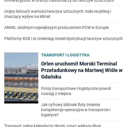
Innowacyjność w branży masterbaczy do tworzyw sztucznych
Unijny łańcuch wartości tworzyw sztucznych: niski recykling i
znaczący wpływ na klimat
ANWIL siódmym największym producentem PCW w Europie
Platformy B2B i AI zmieniają model dystrybucji tworzyw sztucznych
TRANSPORT I LOGISTYKA
Orlen uruchomił Morski Terminal
Przeładunkowy na Martwej Wiśle w
Gdańsku
Firmy transportowe i logistyczne powoli
ruszają z miejsca
Jak cyfrowy bliźniak floty zmienia
kompetencje operacyjne w transporcie i
logistyce?
Transport: pełne kalendarze zleceń, coraz większe długi