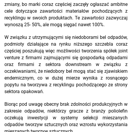
zmiany, bo marki coraz częściej zaczęły ogłaszać ambitne
cele dotyczące zawartości materiałów pochodzących z
recyklingu w swoich produktach. Te zawartości zazwyczaj
wynoszą 25- 50%, ale mogą sięgać nawet 100%.
W związku z utrzymującymi się niedoborami bel odpadów,
podmioty działające na rynku niższego szczebla coraz
częściej poszukują więc możliwości tworzenia spółek joint
venture z firmami zajmującymi się gospodarką odpadami
oraz firmami z sektora downstream w związku z
oczekiwaniami, że niedobory bel mogą stać się zjawiskiem
endemicznym, co w dużej mierze wynika z rosnącego
popytu na tworzywa z recyklingu pochodzącego ze strony
sektora opakowań.
Biorąc pod uwagę obecny brak zdolności produkcyjnych w
zakresie odpadów, niektórzy gracze z branży poliolefin
oczekują inwestycji w systemy selekcji mieszanych
odpadów tworzyw sztucznych oraz wzrostu wykorzystania
mieszanych tworzyw sztucznych.