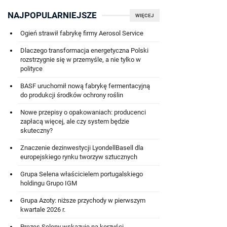
NAJPOPULARNIEJSZE
WIĘCEJ
Ogień strawił fabrykę firmy Aerosol Service
Dlaczego transformacja energetyczna Polski
rozstrzygnie się w przemyśle, a nie tylko w
polityce
BASF uruchomił nową fabrykę fermentacyjną
do produkcji środków ochrony roślin
Nowe przepisy o opakowaniach: producenci
zapłacą więcej, ale czy system będzie
skuteczny?
Znaczenie dezinwestycji LyondellBasell dla
europejskiego rynku tworzyw sztucznych
Grupa Selena właścicielem portugalskiego
holdingu Grupo IGM
Grupa Azoty: niższe przychody w pierwszym
kwartale 2026 r.
Prezes Seleny wskazuje na korzyści