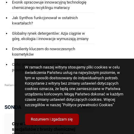
Evonik opracowuje innowacyjną technologię
chemicznego recyklingu materacy
Jak Synthos funkcjonował w ostatnich
kwartałach?
Globalny rynek detergentów: Azja ciągnie w
górę, ekologia i innowacje wymuszają zmiany
Emolienty kluczem do nowoczesnych
kosmetyków
Cefic: propozycja rewizji ETS grozi cięciem
W ramach naszej witryny stosujemy pliki cookies w celu
przemysłu, a nie emisji
świadczenia Państwu usług na najwyższym poziomie, w
tym w sposób dostosowany do indywidualnych potrzeb.
Korzystanie z witryny bez zmiany ustawień dotyczących
cookies oznacza, że będą one zamieszczane w Państwa
urządzeniu końcowym. Mogą Państwo dokonać w każdym
czasie zmiany ustawień dotyczących cookies. Więcej
szczegółów w naszej
"Polityce prywatności Cookies"
SONDA
WIĘCEJ
Rozumiem i zgadzam się
Czy w Twojej firmie brakuje
specjalistów z branży chemicznej