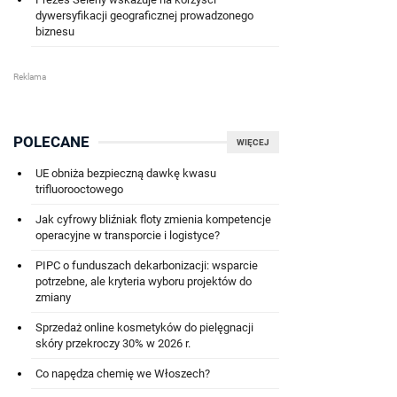
dywersyfikacji geograficznej prowadzonego
biznesu
POLECANE
WIĘCEJ
UE obniża bezpieczną dawkę kwasu
trifluorooctowego
Jak cyfrowy bliźniak floty zmienia kompetencje
operacyjne w transporcie i logistyce?
PIPC o funduszach dekarbonizacji: wsparcie
potrzebne, ale kryteria wyboru projektów do
zmiany
Sprzedaż online kosmetyków do pielęgnacji
skóry przekroczy 30% w 2026 r.
Co napędza chemię we Włoszech?