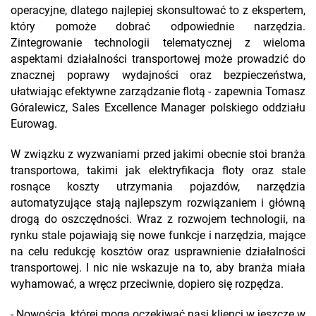
operacyjne, dlatego najlepiej skonsultować to z ekspertem,
który pomoże dobrać odpowiednie narzędzia.
Zintegrowanie technologii telematycznej z wieloma
aspektami działalności transportowej może prowadzić do
znacznej poprawy wydajności oraz bezpieczeństwa,
ułatwiając efektywne zarządzanie flotą - zapewnia Tomasz
Góralewicz, Sales Excellence Manager polskiego oddziału
Eurowag.
W związku z wyzwaniami przed jakimi obecnie stoi branża
transportowa, takimi jak elektryfikacja floty oraz stale
rosnące koszty utrzymania pojazdów, narzędzia
automatyzujące stają najlepszym rozwiązaniem i główną
drogą do oszczędności. Wraz z rozwojem technologii, na
rynku stale pojawiają się nowe funkcje i narzędzia, mające
na celu redukcję kosztów oraz usprawnienie działalności
transportowej. I nic nie wskazuje na to, aby branża miała
wyhamować, a wręcz przeciwnie, dopiero się rozpędza.
- Nowością, której mogą oczekiwać nasi klienci w jeszcze w