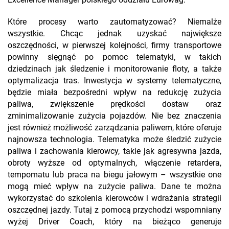
Excellence Manager polskiego oddziału Eurowag.
Które procesy warto zautomatyzować? Niemalże
wszystkie. Chcąc jednak uzyskać największe
oszczędności, w pierwszej kolejności, firmy transportowe
powinny sięgnąć po pomoc telematyki, w takich
dziedzinach jak śledzenie i monitorowanie floty, a także
optymalizacja tras. Inwestycja w systemy telematyczne,
będzie miała bezpośredni wpływ na redukcję zużycia
paliwa, zwiększenie prędkości dostaw oraz
zminimalizowanie zużycia pojazdów. Nie bez znaczenia
jest również możliwość zarządzania paliwem, które oferuje
najnowsza technologia. Telematyka może śledzić zużycie
paliwa i zachowania kierowcy, takie jak agresywna jazda,
obroty wyższe od optymalnych, włączenie retardera,
tempomatu lub praca na biegu jałowym – wszystkie one
mogą mieć wpływ na zużycie paliwa. Dane te można
wykorzystać do szkolenia kierowców i wdrażania strategii
oszczędnej jazdy. Tutaj z pomocą przychodzi wspomniany
wyżej Driver Coach, który na bieżąco generuje