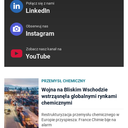
Połącz się z nami
LinkedIn
Obserwuj nas
Instagram
Zobacz nasz kanał na
YouTube
PRZEMYSŁ CHEMICZNY
Wojna na Bliskim Wschodzie
wstrząsnęła globalnymi rynkami
chemicznymi
Restrukturyzacja przemysłu chemicznego w
Europie przyspiesza: France Chimie bije na
alarm