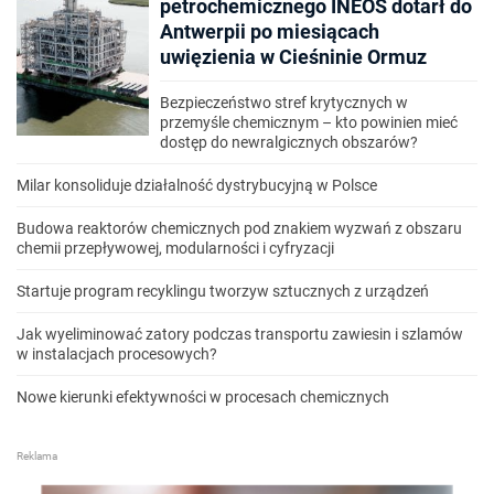
petrochemicznego INEOS dotarł do
Antwerpii po miesiącach
uwięzienia w Cieśninie Ormuz
Bezpieczeństwo stref krytycznych w
przemyśle chemicznym – kto powinien mieć
dostęp do newralgicznych obszarów?
Milar konsoliduje działalność dystrybucyjną w Polsce
Budowa reaktorów chemicznych pod znakiem wyzwań z obszaru
chemii przepływowej, modularności i cyfryzacji
Startuje program recyklingu tworzyw sztucznych z urządzeń
Jak wyeliminować zatory podczas transportu zawiesin i szlamów
w instalacjach procesowych?
Nowe kierunki efektywności w procesach chemicznych