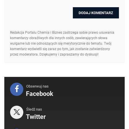
Redakcja Portalu Chemia i Biznes zastrzega sobie prawo usuwania
komentarzy obraźliwych dla innych osób, zawierających słowa
wulgarne lub nie odnoszących się merytorycznie do tematu. Twój
komentarz wyświetli się zaraz po tym, jak zostanie zatwierdzony
przez moderatora. Dziękujemy i zapraszamy do dyskusji!
Obserwuj nas
Facebook
Śledź nas
Twitter