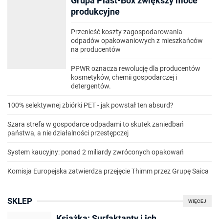
Grupa Plast-Box zwiększy moce
produkcyjne
Przenieść koszty zagospodarowania
odpadów opakowaniowych z mieszkańców
na producentów
PPWR oznacza rewolucję dla producentów
kosmetyków, chemii gospodarczej i
detergentów.
100% selektywnej zbiórki PET - jak powstał ten absurd?
Szara strefa w gospodarce odpadami to skutek zaniedbań
państwa, a nie działalności przestępczej
System kaucyjny: ponad 2 miliardy zwróconych opakowań
Komisja Europejska zatwierdza przejęcie Thimm przez Grupę Saica
SKLEP
WIĘCEJ
Książka: Surfaktanty i ich