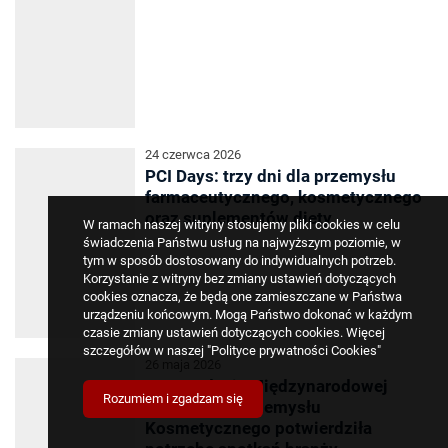
24 czerwca 2026
PCI Days: trzy dni dla przemysłu
farmaceutycznego, kosmetycznego
oraz suplementów diety
W ramach naszej witryny stosujemy pliki cookies w celu
świadczenia Państwu usług na najwyższym poziomie, w
tym w sposób dostosowany do indywidualnych potrzeb.
Korzystanie z witryny bez zmiany ustawień dotyczących
cookies oznacza, że będą one zamieszczane w Państwa
urządzeniu końcowym. Mogą Państwo dokonać w każdym
czasie zmiany ustawień dotyczących cookies. Więcej
szczegółów w naszej
"Polityce prywatności Cookies"
26 maja 2026
Druga edycja Międzynarodowej
Rozumiem i zgadzam się
Konferencji Przemysłu
Kosmetycznego potwierdziła