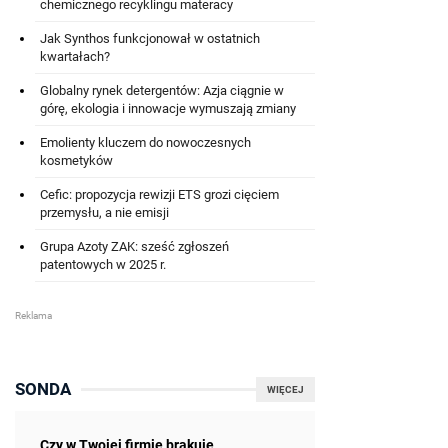
chemicznego recyklingu materacy
Jak Synthos funkcjonował w ostatnich
kwartałach?
Globalny rynek detergentów: Azja ciągnie w
górę, ekologia i innowacje wymuszają zmiany
Emolienty kluczem do nowoczesnych
kosmetyków
Cefic: propozycja rewizji ETS grozi cięciem
przemysłu, a nie emisji
Grupa Azoty ZAK: sześć zgłoszeń
patentowych w 2025 r.
SONDA
WIĘCEJ
Czy w Twojej firmie brakuje