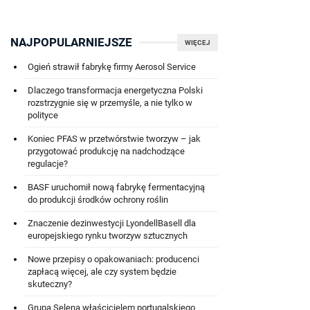
NAJPOPULARNIEJSZE
WIĘCEJ
Ogień strawił fabrykę firmy Aerosol Service
Dlaczego transformacja energetyczna Polski
rozstrzygnie się w przemyśle, a nie tylko w
polityce
Koniec PFAS w przetwórstwie tworzyw – jak
przygotować produkcję na nadchodzące
regulacje?
BASF uruchomił nową fabrykę fermentacyjną
do produkcji środków ochrony roślin
Znaczenie dezinwestycji LyondellBasell dla
europejskiego rynku tworzyw sztucznych
Nowe przepisy o opakowaniach: producenci
zapłacą więcej, ale czy system będzie
skuteczny?
Grupa Selena właścicielem portugalskiego