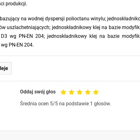
ci produkcji.
j, bazujący na wodnej dyspersji polioctanu winylu; jednoskładnik
ków uszlachetniających; jednoskładnikowy klej na bazie modyfi
ci D3 wg PN-EN 204; jednoskładnikowy klej na bazie modyfi
4 wg PN-EN 204.
leje
Oddaj swój głos
Średnia ocen
5
/5 na podstawie
1
głosów.