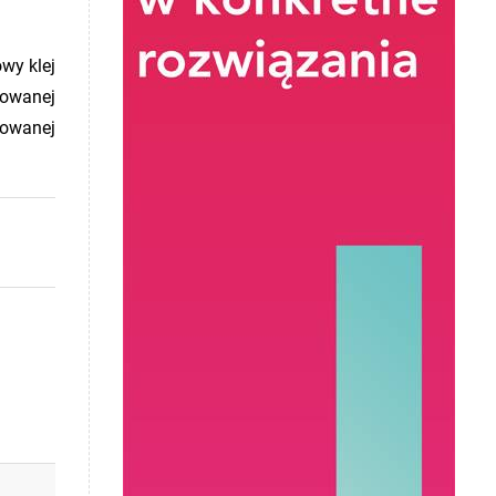
owy klej
kowanej
kowanej