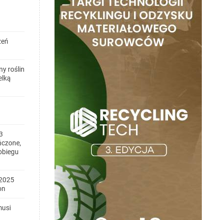
zeń
y roślin
elką
3
ńczone,
obiegu
2025
on
musi