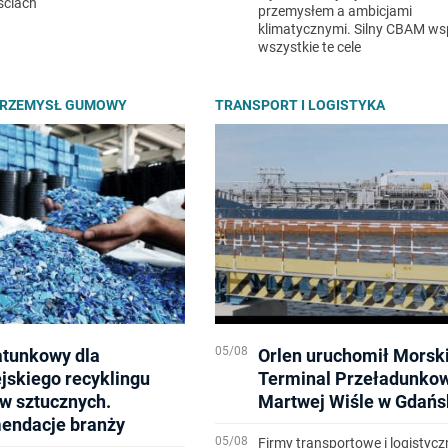
ściach
przemysłem a ambicjami
klimatycznymi. Silny CBAM ws
wszystkie te cele
PRZEMYSŁ GUMOWY
TRANSPORT I LOGISTYKA
05/08
atunkowy dla
Orlen uruchomił Morsk
jskiego recyklingu
Terminal Przeładunko
w sztucznych.
Martwej Wiśle w Gdańs
endacje branży
05/08
Firmy transportowe i logistycz