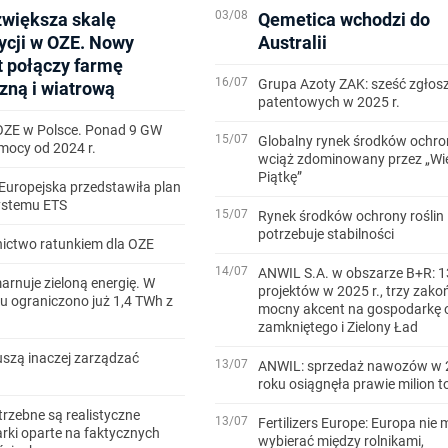
03/08
zwiększa skalę
Qemetica wchodzi do
ycji w OZE. Nowy
Australii
t połączy farmę
16/07
Grupa Azoty ZAK: sześć zgłos
zną i wiatrową
patentowych w 2025 r.
OZE w Polsce. Ponad 9 GW
15/07
Globalny rynek środków ochron
ocy od 2024 r.
wciąż zdominowany przez „Wi
Piątkę”
Europejska przedstawiła plan
systemu ETS
15/07
Rynek środków ochrony roślin
potrzebuje stabilności
ictwo ratunkiem dla OZE
14/07
ANWIL S.A. w obszarze B+R: 1
arnuje zieloną energię. W
projektów w 2025 r., trzy zako
u ograniczono już 1,4 TWh z
mocny akcent na gospodarkę 
zamkniętego i Zielony Ład
szą inaczej zarządzać
13/07
ANWIL: sprzedaż nawozów w 
roku osiągnęła prawie milion t
trzebne są realistyczne
13/07
Fertilizers Europe: Europa nie 
ki oparte na faktycznych
wybierać między rolnikami,