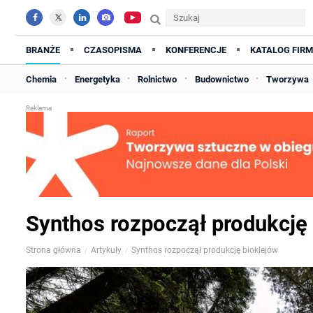
BRANŻE
CZASOPISMA
KONFERENCJE
KATALOG FIRM
Chemia
Energetyka
Rolnictwo
Budownictwo
Tworzywa
Synthos rozpoczął produkcję
Strona główna
Artykuły
Synthos rozpoczął produkcję bioklejów