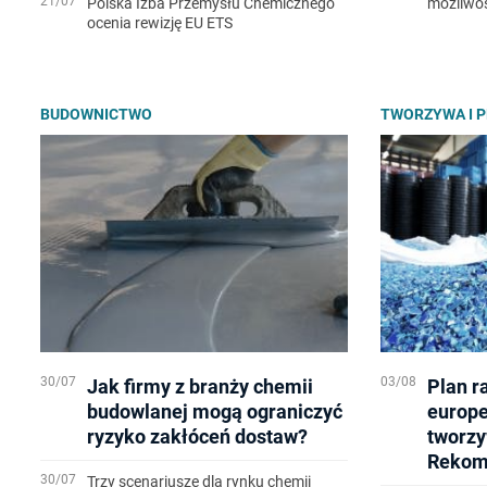
21/07
Polska Izba Przemysłu Chemicznego
możliwo
ocenia rewizję EU ETS
BUDOWNICTWO
TWORZYWA I 
30/07
03/08
Jak firmy z branży chemii
Plan r
budowlanej mogą ograniczyć
europe
ryzyko zakłóceń dostaw?
tworzy
Rekom
30/07
Trzy scenariusze dla rynku chemii