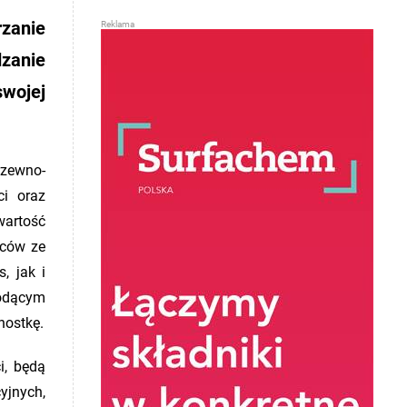
rzanie
zanie
wojej
rzewno-
ci oraz
wartość
wców ze
, jak i
iodącym
nostkę.
i, będą
yjnych,