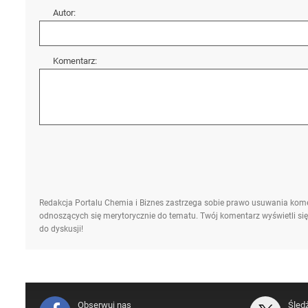
Autor:
Komentarz:
Redakcja Portalu Chemia i Biznes zastrzega sobie prawo usuwania kome
odnoszących się merytorycznie do tematu. Twój komentarz wyświetli się
do dyskusji!
Obserwuj nas
Śled