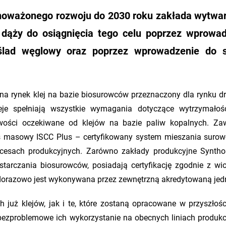
ównoważonego rozwoju do 2030 roku zakłada wytwa
ąży do osiągnięcia tego celu poprzez wprowad
 ślad węglowy oraz poprzez wprowadzenie do s
 rynek klej na bazie biosurowców przeznaczony dla rynku d
eje spełniają wszystkie wymagania dotyczące wytrzymałoś
iwości oczekiwane od klejów na bazie paliw kopalnych. Za
ans masowy ISCC Plus – certyfikowany system mieszania suro
ocesach produkcyjnych. Zarówno zakłady produkcyjne Synthos
starczania biosurowców, posiadają certyfikację zgodnie z w
dorazowo jest wykonywana przez zewnętrzną akredytowaną jed
h już klejów, jak i te, które zostaną opracowane w przyszłośc
 bezproblemowe ich wykorzystanie na obecnych liniach produkc