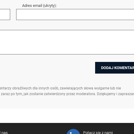
Adres email (ukryty):
ntarzy obraźliwych dla innych osób, zawierających słowa wulgarne lub nie
 zaraz po tym, jak zostanie zatwierdzony przez moderatora. Dziękujemy i zaprasz
ź nas
Połącz się z nami