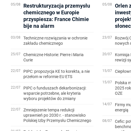
05/08
05/08
Restrukturyzacja przemysłu
Orlen 
chemicznego w Europie
inwest
przyspiesza: France Chimie
projek
bije na alarm
słonec
03/08
23/07
Techniczne rozwiązania w ochronie
Rozwój 
zakładu chemicznego
nowych m
25/07
20/07
Chemiczne Historie: Pierre i Maria
Komisja 
Curie
rewizji 
22/07
15/07
PIPC: propozycja KE to korekta, a nie
Ciepłown
przełom w reformie EU ETS
15/07
Polska m
22/07
PIPC o funduszach dekarbonizacji:
2025 rok
wsparcie potrzebne, ale kryteria
OZE
wyboru projektów do zmiany
14/07
Firmy mu
22/07
Zmniejszenie tempa redukcji
energią
uprawnień po 2030 r. - stanowisko
Polskiej Izby Przemysłu Chemicznego
08/07
Cefic: po
benchmar