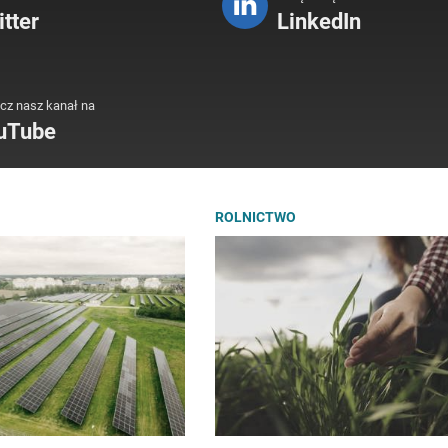
tter
LinkedIn
cz nasz kanał na
uTube
ROLNICTWO