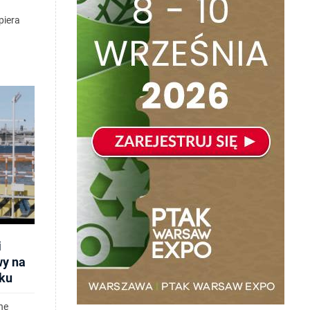
piera
i
wy na
ku
ne