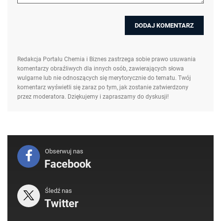
Redakcja Portalu Chemia i Biznes zastrzega sobie prawo usuwania
komentarzy obraźliwych dla innych osób, zawierających słowa
wulgarne lub nie odnoszących się merytorycznie do tematu. Twój
komentarz wyświetli się zaraz po tym, jak zostanie zatwierdzony
przez moderatora. Dziękujemy i zapraszamy do dyskusji!
Obserwuj nas
Facebook
Śledź nas
Twitter