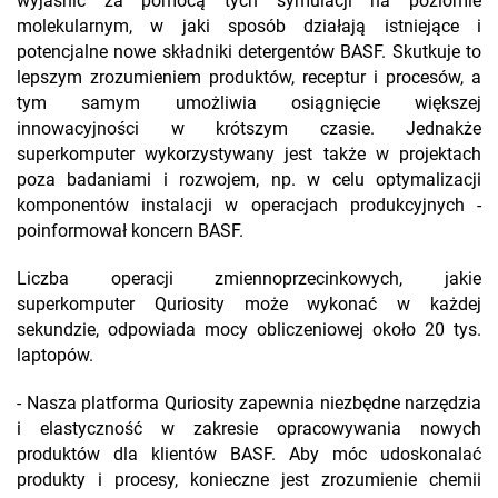
wyjaśnić za pomocą tych symulacji na poziomie
molekularnym, w jaki sposób działają istniejące i
potencjalne nowe składniki detergentów BASF. Skutkuje to
lepszym zrozumieniem produktów, receptur i procesów, a
tym samym umożliwia osiągnięcie większej
innowacyjności w krótszym czasie. Jednakże
superkomputer wykorzystywany jest także w projektach
poza badaniami i rozwojem, np. w celu optymalizacji
komponentów instalacji w operacjach produkcyjnych -
poinformował koncern BASF.
Liczba operacji zmiennoprzecinkowych, jakie
superkomputer Quriosity może wykonać w każdej
sekundzie, odpowiada mocy obliczeniowej około 20 tys.
laptopów.
- Nasza platforma Quriosity zapewnia niezbędne narzędzia
i elastyczność w zakresie opracowywania nowych
produktów dla klientów BASF. Aby móc udoskonalać
produkty i procesy, konieczne jest zrozumienie chemii