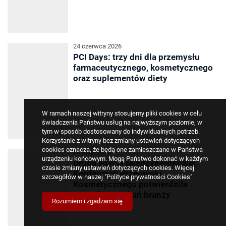
24 czerwca 2026
PCI Days: trzy dni dla przemysłu
farmaceutycznego, kosmetycznego
oraz suplementów diety
W ramach naszej witryny stosujemy pliki cookies w celu
świadczenia Państwu usług na najwyższym poziomie, w
tym w sposób dostosowany do indywidualnych potrzeb.
Korzystanie z witryny bez zmiany ustawień dotyczących
cookies oznacza, że będą one zamieszczane w Państwa
26 maja 2026
urządzeniu końcowym. Mogą Państwo dokonać w każdym
Druga edycja Międzynarodowej
czasie zmiany ustawień dotyczących cookies. Więcej
Konferencji Przemysłu
szczegółów w naszej
"Polityce prywatności Cookies"
Kosmetycznego potwierdziła
potrzebę spotkań branży
Rozumiem i zgadzam się
kosmetycznej