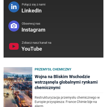
Połącz się z nami
LinkedIn
Obserwuj nas
Instagram
Zobacz nasz kanał na
YouTube
PRZEMYSŁ CHEMICZNY
Wojna na Bliskim Wschodzie
wstrząsnęła globalnymi rynkami
chemicznymi
Restrukturyzacja przemysłu chemicznego w
Europie przyspiesza: France Chimie bije na
alarm