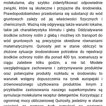
molekularne, aby szybko zidentyfikować odpowiednie
związki, które są skuteczne i przyjazne dla środowiska.
Prawdopodobieństwo przedostania się substancji do wód
gruntowych zależy od jej właściwości fizycznych i
chemicznych. Ważną rolę odgrywają także warunki lokalne,
takie jak charakterystyka klimatu i gleby. Oddziaływanie
środków ochrony roślin z glebą i możliwy ich transport do
wód gruntowych są precyzyjnie określone równaniami
matematycznymi. Quriosity jest w stanie obliczyć te
złożone sytuacje środowiskowe potrzebne do rejestracji
środków ochrony roślin dla ponad 400 tys. scenariuszy w
ciągu zaledwie kilku godzin, a nie lat. Modele
uwzględniające zachowanie i zatrzymywanie produktów
oraz potencjalne produkty rozkładu w środowisku to
warunek wstępny dopuszczenia na rynek europejski i
zrównoważonego użytkowania produktów. Innym z
przykładów zastosowania naszego superkomputera są
symulacje molekularne receptur detergentów. Korzystając z
ogromnej mocy obliczeniowej Quriosity, jesteśmy w stanie