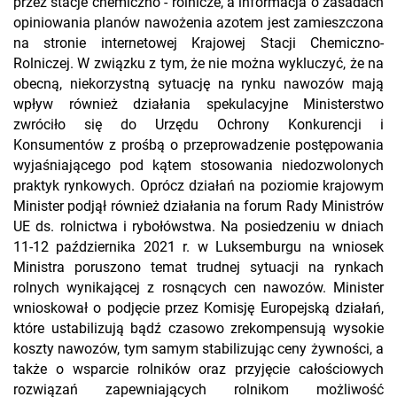
przez stacje chemiczno - rolnicze, a informacja o zasadach
opiniowania planów nawożenia azotem jest zamieszczona
na stronie internetowej Krajowej Stacji Chemiczno-
Rolniczej. W związku z tym, że nie można wykluczyć, że na
obecną, niekorzystną sytuację na rynku nawozów mają
wpływ również działania spekulacyjne Ministerstwo
zwróciło się do Urzędu Ochrony Konkurencji i
Konsumentów z prośbą o przeprowadzenie postępowania
wyjaśniającego pod kątem stosowania niedozwolonych
praktyk rynkowych. Oprócz działań na poziomie krajowym
Minister podjął również działania na forum Rady Ministrów
UE ds. rolnictwa i rybołówstwa. Na posiedzeniu w dniach
11-12 października 2021 r. w Luksemburgu na wniosek
Ministra poruszono temat trudnej sytuacji na rynkach
rolnych wynikającej z rosnących cen nawozów. Minister
wnioskował o podjęcie przez Komisję Europejską działań,
które ustabilizują bądź czasowo zrekompensują wysokie
koszty nawozów, tym samym stabilizując ceny żywności, a
także o wsparcie rolników oraz przyjęcie całościowych
rozwiązań zapewniających rolnikom możliwość