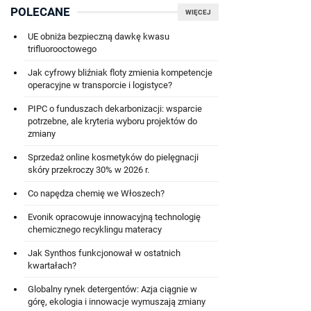
POLECANE
WIĘCEJ
UE obniża bezpieczną dawkę kwasu
trifluorooctowego
Jak cyfrowy bliźniak floty zmienia kompetencje
operacyjne w transporcie i logistyce?
PIPC o funduszach dekarbonizacji: wsparcie
potrzebne, ale kryteria wyboru projektów do
zmiany
Sprzedaż online kosmetyków do pielęgnacji
skóry przekroczy 30% w 2026 r.
Co napędza chemię we Włoszech?
Evonik opracowuje innowacyjną technologię
chemicznego recyklingu materacy
Jak Synthos funkcjonował w ostatnich
kwartałach?
Globalny rynek detergentów: Azja ciągnie w
górę, ekologia i innowacje wymuszają zmiany