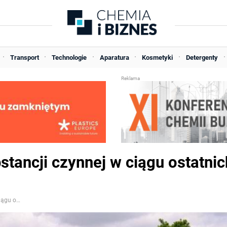
Transport
Technologie
Aparatura
Kosmetyki
Detergenty
tancji czynnej w ciągu ostatnic
Rynek ŚOR: żadnej nowej substancji czynnej w ciągu ostatnich pięciu lat