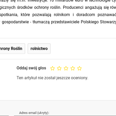
zły się m.in. inwestycje: 10 miliardów euro w technologie cy
ogicznych środków ochrony roślin. Producenci angażują się ró
i spotkania, które pozwalają rolnikom i doradcom poznaw
w gospodarstwie - tłumaczą przedstawiciele Polskiego Stowarz
hrony Roślin
rolnictwo
Oddaj swój głos
Ten artykuł nie został jeszcze oceniony.
Adres email (ukryty):