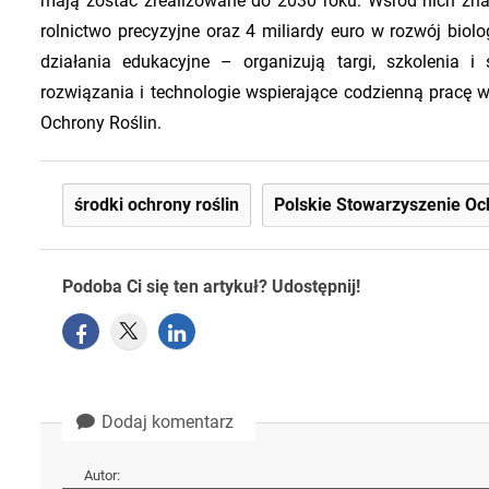
mają zostać zrealizowane do 2030 roku. Wśród nich znala
rolnictwo precyzyjne oraz 4 miliardy euro w rozwój biol
działania edukacyjne – organizują targi, szkolenia 
rozwiązania i technologie wspierające codzienną pracę 
Ochrony Roślin.
środki ochrony roślin
Polskie Stowarzyszenie Oc
Podoba Ci się ten artykuł? Udostępnij!
Dodaj komentarz
Autor: