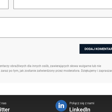
ntarzy obraźliwych dla innych osób, zawierających słowa wulgarne lub nie
 zaraz po tym, jak zostanie zatwierdzony przez moderatora. Dziękujemy i zaprasz
ź nas
Połącz się z nami
tter
LinkedIn