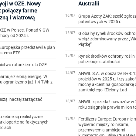
ycji w OZE. Nowy
Australii
t połączy farmę
16/07
Grupa Azoty ZAK: sześć zgłos
zną i wiatrową
patentowych w 2025 r.
OZE w Polsce. Ponad 9 GW
15/07
Globalny rynek środków ochron
ocy od 2024 r.
wciąż zdominowany przez „Wi
Piątkę”
Europejska przedstawiła plan
systemu ETS
15/07
Rynek środków ochrony roślin
potrzebuje stabilności
ictwo ratunkiem dla OZE
14/07
ANWIL S.A. w obszarze B+R: 1
arnuje zieloną energię. W
projektów w 2025 r., trzy zako
u ograniczono już 1,4 TWh z
mocny akcent na gospodarkę 
zamkniętego i Zielony Ład
szą inaczej zarządzać
13/07
ANWIL: sprzedaż nawozów w 
roku osiągnęła prawie milion t
trzebne są realistyczne
13/07
Fertilizers Europe: Europa nie 
ki oparte na faktycznych
wybierać między rolnikami,
ściach
przemysłem a ambicjami
klimatycznymi. Silny CBAM ws