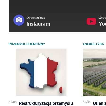
Obserwuj nas
Zoba
Instagram
Yo
PRZEMYSŁ CHEMICZNY
ENERGETYKA
05/08
05/08
Restrukturyzacja przemysłu
Orlen 