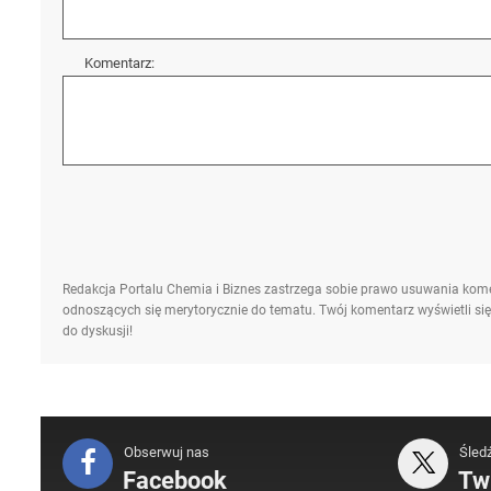
Komentarz:
Redakcja Portalu Chemia i Biznes zastrzega sobie prawo usuwania kome
odnoszących się merytorycznie do tematu. Twój komentarz wyświetli się
do dyskusji!
Obserwuj nas
Śled
Facebook
Twi