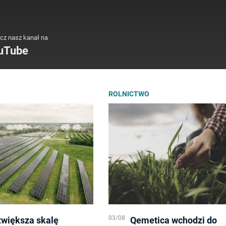
cz nasz kanał na
uTube
ROLNICTWO
03/08
zwiększa skalę
Qemetica wchodzi do