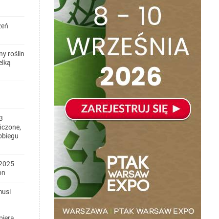
zeń
y roślin
elką
3
ńczone,
obiegu
2025
on
musi
piera