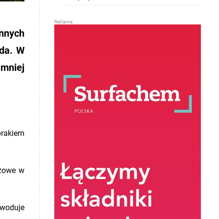
ynnych
ada. W
 mniej
brakiem
czowe w
owoduje