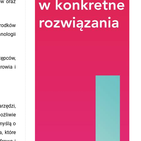
ów oraz
środków
nologii
tępców,
rowia i
rzędzi,
ożliwie
myślą o
, które