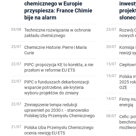
chemicznego w Europie
inwest
przyspiesza: France Chimie
projek
bije na alarm
słonec
03/08
23/07
Techniczne rozwiązania w ochronie
Rozwój 
zakładu chemicznego
nowych m
25/07
20/07
Chemiczne Historie: Pierre i Maria
Komisja 
Curie
rewizji 
22/07
15/07
PIPC: propozycja KE to korekta, a nie
Ciepłown
przełom w reformie EU ETS
15/07
Polska m
22/07
PIPC o funduszach dekarbonizacji:
2025 rok
wsparcie potrzebne, ale kryteria
OZE
wyboru projektów do zmiany
14/07
Firmy mu
22/07
Zmniejszenie tempa redukcji
energią
uprawnień po 2030 r. - stanowisko
Polskiej Izby Przemysłu Chemicznego
08/07
Cefic: po
benchmar
21/07
Polska Izba Przemysłu Chemicznego
możliwo
ocenia rewizję EU ETS