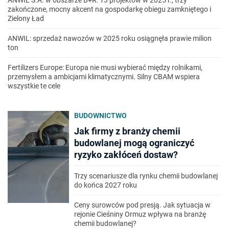
ANWIL S.A. w obszarze B+R: 13 projektów w 2025 r., trzy
zakończone, mocny akcent na gospodarkę obiegu zamkniętego i
Zielony Ład
ANWIL: sprzedaż nawozów w 2025 roku osiągnęła prawie milion
ton
Fertilizers Europe: Europa nie musi wybierać między rolnikami,
przemysłem a ambicjami klimatycznymi. Silny CBAM wspiera
wszystkie te cele
BUDOWNICTWO
Jak firmy z branży chemii
budowlanej mogą ograniczyć
ryzyko zakłóceń dostaw?
Trzy scenariusze dla rynku chemii budowlanej
do końca 2027 roku
Ceny surowców pod presją. Jak sytuacja w
rejonie Cieśniny Ormuz wpływa na branżę
chemii budowlanej?