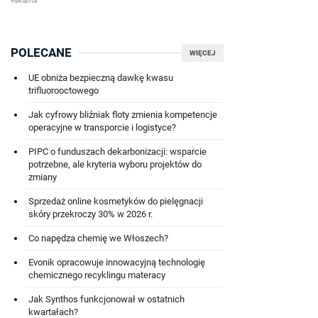
POLECANE
WIĘCEJ
UE obniża bezpieczną dawkę kwasu
trifluorooctowego
Jak cyfrowy bliźniak floty zmienia kompetencje
operacyjne w transporcie i logistyce?
PIPC o funduszach dekarbonizacji: wsparcie
potrzebne, ale kryteria wyboru projektów do
zmiany
Sprzedaż online kosmetyków do pielęgnacji
skóry przekroczy 30% w 2026 r.
Co napędza chemię we Włoszech?
Evonik opracowuje innowacyjną technologię
chemicznego recyklingu materacy
Jak Synthos funkcjonował w ostatnich
kwartałach?