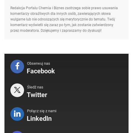
Redakcja Portalu Chemia i Biznes zastrzega sobie prawo usuwania
komentarzy obraźliwych dla innych osób, zawierających słowa
wulgarne lub nie odnoszących się merytorycznie do tematu. Twój
komentarz wyświetli się zaraz po tym, jak zostanie zatwierdzony
przez moderatora. Dziękujemy i zapraszamy do dyskusji!
Obserwuj nas
Facebook
Śledź nas
Twitter
Połącz się z nami
LinkedIn