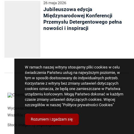
26 maja 2026
Jubileuszowa edycja
Międzynarodowej Konferencji
Przemysłu Detergentowego pełna
nowości i inspiracji
W ramach naszej witryny stosujemy pliki cookies w celu
świadczenia Państwu usług na najwyższym poziomie, w
tym w sposób dostosowany do indywidualnych potrzeb.
Korzystanie z witryny bez zmiany ustawień dotyczących
cookies oznacza, że będą one zamieszczane w Państwa
urządzeniu końcowym. Mogą Państwo dokonać w każdym
czasie zmiany ustawień dotyczących cookies. Więcej
szczegółów w naszej
"Polityce prywatności Cookies"
Wydawnictwo EPS Media © 2010 - 2026
Wszelkie prawa zastrzeżone
Rozumiem i zgadzam się
Stock images by
Depositphotos