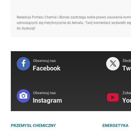
Redakcja Portalu Chemia i Biznes zastrzega sobie prawo usuwania kome
odnoszących się merytorycznie do tematu. Twój komentarz wyświetli się
do dyskusji!
Obserwuj nas
Śled
Facebook
Twi
Obserwuj nas
Zoba
Instagram
Yo
PRZEMYSŁ CHEMICZNY
ENERGETYKA