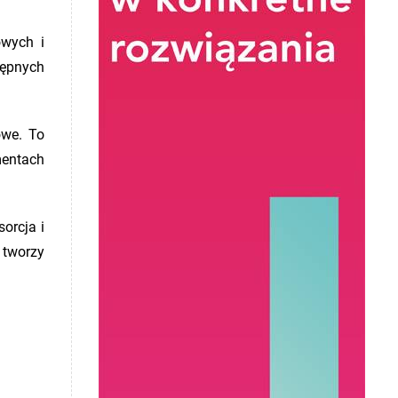
owych i
tępnych
owe. To
mentach
orcja i
 tworzy