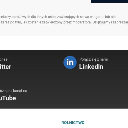
ntarzy obraźliwych dla innych osób, zawierających słowa wulgarne lub nie
 zaraz po tym, jak zostanie zatwierdzony przez moderatora. Dziękujemy i zaprasz
ź nas
Połącz się z nami
tter
LinkedIn
cz nasz kanał na
uTube
ROLNICTWO