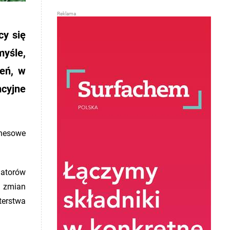
cy się
yśle,
zeń, w
ncyjne
znesowe
latorów
h zmian
terstwa