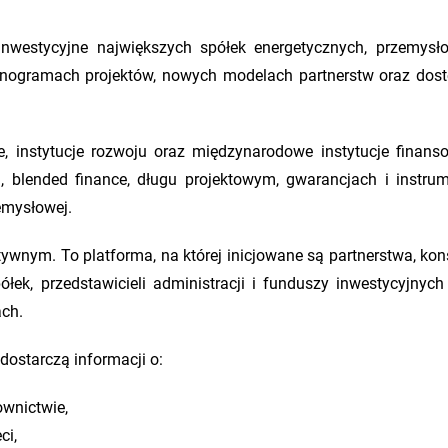
nwestycyjne największych spółek energetycznych, przemysł
monogramach projektów, nowych modelach partnerstw oraz dos
e, instytucje rozwoju oraz międzynarodowe instytucje finans
, blended finance, długu projektowym, gwarancjach i instru
emysłowej.
ywnym. To platforma, na której inicjowane są partnerstwa, kons
łek, przedstawicieli administracji i funduszy inwestycyjnych
ach.
dostarczą informacji o:
ownictwie,
ci,