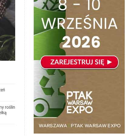
zeń
y roślin
elką