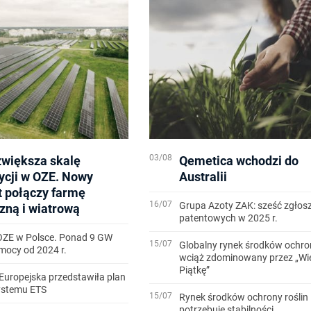
03/08
zwiększa skalę
Qemetica wchodzi do
ycji w OZE. Nowy
Australii
t połączy farmę
16/07
Grupa Azoty ZAK: sześć zgłos
zną i wiatrową
patentowych w 2025 r.
OZE w Polsce. Ponad 9 GW
15/07
Globalny rynek środków ochron
ocy od 2024 r.
wciąż zdominowany przez „Wi
Piątkę”
Europejska przedstawiła plan
systemu ETS
15/07
Rynek środków ochrony roślin
potrzebuje stabilności