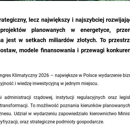
ategiczny, lecz największy i najszybciej rozwijają
projektów planowanych w energetyce, przem
na jest w setkach miliardów złotych. To przestr
 dostaw, modele finansowania i przewagi konkure
ongres Klimatyczny 2026 – największe w Polsce wydarzenie bi
yzyjność i wiedzę inwestycyjną w jednym miejscu.
administracji rządowej, instytucji regulacyjnych oraz legis
ia transformacji. To możliwość poznania kierunków planowanyc
iznesu. Udział w wydarzeniu zapowiedziało kierownictwo Minis
Cyfryzacji, oraz strategiczne podmioty gospodarcze.