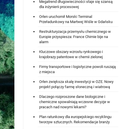
Megatrend długowieczności staje się szansą
dla inżynierii procesowej
Orlen uruchomił Morski Terminal
Przeładunkowy na Martwej Wiśle w Gdańsku
Restrukturyzacja przemysłu chemicznego w
Europie przyspiesza: France Chimie bije na
alarm
Kluczowe obszary wzrostu rynkowego i
krajobrazy patentowe w chemii zielonej
Firmy transportowe i logistyczne powoli ruszają
z miejsca
Orlen zwiększa skalę inwestycji w OZE. Nowy
projekt połączy farmę słoneczną i wiatrową
Dlaczego rozproszone dane biologiczne i
chemiczne spowalniają wczesne decyzje w
pracach nad nowymi lekami?
Plan ratunkowy dla europejskiego recyklingu
tworzyw sztucznych. Rekomendacje branży