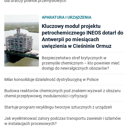
dla branży powłok przemysłowych
APARATURA I URZĄDZENIA
Kluczowy moduł projektu
petrochemicznego INEOS dotarł do
Antwerpii po miesiącach
uwięzienia w Cieśninie Ormuz
Bezpieczeństwo stref krytycznych w
przemyśle chemicznym – kto powinien mieć
dostęp do newralgicznych obszarów?
Milar konsoliduje działalność dystrybucyjną w Polsce
Budowa reaktorów chemicznych pod znakiem wyzwań z obszaru
chemii przepływowej, modularności i cyfryzacji
Startuje program recyklingu tworzyw sztucznych z urządzeń
Jak wyeliminować zatory podczas transportu zawiesin i szlamów
w instalacjach procesowych?