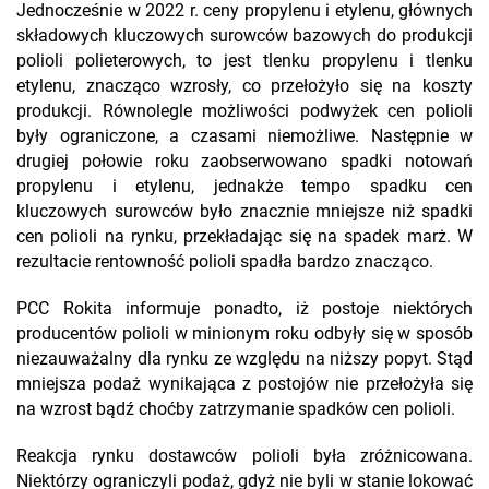
Jednocześnie w 2022 r. ceny propylenu i etylenu, głównych
składowych kluczowych surowców bazowych do produkcji
polioli polieterowych, to jest tlenku propylenu i tlenku
etylenu, znacząco wzrosły, co przełożyło się na koszty
produkcji. Równolegle możliwości podwyżek cen polioli
były ograniczone, a czasami niemożliwe. Następnie w
drugiej połowie roku zaobserwowano spadki notowań
propylenu i etylenu, jednakże tempo spadku cen
kluczowych surowców było znacznie mniejsze niż spadki
cen polioli na rynku, przekładając się na spadek marż. W
rezultacie rentowność polioli spadła bardzo znacząco.
PCC Rokita informuje ponadto, iż postoje niektórych
producentów polioli w minionym roku odbyły się w sposób
niezauważalny dla rynku ze względu na niższy popyt. Stąd
mniejsza podaż wynikająca z postojów nie przełożyła się
na wzrost bądź choćby zatrzymanie spadków cen polioli.
Reakcja rynku dostawców polioli była zróżnicowana.
Niektórzy ograniczyli podaż, gdyż nie byli w stanie lokować