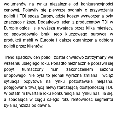
wolumenów na rynku niezależnie od konkurencyjności
cenowej. Pojawiły się pierwsze sygnały o przywożeniu
polioli i TDI spoza Europy, gdzie koszty wytworzenia były
znacząco niższe. Dodatkowo jeden z producentów TDI w
Europie ogłosił siłę wyższą trwającą przez kilka miesięcy,
co spowodowało braki tego kluczowego surowca w
produkcji mebli w Europie i dalsze ograniczenia odbioru
polioli przez klientów.
Trend spadków cen polioli został chwilowo zatrzymany we
wrześniu ubiegłego roku. Ponadto nieznacznie poprawił się
popyt, tłumaczony m.in. zakończeniem sezonu
urlopowego. Nie była to jednak wyraźna zmiana i wciąż
sytuacja popytowa na rynku pozostawała niejasna,
potęgowana trwającą niewystarczającą dostępnością TDI.
W ostatnim kwartale roku konkurencja na rynku nasiliła się,
a spadająca w ciągu całego roku rentowność segmentu
była najniższa od dawna.