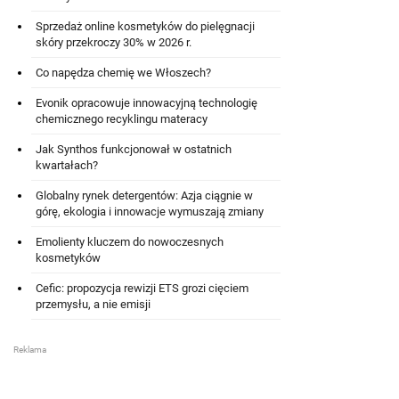
Sprzedaż online kosmetyków do pielęgnacji
skóry przekroczy 30% w 2026 r.
Co napędza chemię we Włoszech?
Evonik opracowuje innowacyjną technologię
chemicznego recyklingu materacy
Jak Synthos funkcjonował w ostatnich
kwartałach?
Globalny rynek detergentów: Azja ciągnie w
górę, ekologia i innowacje wymuszają zmiany
Emolienty kluczem do nowoczesnych
kosmetyków
Cefic: propozycja rewizji ETS grozi cięciem
przemysłu, a nie emisji