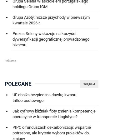
Grupa Selena właścicielem portugalskiego
holdingu Grupo IGM
Grupa Azoty: niższe przychody w pierwszym
kwartale 2026 r.
Prezes Seleny wskazuje na korzyści
dywersyfikacji geograficznej prowadzonego
biznesu
POLECANE
WIĘCEJ
UE obniża bezpieczną dawkę kwasu
trifluorooctowego
Jak cyfrowy bliźniak floty zmienia kompetencje
operacyjne w transporcie i logistyce?
PIPC o funduszach dekarbonizacji: wsparcie
potrzebne, ale kryteria wyboru projektów do
zmiany