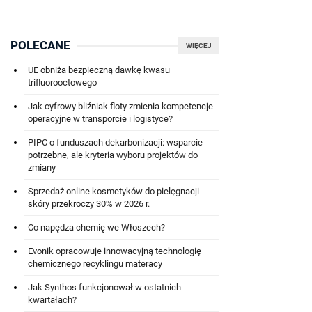
POLECANE
WIĘCEJ
UE obniża bezpieczną dawkę kwasu
trifluorooctowego
Jak cyfrowy bliźniak floty zmienia kompetencje
operacyjne w transporcie i logistyce?
PIPC o funduszach dekarbonizacji: wsparcie
potrzebne, ale kryteria wyboru projektów do
zmiany
Sprzedaż online kosmetyków do pielęgnacji
skóry przekroczy 30% w 2026 r.
Co napędza chemię we Włoszech?
Evonik opracowuje innowacyjną technologię
chemicznego recyklingu materacy
Jak Synthos funkcjonował w ostatnich
kwartałach?