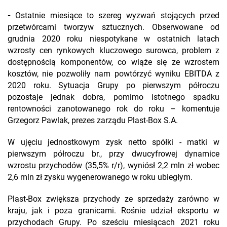
-
Ostatnie miesiące to szereg wyzwań stojących przed
przetwórcami tworzyw sztucznych. Obserwowane od
grudnia 2020 roku niespotykane w ostatnich latach
wzrosty cen rynkowych kluczowego surowca, problem z
dostępnością komponentów, co wiąże się ze wzrostem
kosztów, nie pozwoliły nam powtórzyć wyniku EBITDA z
2020 roku. Sytuacja Grupy po pierwszym półroczu
pozostaje jednak dobra, pomimo istotnego spadku
rentowności zanotowanego rok do roku – komentuje
Grzegorz Pawlak, prezes zarządu Plast-Box S.A.
W ujęciu jednostkowym zysk netto spółki - matki w
pierwszym półroczu br., przy dwucyfrowej dynamice
wzrostu przychodów (35,5% r/r), wyniósł 2,2 mln zł wobec
2,6 mln zł zysku wygenerowanego w roku ubiegłym.
Plast-Box zwiększa przychody ze sprzedaży zarówno w
kraju, jak i poza granicami. Rośnie udział eksportu w
przychodach Grupy. Po sześciu miesiącach 2021 roku