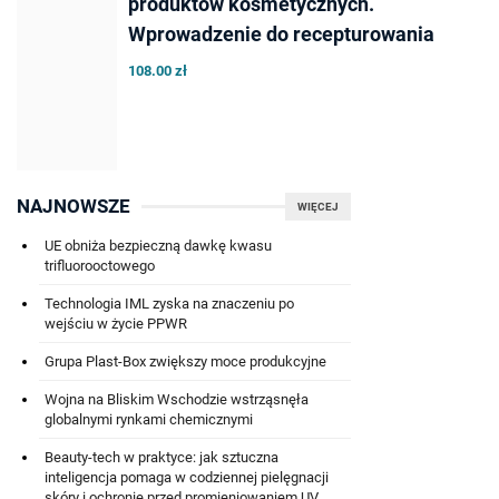
produktów kosmetycznych.
Wprowadzenie do recepturowania
108.00 zł
NAJNOWSZE
WIĘCEJ
UE obniża bezpieczną dawkę kwasu
trifluorooctowego
Technologia IML zyska na znaczeniu po
wejściu w życie PPWR
Grupa Plast-Box zwiększy moce produkcyjne
Wojna na Bliskim Wschodzie wstrząsnęła
globalnymi rynkami chemicznymi
Beauty-tech w praktyce: jak sztuczna
inteligencja pomaga w codziennej pielęgnacji
skóry i ochronie przed promieniowaniem UV