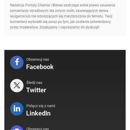
Redakcja Portalu Chemia i Biznes zastrzega sobie prawo usuwania
komentarzy obraźliwych dla innych osób, zawierających słowa
wulgarne lub nie odnoszących się merytorycznie do tematu. Twój
komentarz wyświetli się zaraz po tym, jak zostanie zatwierdzony
przez moderatora. Dziękujemy i zapraszamy do dyskusji!
Obserwuj nas
Facebook
Śledź nas
Twitter
Połącz się z nami
LinkedIn
Obserwuj nas