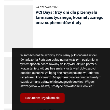
24 czerwca 2026
PCI Days: trzy dni dla przemysłu
farmaceutycznego, kosmetycznego
oraz suplementów diety
W ramach naszej witryny stosujemy pliki cookies w celu
26 maja 2026
świadczenia Państwu usług na najwyższym poziomie, w
Druga edycja Międzynarodowej
tym w sposób dostosowany do indywidualnych potrzeb.
Korzystanie z witryny bez zmiany ustawień dotyczących
Konferencji Przemysłu
cookies oznacza, że będą one zamieszczane w Państwa
Kosmetycznego potwierdziła
urządzeniu końcowym. Mogą Państwo dokonać w każdym
potrzebę spotkań branży
czasie zmiany ustawień dotyczących cookies. Więcej
kosmetycznej
szczegółów w naszej
"Polityce prywatności Cookies"
Rozumiem i zgadzam się