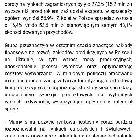
obroty na rynkach zagranicznych były o 27,3% (15,2 mln zł)
wyższe niż przed rokiem, zaś udział eksportu w sprzedaży
ogółem wyniósł 56,9%. Z kolei w Polsce sprzedaż wzrosła
o 16,4% r/r do 53,6 mln zł stanowiąc tym samym 43,1%
skonsolidowanych przychodów.
Grupa przeznaczyła w ostatnim czasie znaczące nakłady
finansowe na rozwój zakładów produkcyjnych w Polsce i
na Ukrainie, w tym wzrost mocy produkcyjnych,
udoskonalenie jakości wyrobów oraz optymalizację
kosztów wytwarzania. W minionym półroczu pracowano
m.in. nad modernizacją, w tym automatyzacją i rozbudową
linii produkcyjnych, reorganizacją struktury sieci sprzedaży,
umocnieniem synergii produktowych na wybranych
rynkach aktywności, wykorzystując optymalnie potencjał
spółek.
- Mamy silną pozycję rynkową, jesteśmy coraz bardziej
rozpoznawalni na rynkach europejskich i światowych,
znajdujemy nowe nisze, adaptujemy dostępne technologie