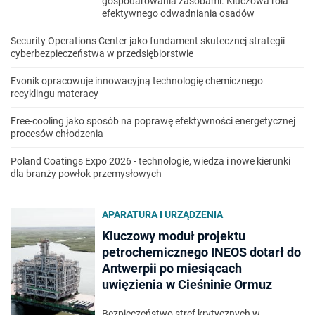
gospodarowania zasobami. Kluczowa rola
efektywnego odwadniania osadów
Security Operations Center jako fundament skutecznej strategii
cyberbezpieczeństwa w przedsiębiorstwie
Evonik opracowuje innowacyjną technologię chemicznego
recyklingu materacy
Free-cooling jako sposób na poprawę efektywności energetycznej
procesów chłodzenia
Poland Coatings Expo 2026 - technologie, wiedza i nowe kierunki
dla branży powłok przemysłowych
APARATURA I URZĄDZENIA
Kluczowy moduł projektu
petrochemicznego INEOS dotarł do
Antwerpii po miesiącach
uwięzienia w Cieśninie Ormuz
Bezpieczeństwo stref krytycznych w