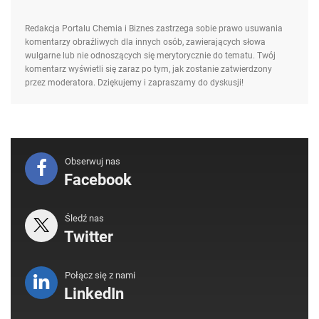
Redakcja Portalu Chemia i Biznes zastrzega sobie prawo usuwania
komentarzy obraźliwych dla innych osób, zawierających słowa
wulgarne lub nie odnoszących się merytorycznie do tematu. Twój
komentarz wyświetli się zaraz po tym, jak zostanie zatwierdzony
przez moderatora. Dziękujemy i zapraszamy do dyskusji!
Obserwuj nas
Facebook
Śledź nas
Twitter
Połącz się z nami
LinkedIn