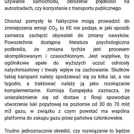
używanie samochodu, obniżenie prędkości na
autostradach, czy korzystanie z transportu publicznego.
Chociaż pomysły te faktycznie mogą prowadzić do
zmniejszenia emisji CO
, to KE nie podaje, w jaki sposób
2
zamierza zachęcić obywateli do zmiany nawyków.
Powszechnie dostępna literatura psychologiczna
podkreśla, że zmiana tychże jest procesem
skomplikowanym i czasochłonnym. Jest wątpliwe, by
ogólnikowe apele do wyższych uczuć odniosły
natychmiastowy i trwały wpływ na zachowanie. Skutków
takiej kampanii należy spodziewać się za kilka lat, a nie
tygodni, a traktować należy ją jako rozwiązanie
komplementarne. Komisja Europejska zaznacza, że
uniezależnienie się od dostaw z Rosji spowoduje
utworzenie luki popytowej na poziomie od 30 do 70 mld
m3 gazu, w związku z czym powstać ma wspólna
platforma do zakupu gazu przez państwa członkowskie.
Trudno jednoznacznie określić, czy rozwiązanie to będzie