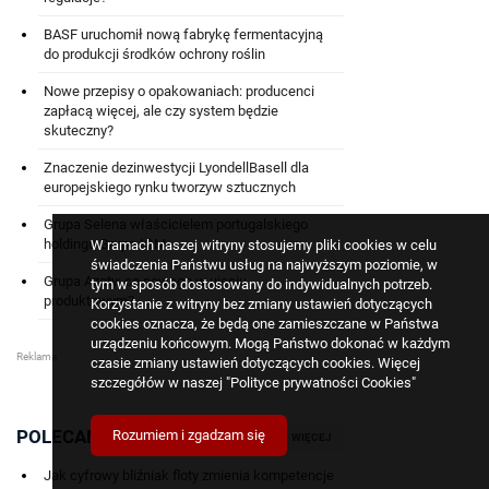
BASF uruchomił nową fabrykę fermentacyjną
do produkcji środków ochrony roślin
Nowe przepisy o opakowaniach: producenci
zapłacą więcej, ale czy system będzie
skuteczny?
Znaczenie dezinwestycji LyondellBasell dla
europejskiego rynku tworzyw sztucznych
Grupa Selena właścicielem portugalskiego
holdingu Grupo IGM
W ramach naszej witryny stosujemy pliki cookies w celu
świadczenia Państwu usług na najwyższym poziomie, w
Grupa Azoty: co nowego w ujęciu
tym w sposób dostosowany do indywidualnych potrzeb.
produktowym?
Korzystanie z witryny bez zmiany ustawień dotyczących
cookies oznacza, że będą one zamieszczane w Państwa
urządzeniu końcowym. Mogą Państwo dokonać w każdym
czasie zmiany ustawień dotyczących cookies. Więcej
szczegółów w naszej
"Polityce prywatności Cookies"
POLECANE
Rozumiem i zgadzam się
WIĘCEJ
Jak cyfrowy bliźniak floty zmienia kompetencje