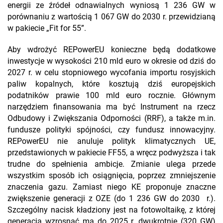
energii ze źródeł odnawialnych wyniosą 1 236 GW w
porównaniu z wartością 1 067 GW do 2030 r. przewidzianą
w pakiecie „Fit for 55”.
Aby wdrożyć REPowerEU konieczne będą dodatkowe
inwestycje w wysokości 210 mld euro w okresie od dziś do
2027 r. w celu stopniowego wycofania importu rosyjskich
paliw kopalnych, które kosztują dziś europejskich
podatników prawie 100 mld euro rocznie. Głównym
narzędziem finansowania ma być Instrument na rzecz
Odbudowy i Zwiększania Odporności (RRF), a także m.in.
fundusze polityki spójności, czy fundusz innowacyjny.
REPowerEU nie anuluje polityk klimatycznych UE,
przedstawionych w pakiecie FF55, a wręcz podwyższa i tak
trudne do spełnienia ambicje. Zmianie ulega przede
wszystkim sposób ich osiągnięcia, poprzez zmniejszenie
znaczenia gazu. Zamiast niego KE proponuje znaczne
zwiększenie generacji z OZE (do 1 236 GW do 2030 r.).
Szczególny nacisk kładziony jest na fotowoltaikę, z której
generacja wzrosnąć ma do 2025 r. dwukrotnie (320 GW)