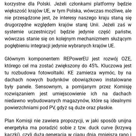
korzystne dla Polski. Jeżeli członkami platformy będzie
większość krajów UE, w tym Polska, wówczas możliwe, ale
nie przesądzone jest, że interesy naszego kraju staną się
drugorzędne względem krajów starej Unii. Jeżeli zaś w
systemie uczestniczyć będzie jedynie część państw,
wówczas stanie się on kolejnym mechanizmem służącym
pogłębieniu integracji jedynie wybranych krajów UE.
Głównym komponentem REPowerEU jest rozwój OZE,
którego cel ma zostać zwiększony do 45%. Kluczowa jest
tu rozbudowa fotowoltaiki. KE zamierza wymóc, by na
dachach nowych budynków obowiązkowo instalowane
były panele. Sensownym, a pomijanym przez Komisję
rozwiązaniem jest umiejscowienie ich na dachach
niedawno wybudowanych magazynów, które są idealnymi
powierzchniami pod PV, gdyż są duże oraz płaskie.
Plan Komisji nie zawiera propozycji, w jaki sposób unijna
energetyka ma poradzić sobie z tzw. duck curve (krzywą
kaczki), czyli dużą generacją w ciągu dnia, mniejszą rano i