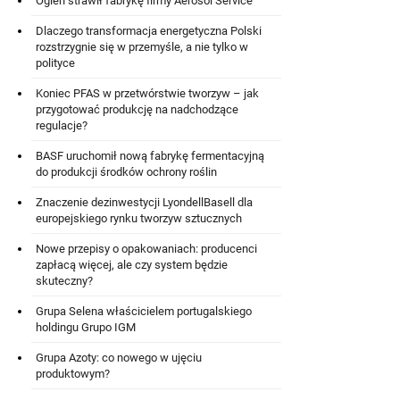
Ogień strawił fabrykę firmy Aerosol Service
Dlaczego transformacja energetyczna Polski
rozstrzygnie się w przemyśle, a nie tylko w
polityce
Koniec PFAS w przetwórstwie tworzyw – jak
przygotować produkcję na nadchodzące
regulacje?
BASF uruchomił nową fabrykę fermentacyjną
do produkcji środków ochrony roślin
Znaczenie dezinwestycji LyondellBasell dla
europejskiego rynku tworzyw sztucznych
Nowe przepisy o opakowaniach: producenci
zapłacą więcej, ale czy system będzie
skuteczny?
Grupa Selena właścicielem portugalskiego
holdingu Grupo IGM
Grupa Azoty: co nowego w ujęciu
produktowym?