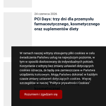
24 czerwca 2026
PCI Days: trzy dni dla przemysłu
farmaceutycznego, kosmetycznego
oraz suplementów diety
W ramach naszej witryny stosujemy pliki cookies w celu
świadczenia Państwu usług na najwyższym poziomie, w
tym w sposób dostosowany do indywidualnych potrzeb.
26 maja 2026
Korzystanie z witryny bez zmiany ustawień dotyczących
Druga edycja Międzynarodowej
cookies oznacza, że będą one zamieszczane w Państwa
Konferencji Przemysłu
urządzeniu końcowym. Mogą Państwo dokonać w każdym
Kosmetycznego potwierdziła
czasie zmiany ustawień dotyczących cookies. Więcej
szczegółów w naszej
"Polityce prywatności Cookies"
potrzebę spotkań branży
kosmetycznej
Rozumiem i zgadzam się