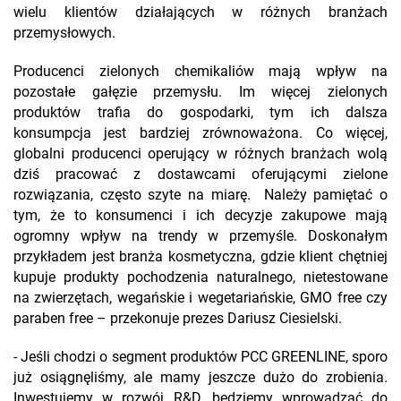
wielu klientów działających w różnych branżach
przemysłowych.
Producenci zielonych chemikaliów mają wpływ na
pozostałe gałęzie przemysłu. Im więcej zielonych
produktów trafia do gospodarki, tym ich dalsza
konsumpcja jest bardziej zrównoważona. Co więcej,
globalni producenci operujący w różnych branżach wolą
dziś pracować z dostawcami oferującymi zielone
rozwiązania, często szyte na miarę. Należy pamiętać o
tym, że to konsumenci i ich decyzje zakupowe mają
ogromny wpływ na trendy w przemyśle. Doskonałym
przykładem jest branża kosmetyczna, gdzie klient chętniej
kupuje produkty pochodzenia naturalnego, nietestowane
na zwierzętach, wegańskie i wegetariańskie, GMO free czy
paraben free – przekonuje prezes Dariusz Ciesielski.
- Jeśli chodzi o segment produktów PCC GREENLINE, sporo
już osiągnęliśmy, ale mamy jeszcze dużo do zrobienia.
Inwestujemy w rozwój R&D, będziemy wprowadzać do