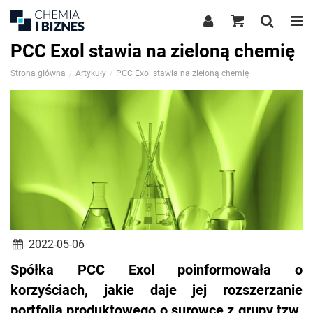
PCC Exol stawia na zieloną chemię
Strona główna
Artykuły
PCC Exol stawia na zieloną chemię
2022-05-06
Spółka PCC Exol poinformowała o
korzyściach, jakie daje jej rozszerzanie
portfolia produktowego o surowce z grupy tzw.