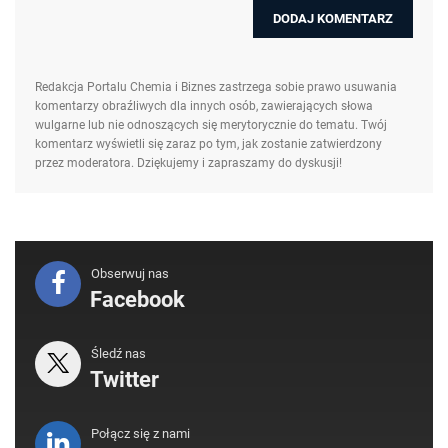
Redakcja Portalu Chemia i Biznes zastrzega sobie prawo usuwania
komentarzy obraźliwych dla innych osób, zawierających słowa
wulgarne lub nie odnoszących się merytorycznie do tematu. Twój
komentarz wyświetli się zaraz po tym, jak zostanie zatwierdzony
przez moderatora. Dziękujemy i zapraszamy do dyskusji!
Obserwuj nas
Facebook
Śledź nas
Twitter
Połącz się z nami