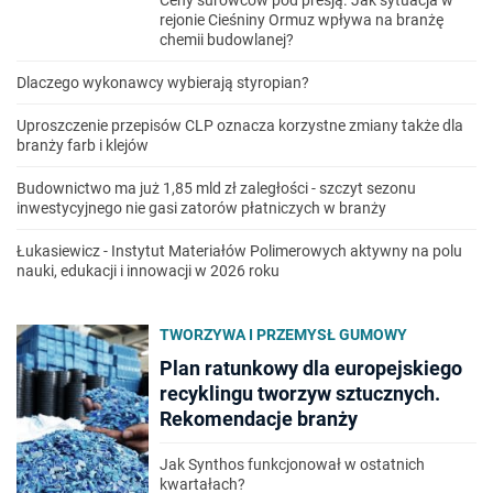
Ceny surowców pod presją. Jak sytuacja w
rejonie Cieśniny Ormuz wpływa na branżę
chemii budowlanej?
Dlaczego wykonawcy wybierają styropian?
Uproszczenie przepisów CLP oznacza korzystne zmiany także dla
branży farb i klejów
Budownictwo ma już 1,85 mld zł zaległości - szczyt sezonu
inwestycyjnego nie gasi zatorów płatniczych w branży
Łukasiewicz - Instytut Materiałów Polimerowych aktywny na polu
nauki, edukacji i innowacji w 2026 roku
TWORZYWA I PRZEMYSŁ GUMOWY
Plan ratunkowy dla europejskiego
recyklingu tworzyw sztucznych.
Rekomendacje branży
Jak Synthos funkcjonował w ostatnich
kwartałach?